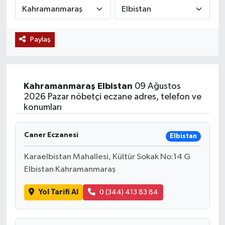
Siyaset
Paylaş
Teknoloji
Kültür Sanat
Kahramanmaraş
Elbistan
09 Ağustos
Muş
2026 Pazar nöbetçi eczane adres, telefon ve
konumları
Hasköy
Caner Eczanesi
Elbistan
Korkut
Karaelbistan Mahallesi, Kültür Sokak No:14 G
Elbistan Kahramanmaraş
Bulanık
Yol Tarifi Al
0 (344) 413 83 84
Malazgirt
Varto