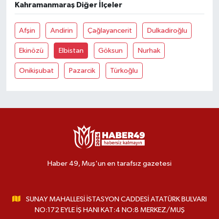
Kahramanmaraş Diğer İlçeler
Afşin
Andirin
Çağlayancerit
Dulkadiroğlu
Ekinözü
Elbistan
Göksun
Nurhak
Onikişubat
Pazarcik
Türkoğlu
Haber 49, Muş'un en tarafsız gazetesi
SUNAY MAHALLESİ İSTASYON CADDESİ ATATÜRK BULVARI
NO:172 EYLE İŞ HANI KAT:4 NO:8 MERKEZ/MUŞ