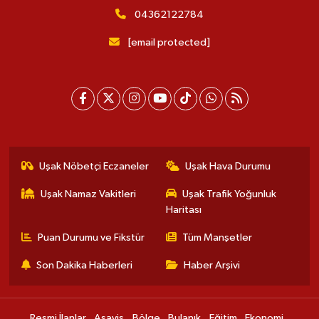
04362122784
[email protected]
Uşak Nöbetçi Eczaneler
Uşak Hava Durumu
Uşak Namaz Vakitleri
Uşak Trafik Yoğunluk
Haritası
Puan Durumu ve Fikstür
Tüm Manşetler
Son Dakika Haberleri
Haber Arşivi
Resmi İlanlar
Asayiş
Bölge
Bulanık
Eğitim
Ekonomi