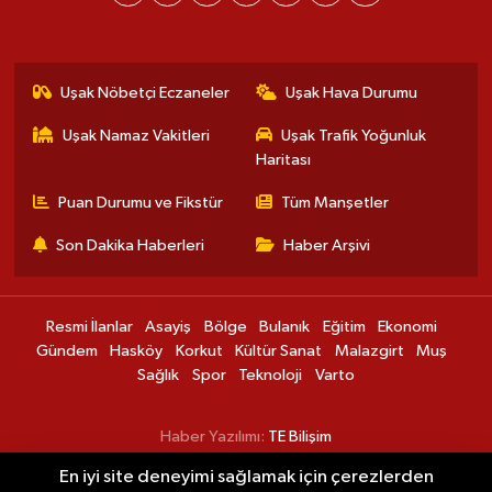
Uşak Nöbetçi Eczaneler
Uşak Hava Durumu
Uşak Namaz Vakitleri
Uşak Trafik Yoğunluk
Haritası
Puan Durumu ve Fikstür
Tüm Manşetler
Son Dakika Haberleri
Haber Arşivi
Resmi İlanlar
Asayiş
Bölge
Bulanık
Eğitim
Ekonomi
Gündem
Hasköy
Korkut
Kültür Sanat
Malazgirt
Muş
Sağlık
Spor
Teknoloji
Varto
Haber Yazılımı:
TE Bilişim
En iyi site deneyimi sağlamak için çerezlerden