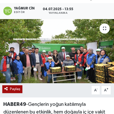
Siyaset
YAĞMUR CIN
04.07.2025 - 13:55
EDITÖR
YAYINLANMA
Teknoloji
Kültür Sanat
Muş
Hasköy
Korkut
Bulanık
Paylaş
-
+
A
A
Malazgirt
HABER49
-Gençlerin yoğun katılımıyla
düzenlenen bu etkinlik, hem doğayla iç içe vakit
Varto