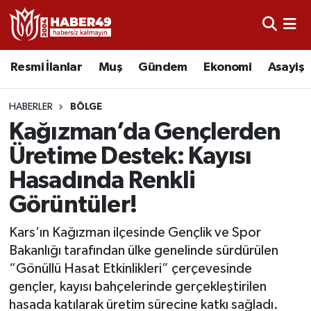
Resmi İlanlar
Uşak Nöbetçi Eczaneler
Resmi İlanlar
Muş
Gündem
Ekonomi
Asayiş
Asayiş
Uşak Hava Durumu
HABERLER
BÖLGE
Bölge
Uşak Namaz Vakitleri
Kağızman’da Gençlerden
Üretime Destek: Kayısı
Eğitim
Uşak Trafik Yoğunluk Haritası
Hasadında Renkli
Ekonomi
TFF 2.Lig Kırmızı Grup Puan Durumu ve Fikstür
Görüntüler!
Sağlık
Tüm Manşetler
Kars’ın Kağızman ilçesinde Gençlik ve Spor
Bakanlığı tarafından ülke genelinde sürdürülen
Gündem
Son Dakika Haberleri
“Gönüllü Hasat Etkinlikleri” çerçevesinde
gençler, kayısı bahçelerinde gerçekleştirilen
Spor
Haber Arşivi
hasada katılarak üretim sürecine katkı sağladı.