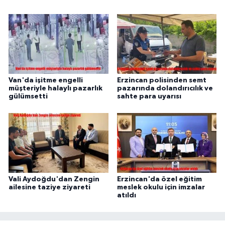
Van'da işitme engelli
Erzincan polisinden semt
müşteriyle halaylı pazarlık
pazarında dolandırıcılık ve
gülümsetti
sahte para uyarısı
Vali Aydoğdu'dan Zengin
Erzincan'da özel eğitim
ailesine taziye ziyareti
meslek okulu için imzalar
atıldı