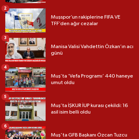
2
Muşspor’un rakiplerine FIFA VE
TFF’den ağır cezalar
3
Manisa Valisi Vahdettin Özkan’ın acı
günü
4
Muş’ta ‘Vefa Programı’ 440 haneye
umut oldu
5
Muş’ta İŞKUR İUP kurası çekildi: 16
asil isim belli oldu
6
Muş'ta GFB Başkanı Özcan Tuzcu