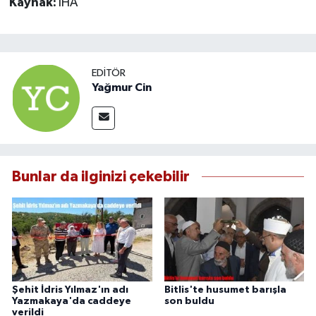
Kaynak:
İHA
EDITÖR
Yağmur Cin
Bunlar da ilginizi çekebilir
Şehit İdris Yılmaz'ın adı
Bitlis'te husumet barışla
Yazmakaya'da caddeye
son buldu
verildi