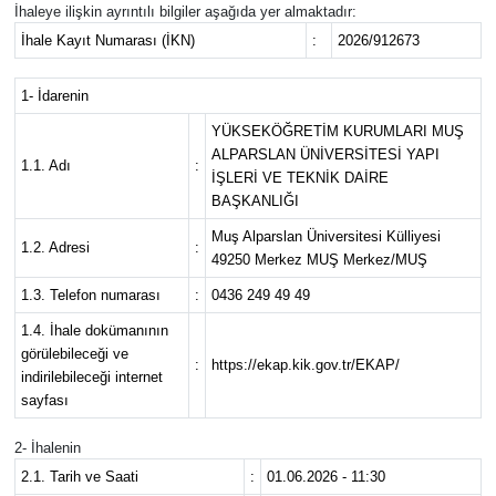
İhaleye ilişkin ayrıntılı bilgiler aşağıda yer almaktadır:
Siyaset
İhale Kayıt Numarası (İKN)
:
2026/912673
Teknoloji
1- İdarenin
YÜKSEKÖĞRETİM KURUMLARI MUŞ
Kültür Sanat
ALPARSLAN ÜNİVERSİTESİ YAPI
1.1. Adı
:
İŞLERİ VE TEKNİK DAİRE
BAŞKANLIĞI
Muş
Muş Alparslan Üniversitesi Külliyesi
1.2. Adresi
:
49250 Merkez MUŞ Merkez/MUŞ
Hasköy
1.3. Telefon numarası
:
0436 249 49 49
Korkut
1.4. İhale dokümanının
görülebileceği ve
:
https://ekap.kik.gov.tr/EKAP/
indirilebileceği internet
Bulanık
sayfası
Malazgirt
2- İhalenin
2.1. Tarih ve Saati
:
01.06.2026 - 11:30
Varto