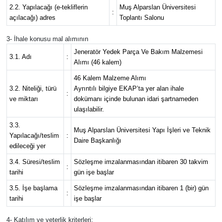
2.2. Yapılacağı (e-tekliflerin
Muş Alparslan Üniversitesi
:
açılacağı) adres
Toplantı Salonu
3- İhale konusu mal alımının
Jeneratör Yedek Parça Ve Bakım Malzemesi
3.1. Adı
:
Alımı (46 kalem)
46 Kalem Malzeme Alımı
3.2. Niteliği, türü
Ayrıntılı bilgiye EKAP’ta yer alan ihale
:
ve miktarı
dokümanı içinde bulunan idari şartnameden
ulaşılabilir.
3.3.
Muş Alparslan Üniversitesi Yapı İşleri ve Teknik
Yapılacağı/teslim
:
Daire Başkanlığı
edileceği yer
3.4. Süresi/teslim
Sözleşme imzalanmasından itibaren 30 takvim
:
tarihi
gün işe başlar
3.5. İşe başlama
Sözleşme imzalanmasından itibaren 1 (bir) gün
:
tarihi
işe başlar
4- Katılım ve yeterlik kriterleri: