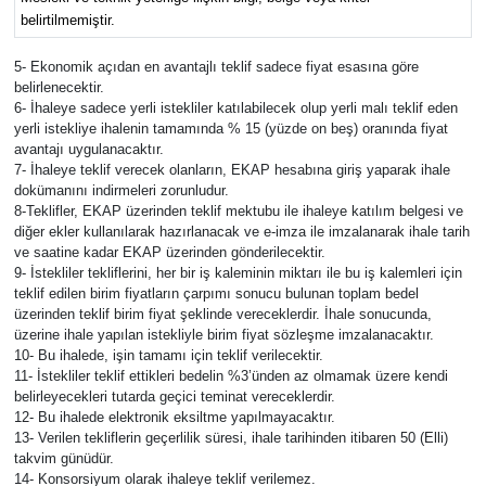
belirtilmemiştir.
5- Ekonomik açıdan en avantajlı teklif sadece fiyat esasına göre
belirlenecektir.
6- İhaleye sadece yerli istekliler katılabilecek olup yerli malı teklif eden
yerli istekliye ihalenin tamamında % 15 (yüzde on beş) oranında fiyat
avantajı uygulanacaktır.
7- İhaleye teklif verecek olanların, EKAP hesabına giriş yaparak ihale
dokümanını indirmeleri zorunludur.
8-Teklifler, EKAP üzerinden teklif mektubu ile ihaleye katılım belgesi ve
diğer ekler kullanılarak hazırlanacak ve e-imza ile imzalanarak ihale tarih
ve saatine kadar EKAP üzerinden gönderilecektir.
9- İstekliler tekliflerini, her bir iş kaleminin miktarı ile bu iş kalemleri için
teklif edilen birim fiyatların çarpımı sonucu bulunan toplam bedel
üzerinden teklif birim fiyat şeklinde vereceklerdir. İhale sonucunda,
üzerine ihale yapılan istekliyle birim fiyat sözleşme imzalanacaktır.
10- Bu ihalede, işin tamamı için teklif verilecektir.
11- İstekliler teklif ettikleri bedelin %3’ünden az olmamak üzere kendi
belirleyecekleri tutarda geçici teminat vereceklerdir.
12- Bu ihalede elektronik eksiltme yapılmayacaktır.
13- Verilen tekliflerin geçerlilik süresi, ihale tarihinden itibaren 50 (Elli)
takvim günüdür.
14- Konsorsiyum olarak ihaleye teklif verilemez.