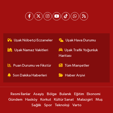
Uşak Nöbetçi Eczaneler
Uşak Hava Durumu
Uşak Namaz Vakitleri
Uşak Trafik Yoğunluk
Haritası
Puan Durumu ve Fikstür
Tüm Manşetler
Son Dakika Haberleri
Haber Arşivi
Resmi İlanlar
Asayiş
Bölge
Bulanık
Eğitim
Ekonomi
Gündem
Hasköy
Korkut
Kültür Sanat
Malazgirt
Muş
Sağlık
Spor
Teknoloji
Varto