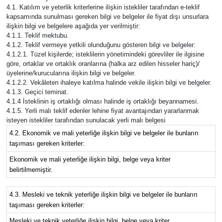
4.1. Katılım ve yeterlik kriterlerine ilişkin istekliler tarafından e-teklif
kapsamında sunulması gereken bilgi ve belgeler ile fiyat dışı unsurlara
ilişkin bilgi ve belgelere aşağıda yer verilmiştir:
4.1.1. Teklif mektubu.
4.1.2. Teklif vermeye yetkili olunduğunu gösteren bilgi ve belgeler:
4.1.2.1. Tüzel kişilerde; isteklilerin yönetimindeki görevliler ile ilgisine
göre, ortaklar ve ortaklık oranlarına (halka arz edilen hisseler hariç)/
üyelerine/kurucularına ilişkin bilgi ve belgeler.
4.1.2.2. Vekâleten ihaleye katılma halinde vekile ilişkin bilgi ve belgeler.
4.1.3. Geçici teminat.
4.1.4 İsteklinin iş ortaklığı olması halinde iş ortaklığı beyannamesi.
4.1.5. Yerli malı teklif edenler lehine fiyat avantajından yararlanmak
isteyen istekliler tarafından sunulacak yerli malı belgesi
4.2. Ekonomik ve mali yeterliğe ilişkin bilgi ve belgeler ile bunların
taşıması gereken kriterler:
Ekonomik ve mali yeterliğe ilişkin bilgi, belge veya kriter
belirtilmemiştir.
4.3. Mesleki ve teknik yeterliğe ilişkin bilgi ve belgeler ile bunların
taşıması gereken kriterler:
Mesleki ve teknik yeterliğe ilişkin bilgi, belge veya kriter