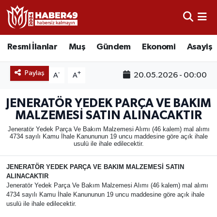
Resmi İlanlar
Uşak Nöbetçi Eczaneler
Resmi İlanlar
Muş
Gündem
Ekonomi
Asayiş
Asayiş
Uşak Hava Durumu
Paylaş
-
+
20.05.2026 - 00:00
A
A
Bölge
Uşak Namaz Vakitleri
JENERATÖR YEDEK PARÇA VE BAKIM
Eğitim
Uşak Trafik Yoğunluk Haritası
MALZEMESİ SATIN ALINACAKTIR
Jeneratör Yedek Parça Ve Bakım Malzemesi Alımı (46 kalem) mal alımı
Ekonomi
TFF 2.Lig Kırmızı Grup Puan Durumu ve Fikstür
4734 sayılı Kamu İhale Kanununun 19 uncu maddesine göre açık ihale
usulü ile ihale edilecektir.
Sağlık
Tüm Manşetler
JENERATÖR YEDEK PARÇA VE BAKIM MALZEMESİ SATIN
ALINACAKTIR
Gündem
Son Dakika Haberleri
Jeneratör Yedek Parça Ve Bakım Malzemesi Alımı (46 kalem) mal alımı
4734 sayılı Kamu İhale Kanununun 19 uncu maddesine göre açık ihale
usulü ile ihale edilecektir.
Spor
Haber Arşivi