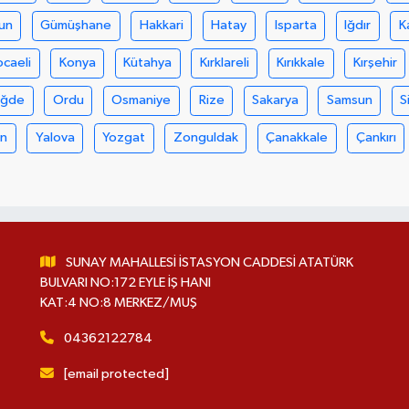
un
Gümüşhane
Hakkari
Hatay
Isparta
Iğdır
K
ocaeli
Konya
Kütahya
Kırklareli
Kırıkkale
Kırşehir
iğde
Ordu
Osmaniye
Rize
Sakarya
Samsun
S
an
Yalova
Yozgat
Zonguldak
Çanakkale
Çankırı
SUNAY MAHALLESİ İSTASYON CADDESİ ATATÜRK
BULVARI NO:172 EYLE İŞ HANI
KAT:4 NO:8 MERKEZ/MUŞ
04362122784
[email protected]