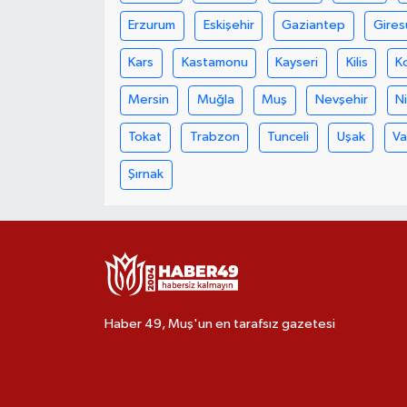
Erzurum
Eskişehir
Gaziantep
Gires
Kars
Kastamonu
Kayseri
Kilis
K
Mersin
Muğla
Muş
Nevşehir
N
Tokat
Trabzon
Tunceli
Uşak
V
Şırnak
Haber 49, Muş'un en tarafsız gazetesi