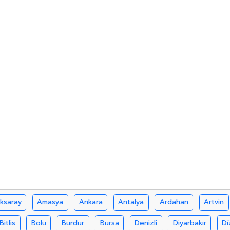
ksaray
Amasya
Ankara
Antalya
Ardahan
Artvin
Bitlis
Bolu
Burdur
Bursa
Denizli
Diyarbakır
D