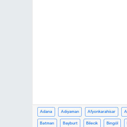
Siyaset
Teknoloji
Kültür Sanat
Muş
Hasköy
Korkut
Bulanık
Malazgirt
Adana
Adıyaman
Afyonkarahisar
A
Batman
Bayburt
Bilecik
Bingöl
Varto