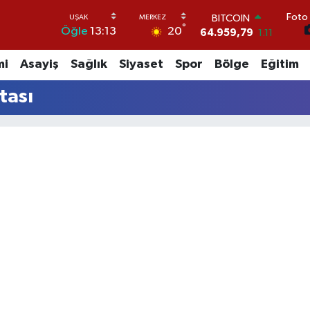
Foto 
BITCOIN
°
20
Öğle
13:13
64.959,79
1.11
DOLAR
47,7436
0.18
mi
Asayiş
Sağlık
Siyaset
Spor
Bölge
Eğitim
EURO
55,2510
0.32
tası
STERLİN
64,4811
0.38
GRAM ALTIN
6660.55
0.03
BİST100
13.779
-14