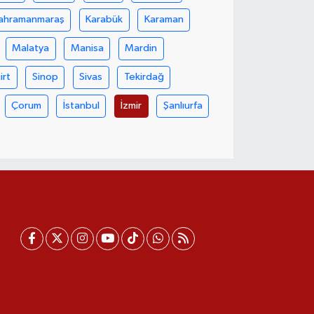
ahramanmaraş
Karabük
Karaman
Malatya
Manisa
Mardin
iirt
Sinop
Sivas
Tekirdağ
Çorum
İstanbul
İzmir
Şanlıurfa