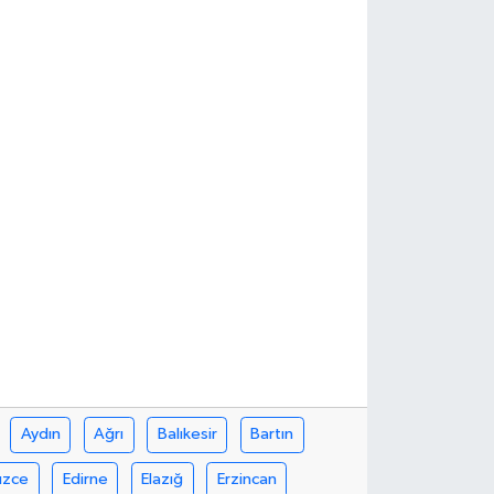
Aydın
Ağrı
Balıkesir
Bartın
üzce
Edirne
Elazığ
Erzincan