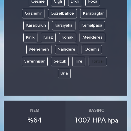
Çeşme
Çiğli
Dikili
Foça
Gaziemir
Güzelbahçe
Karabağlar
Karaburun
Karşıyaka
Kemalpaşa
Kınık
Kiraz
Konak
Menderes
Menemen
Narlıdere
Ödemiş
Seferihisar
Selçuk
Tire
Torbalı
Urla
NEM
BASINÇ
%64
1007 HPA
hpa