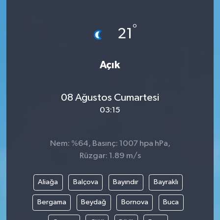
Siyaset
°
21
Teknoloji
Açık
Kültür Sanat
Muş
08 Ağustos Cumartesi
03:15
Hasköy
Korkut
Nem: %64, Basınç: 1007 hpa hPa,
Rüzgar: 1.89 m/s
Bulanık
Aliağa
Balçova
Bayındır
Bayraklı
Malazgirt
Bergama
Beydağ
Bornova
Buca
Varto