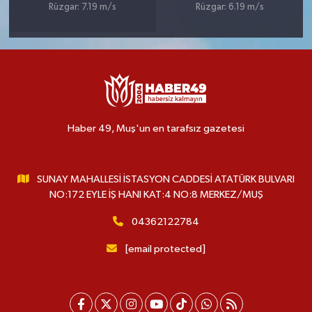
Rüzgar: 7.19 m/s
Rüzgar: 6.19 m/s
Haber 49, Muş'un en tarafsız gazetesi
SUNAY MAHALLESİ İSTASYON CADDESİ ATATÜRK BULVARI
NO:172 EYLE İŞ HANI KAT:4 NO:8 MERKEZ/MUŞ
04362122784
[email protected]