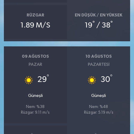
RÜZGAR
EN DÜŞÜK / EN YÜKSEK
°
°
1.89 M/S
19
/ 38
09 AĞUSTOS
10 AĞUSTOS
PAZAR
PAZARTESI
°
°
29
30
Güneşli
Güneşli
Nem: %38
Nem: %48
Rüzgar: 9.11 m/s
Rüzgar: 5.19 m/s