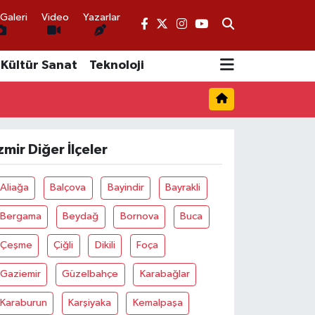
Galeri
Video
Yazarlar
Kültür Sanat
Teknoloji
zmir Diğer İlçeler
Aliağa
Balçova
Bayindir
Bayrakli
Bergama
Beydağ
Bornova
Buca
Çeşme
Çiğli
Dikili
Foça
Gaziemir
Güzelbahçe
Karabağlar
Karaburun
Karşiyaka
Kemalpaşa