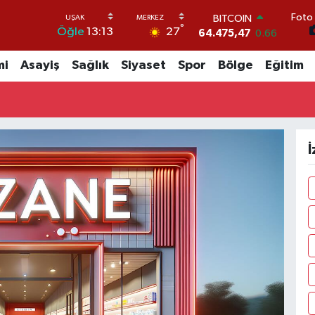
Foto 
BITCOIN
°
27
Öğle
13:13
64.475,47
0.66
DOLAR
47,5971
0.05
mi
Asayiş
Sağlık
Siyaset
Spor
Bölge
Eğitim
EURO
55,1336
0.18
STERLİN
64,2534
0.22
GRAM ALTIN
İ
6518.23
0.39
BİST100
13.703
0