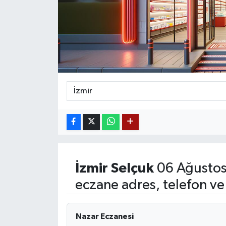
Siyaset
Teknoloji
Kültür Sanat
Muş
Hasköy
Korkut
İzmir
Selçuk
06 Ağustos
Bulanık
eczane adres, telefon ve
Malazgirt
Nazar Eczanesi
Varto