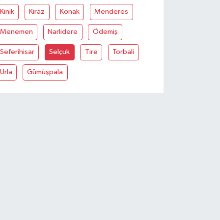
Kinik
Kiraz
Konak
Menderes
Menemen
Narlidere
Ödemiş
Seferihisar
Selçuk
Tire
Torbali
Urla
Gümüşpala