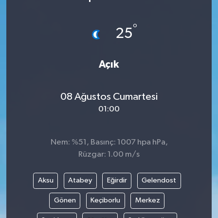
Siyaset
°
25
Teknoloji
Açık
Kültür Sanat
Muş
08 Ağustos Cumartesi
01:00
Hasköy
Korkut
Nem: %51, Basınç: 1007 hpa hPa,
Rüzgar: 1.00 m/s
Bulanık
Aksu
Atabey
Eğirdir
Gelendost
Malazgirt
Gönen
Keçiborlu
Merkez
Varto