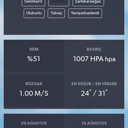
Senirkent
Sütçüler
Şarkikaraağaç
Uluborlu
Yalvaç
Yenişarbademli
NEM
BASINÇ
%51
1007 HPA
hpa
RÜZGAR
EN DÜŞÜK / EN YÜKSEK
°
°
1.00 M/S
24
/ 31
09 AĞUSTOS
10 AĞUSTOS