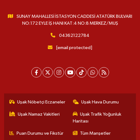
SUNAY MAHALLESİ İSTASYON CADDESİ ATATÜRK BULVARI
NO:172 EYLE İŞ HANI KAT:4 NO:8 MERKEZ/MUŞ
04362122784
[email protected]
Uşak Nöbetçi Eczaneler
Uşak Hava Durumu
Uşak Namaz Vakitleri
Uşak Trafik Yoğunluk
Haritası
Puan Durumu ve Fikstür
Tüm Manşetler