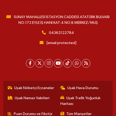
SUNAY MAHALLESİ İSTASYON CADDESİ ATATÜRK BULVARI
NO:172 EYLE İŞ HANI KAT:4 NO:8 MERKEZ/MUŞ
04362122784
[email protected]
Uşak Nöbetçi Eczaneler
Uşak Hava Durumu
Uşak Namaz Vakitleri
Uşak Trafik Yoğunluk
Haritası
Puan Durumu ve Fikstür
Tüm Manşetler