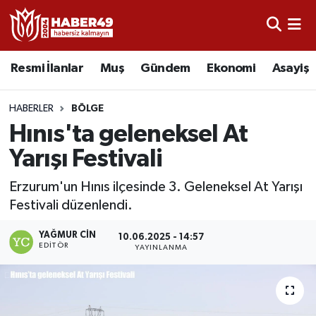
Resmi İlanlar
Uşak Nöbetçi Eczaneler
Resmi İlanlar
Muş
Gündem
Ekonomi
Asayiş
Asayiş
Uşak Hava Durumu
HABERLER
BÖLGE
Bölge
Uşak Namaz Vakitleri
Hınıs'ta geleneksel At
Yarışı Festivali
Eğitim
Uşak Trafik Yoğunluk Haritası
Erzurum'un Hınıs ilçesinde 3. Geleneksel At Yarışı
Ekonomi
TFF 2.Lig Kırmızı Grup Puan Durumu ve Fikstür
Festivali düzenlendi.
Sağlık
Tüm Manşetler
YAĞMUR CIN
10.06.2025 - 14:57
EDITÖR
YAYINLANMA
Gündem
Son Dakika Haberleri
Spor
Haber Arşivi