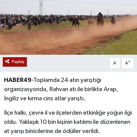
Siyaset
Teknoloji
Kültür Sanat
Muş
Paylaş
-
+
A
A
Hasköy
HABER49
-Toplamda 24 atın yarıştığı
Korkut
organizasyonda, Rahvan atı ile birlikte Arap,
İngiliz ve kırma cins atlar yarıştı.
Bulanık
İlçe halkı, çevre il ve ilçelerden etkinliğe yoğun ilgi
Malazgirt
oldu. Yaklaşık 10 bin kişinin katılımı ile düzenlenen
at yarışı binicilerine de ödüller verildi.
Varto