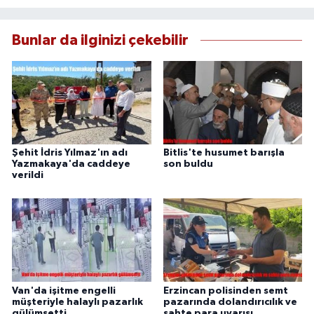
Bunlar da ilginizi çekebilir
Şehit İdris Yılmaz'ın adı
Bitlis'te husumet barışla
Yazmakaya'da caddeye
son buldu
verildi
Van'da işitme engelli
Erzincan polisinden semt
müşteriyle halaylı pazarlık
pazarında dolandırıcılık ve
gülümsetti
sahte para uyarısı