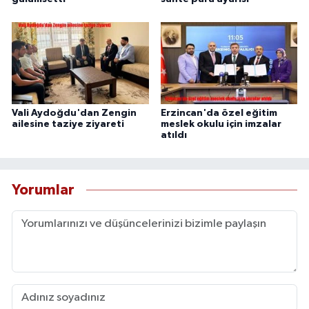
Vali Aydoğdu'dan Zengin
Erzincan'da özel eğitim
ailesine taziye ziyareti
meslek okulu için imzalar
atıldı
Yorumlar