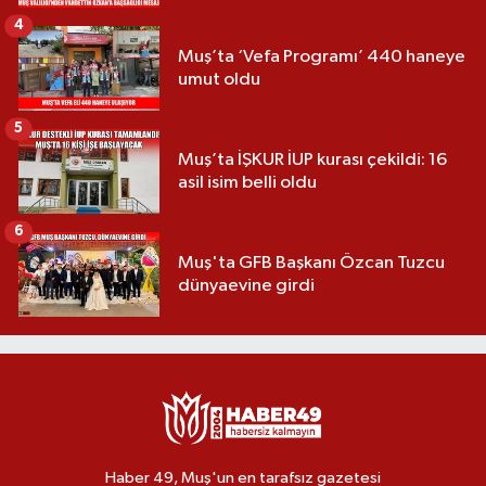
4
Muş’ta ‘Vefa Programı’ 440 haneye
umut oldu
5
Muş’ta İŞKUR İUP kurası çekildi: 16
asil isim belli oldu
6
Muş'ta GFB Başkanı Özcan Tuzcu
dünyaevine girdi
Haber 49, Muş'un en tarafsız gazetesi