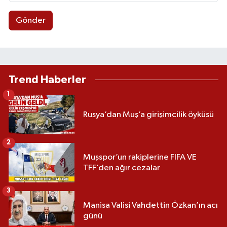
Gönder
Trend Haberler
1
Rusya’dan Muş’a girişimcilik öyküsü
2
Muşspor’un rakiplerine FIFA VE
TFF’den ağır cezalar
3
Manisa Valisi Vahdettin Özkan’ın acı
günü