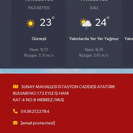
PAZARTESI
SALI
°
°
23
24
Güneşli
Yakınlarda Yer Yer Yağmur
Yakı
Nem: %72
Nem: %76
Rüzgar: 3.31 m/s
Rüzgar: 3.61 m/s
SUNAY MAHALLESİ İSTASYON CADDESİ ATATÜRK
BULVARI NO:172 EYLE İŞ HANI
KAT:4 NO:8 MERKEZ/MUŞ
04362122784
[email protected]