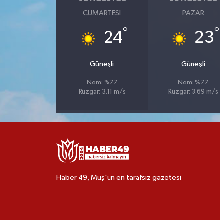
CUMARTESI
PAZAR
°
°
24
23
Güneşli
Güneşli
Nem: %77
Nem: %77
Rüzgar: 3.11 m/s
Rüzgar: 3.69 m/s
Haber 49, Muş'un en tarafsız gazetesi