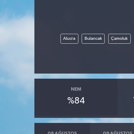
Siyaset
Teknoloji
Alucra
Bulancak
Çamoluk
Kültür Sanat
Muş
Hasköy
Korkut
NEM
%84
Bulanık
Malazgirt
Varto
08 AĞUSTOS
09 AĞUSTOS