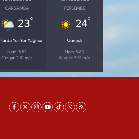
ÇARŞAMBA
PERŞEMBE
°
°
23
24
nlarda Yer Yer Yağmur
Güneşli
Nem: %83
Nem: %80
Rüzgar: 2.81 m/s
Rüzgar: 3.31 m/s