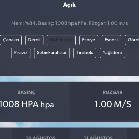
Açık
Nem: %84, Basınç: 1008 hpa hPa, Rüzgar: 1.00 m/s
Çanakçı
Dereli
Doğankent
Espiye
Eynesil
Göre
Piraziz
Şebinkarahisar
Tirebolu
Yağlıdere
BASINÇ
RÜZGAR
1008 HPA
1.00 M/S
hpa
10 AĞUSTOS
11 AĞUSTOS