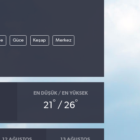
le
Güce
Keşap
Merkez
EN DÜŞÜK / EN YÜKSEK
°
°
21
/ 26
12 AĞUSTOS
13 AĞUSTOS