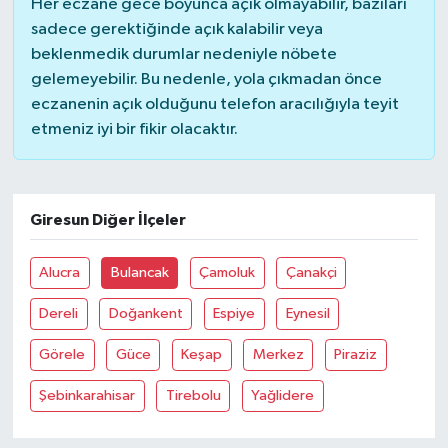
Her eczane gece boyunca açık olmayabilir, bazıları
sadece gerektiğinde açık kalabilir veya
beklenmedik durumlar nedeniyle nöbete
gelemeyebilir. Bu nedenle, yola çıkmadan önce
eczanenin açık olduğunu telefon aracılığıyla teyit
etmeniz iyi bir fikir olacaktır.
Giresun Diğer İlçeler
Alucra
Bulancak
Çamoluk
Çanakçi
Dereli
Doğankent
Espiye
Eynesil
Görele
Güce
Keşap
Merkez
Piraziz
Şebinkarahisar
Tirebolu
Yağlidere