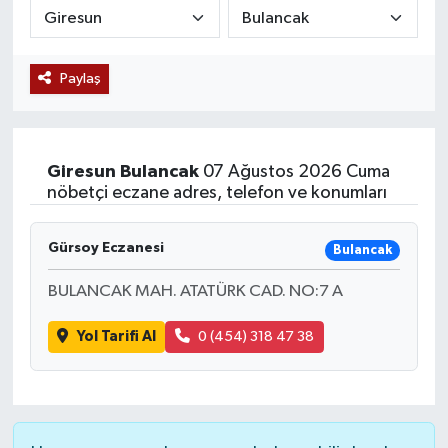
Siyaset
Paylaş
Teknoloji
Kültür Sanat
Giresun
Bulancak
07 Ağustos 2026 Cuma
Muş
nöbetçi eczane adres, telefon ve konumları
Hasköy
Gürsoy Eczanesi
Bulancak
Korkut
BULANCAK MAH. ATATÜRK CAD. NO:7 A
Yol Tarifi Al
0 (454) 318 47 38
Bulanık
Malazgirt
Varto