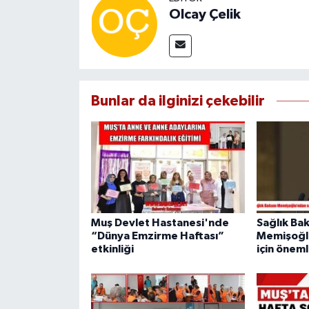
Olcay Çelik
Bunlar da ilginizi çekebilir
Muş Devlet Hastanesi'nde
Sağlık Ba
“Dünya Emzirme Haftası”
Memişoğl
etkinliği
için öneml