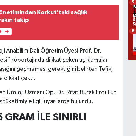
5
yönetiminden Korkut’taki sağlık
yakın takip
6
e
oji Anabilim Dalı Öğretim Üyesi Prof. Dr.
si” röportajında dikkat çeken açıklamalar
kaşığını geçmemesi gerektiğini belirten Tefik,
’a dikkat çekti.
 Üroloji Uzmanı Op. Dr. Rıfat Burak Ergül’ün
 tüketimiyle ilgili uyarılarda bulundu.
GRAM İLE SINIRLI