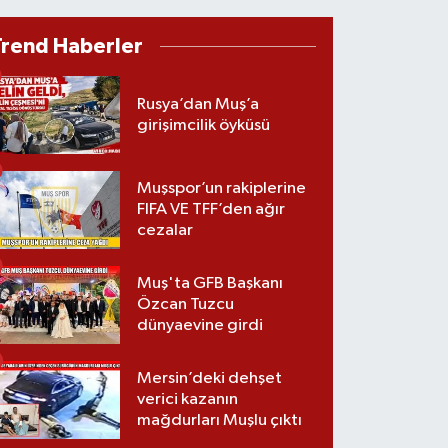
Trend Haberler
Rusya’dan Muş’a
girişimcilik öyküsü
Muşspor’un rakiplerine
FIFA VE TFF’den ağır
cezalar
Muş'ta GFB Başkanı
Özcan Tuzcu
dünyaevine girdi
Mersin’deki dehşet
verici kazanın
mağdurları Muşlu çıktı