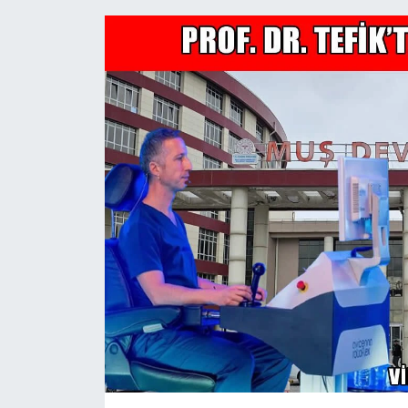
Siyaset
Teknoloji
Kültür Sanat
Muş
Hasköy
Korkut
Bulanık
Malazgirt
Varto