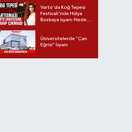
Varto'da Koğ Tepesi
Festivali'nde Hülya
Bozkaya isyanı: Neden
davet edilmedi?
Üniversitelerde "Çan
Eğrisi" İsyanı