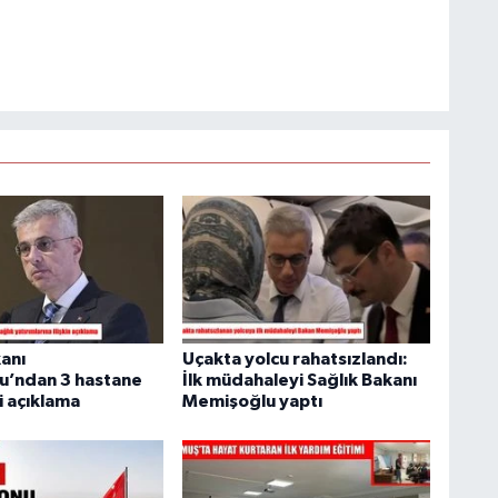
kanı
Uçakta yolcu rahatsızlandı:
u’ndan 3 hastane
İlk müdahaleyi Sağlık Bakanı
i açıklama
Memişoğlu yaptı