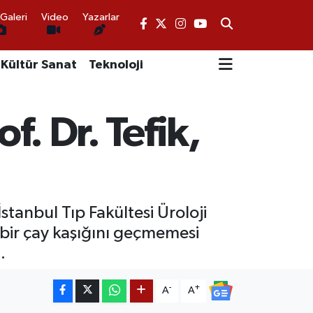
Galeri
Video
Yazarlar
Kültür Sanat
Teknoloji
f. Dr. Tefik,
tanbul Tıp Fakültesi Üroloji
 bir çay kaşığını geçmemesi
.
-
+
A
A