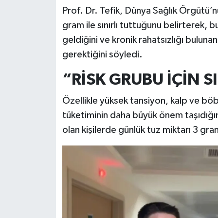
Prof. Dr. Tefik, Dünya Sağlık Örgütü’nün
gram ile sınırlı tuttuğunu belirterek, b
geldiğini ve kronik rahatsızlığı buluna
gerektiğini söyledi.
“RİSK GRUBU İÇİN S
Özellikle yüksek tansiyon, kalp ve böbr
tüketiminin daha büyük önem taşıdığına
olan kişilerde günlük tuz miktarı 3 gram