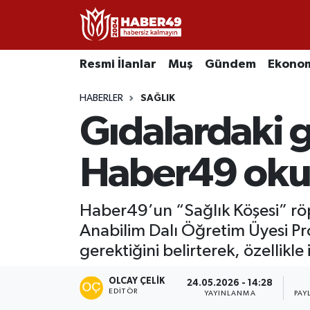
Resmi İlanlar
Uşak Nöbetçi Eczaneler
Resmi İlanlar
Muş
Gündem
Ekono
Asayiş
Uşak Hava Durumu
HABERLER
SAĞLIK
Gıdalardaki gi
Bölge
Uşak Namaz Vakitleri
Eğitim
Uşak Trafik Yoğunluk Haritası
Haber49 okurl
Ekonomi
TFF 2.Lig Kırmızı Grup Puan Durumu ve Fikstür
Haber49’un “Sağlık Köşesi” röp
Anabilim Dalı Öğretim Üyesi Pro
Sağlık
Tüm Manşetler
gerektiğini belirterek, özellikle 
Gündem
Son Dakika Haberleri
OLCAY ÇELIK
24.05.2026 - 14:28
EDITÖR
YAYINLANMA
PAY
Spor
Haber Arşivi