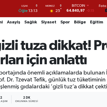
Foto 
DOLAR
°
25
Öğle
13:13
47,7436
0.18
EURO
55,2510
0.32
mi
Asayiş
Sağlık
Siyaset
Spor
Bölge
Eğitim
STERLİN
64,4811
0.38
GRAM ALTIN
zli tuza dikkat! Pro
6660.55
0
BİST100
13.779
-14
arı için anlattı
BITCOIN
64.840,97
-0.15
ortajında önemli açıklamalarda bulunan İs
f. Dr. Tzevat Tefik, günlük tuz tüketiminin
işlenmiş gıdalardaki ‘gizli tuz’a dikkat çekti
2
2 DK
LAŞIM
OKUNMA SÜRESI