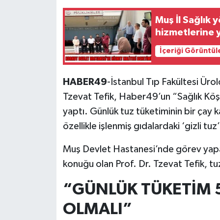
Muş İl Sağlık 
hizmetlerine 
İçeriği Görüntül
HABER49
-İstanbul Tıp Fakültesi Ürol
Tzevat Tefik, Haber49’un “Sağlık Köşe
yaptı. Günlük tuz tüketiminin bir çay 
özellikle işlenmiş gıdalardaki ‘gizli tuz
Muş Devlet Hastanesi’nde görev yapan
konuğu olan Prof. Dr. Tzevat Tefik, tuz
“GÜNLÜK TÜKETİM 5 
OLMALI”