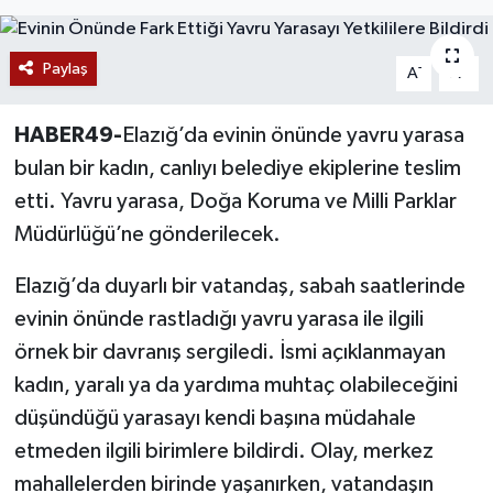
Siyaset
Paylaş
-
+
A
A
Teknoloji
HABER49-
Elazığ’da evinin önünde yavru yarasa
Kültür Sanat
bulan bir kadın, canlıyı belediye ekiplerine teslim
etti. Yavru yarasa, Doğa Koruma ve Milli Parklar
Muş
Müdürlüğü’ne gönderilecek.
Hasköy
Elazığ’da duyarlı bir vatandaş, sabah saatlerinde
evinin önünde rastladığı yavru yarasa ile ilgili
Korkut
örnek bir davranış sergiledi. İsmi açıklanmayan
Bulanık
kadın, yaralı ya da yardıma muhtaç olabileceğini
düşündüğü yarasayı kendi başına müdahale
Malazgirt
etmeden ilgili birimlere bildirdi. Olay, merkez
mahallelerden birinde yaşanırken, vatandaşın
Varto