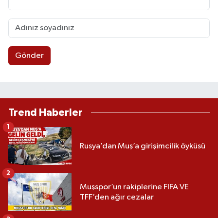
Gönder
Trend Haberler
1
Rusya’dan Muş’a girişimcilik öyküsü
2
Muşspor’un rakiplerine FIFA VE
TFF’den ağır cezalar