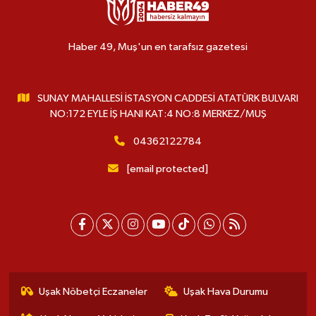
Haber 49, Muş'un en tarafsız gazetesi
SUNAY MAHALLESİ İSTASYON CADDESİ ATATÜRK BULVARI
NO:172 EYLE İŞ HANI KAT:4 NO:8 MERKEZ/MUŞ
04362122784
[email protected]
Uşak Nöbetçi Eczaneler
Uşak Hava Durumu