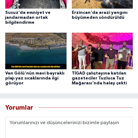
Susuz’da emniyet ve
Erzincan'da arazi yangını
jandarmadan ortak
büyümeden söndürüldü
bilgilendirme
Van Gölü'nün mavi bayraklı
TİGAD çalıştayına katılan
plajı yaz sıcaklarında ilgi
gazeteciler Tuzluca Tuz
görüyor
Mağarası'nda halay çekti
Yorumlar