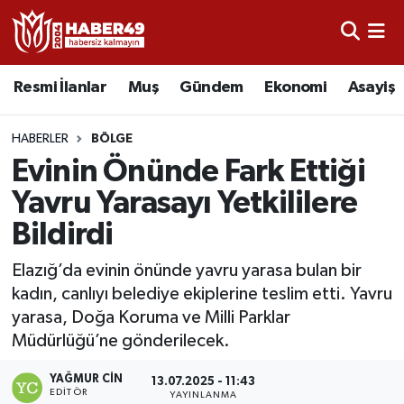
Resmi İlanlar
Uşak Nöbetçi Eczaneler
Resmi İlanlar
Muş
Gündem
Ekonomi
Asayiş
Asayiş
Uşak Hava Durumu
HABERLER
BÖLGE
Bölge
Uşak Namaz Vakitleri
Evinin Önünde Fark Ettiği
Yavru Yarasayı Yetkililere
Eğitim
Uşak Trafik Yoğunluk Haritası
Bildirdi
Ekonomi
TFF 2.Lig Kırmızı Grup Puan Durumu ve Fikstür
Elazığ’da evinin önünde yavru yarasa bulan bir
kadın, canlıyı belediye ekiplerine teslim etti. Yavru
Sağlık
Tüm Manşetler
yarasa, Doğa Koruma ve Milli Parklar
Müdürlüğü’ne gönderilecek.
Gündem
Son Dakika Haberleri
YAĞMUR CIN
13.07.2025 - 11:43
Spor
Haber Arşivi
EDITÖR
YAYINLANMA