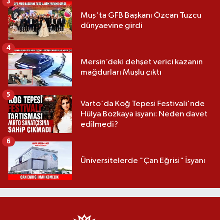
3
Muş'ta GFB Başkanı Özcan Tuzcu
dünyaevine girdi
4
Mersin’deki dehşet verici kazanın
mağdurları Muşlu çıktı
5
Varto'da Koğ Tepesi Festivali'nde
Hülya Bozkaya isyanı: Neden davet
edilmedi?
6
Üniversitelerde "Çan Eğrisi" İsyanı