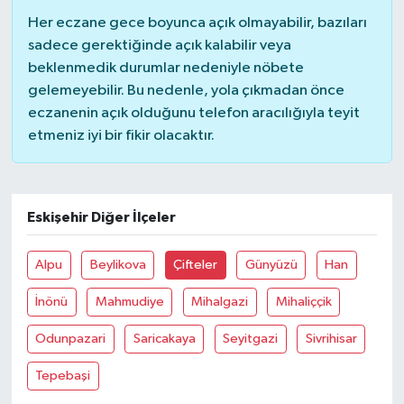
Her eczane gece boyunca açık olmayabilir, bazıları
sadece gerektiğinde açık kalabilir veya
beklenmedik durumlar nedeniyle nöbete
gelemeyebilir. Bu nedenle, yola çıkmadan önce
eczanenin açık olduğunu telefon aracılığıyla teyit
etmeniz iyi bir fikir olacaktır.
Eskişehir Diğer İlçeler
Alpu
Beylikova
Çifteler
Günyüzü
Han
İnönü
Mahmudiye
Mihalgazi
Mihaliççik
Odunpazari
Saricakaya
Seyitgazi
Sivrihisar
Tepebaşi