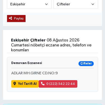
Siyaset
Paylaş
Teknoloji
Kültür Sanat
Eskişehir
Çifteler
08 Ağustos 2026
Muş
Cumartesi nöbetçi eczane adres, telefon ve
konumları
Hasköy
Demırcan Eczanesi
Çifteler
Korkut
ADLAR MH.GIRNE CD.NO:9
Bulanık
Yol Tarifi Al
0 (222) 542 22 44
Malazgirt
Varto