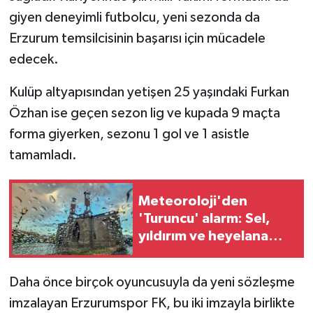
giyen deneyimli futbolcu, yeni sezonda da
Erzurum temsilcisinin başarısı için mücadele
edecek.
Kulüp altyapısından yetişen 25 yaşındaki Furkan
Özhan ise geçen sezon lig ve kupada 9 maçta
forma giyerken, sezonu 1 gol ve 1 asistle
tamamladı.
Meteoroloji'den
'Turuncu' alarm: Sel,
yıldırım ve heyelana
dikkat
Daha önce birçok oyuncusuyla da yeni sözleşme
imzalayan Erzurumspor FK, bu iki imzayla birlikte