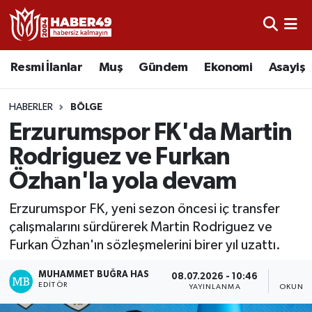
Resmi İlanlar
Uşak Nöbetçi Eczaneler
Resmi İlanlar
Muş
Gündem
Ekonomi
Asayiş
Asayiş
Uşak Hava Durumu
HABERLER
BÖLGE
Bölge
Uşak Namaz Vakitleri
Erzurumspor FK'da Martin
Rodriguez ve Furkan
Eğitim
Uşak Trafik Yoğunluk Haritası
Özhan'la yola devam
Ekonomi
TFF 2.Lig Kırmızı Grup Puan Durumu ve Fikstür
Erzurumspor FK, yeni sezon öncesi iç transfer
çalışmalarını sürdürerek Martin Rodriguez ve
Sağlık
Tüm Manşetler
Furkan Özhan'ın sözleşmelerini birer yıl uzattı.
Gündem
Son Dakika Haberleri
MUHAMMET BUĞRA HAS
08.07.2026 - 10:46
1
EDITÖR
YAYINLANMA
OKUNMA
Spor
Haber Arşivi