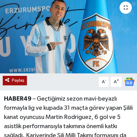
Siyaset
Teknoloji
Kültür Sanat
Muş
Hasköy
Paylaş
-
+
A
A
Korkut
HABER49
– Geçtiğimiz sezon mavi-beyazlı
Bulanık
formayla lig ve kupada 31 maçta görev yapan Şilili
kanat oyuncusu Martin Rodriguez, 6 gol ve 5
Malazgirt
asistlik performansıyla takımına önemli katkı
sağladı. Kariyerinde Şili Milli Takımı formasını da
Varto