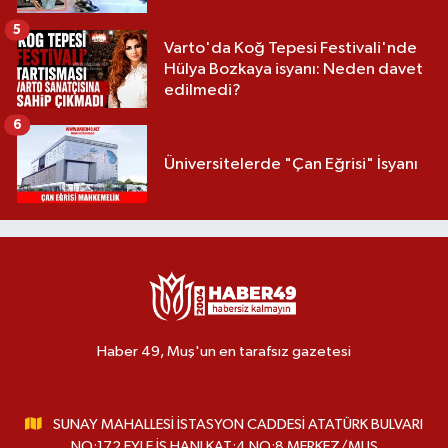
5
Varto'da Koğ Tepesi Festivali'nde
Hülya Bozkaya isyanı: Neden davet
edilmedi?
6
Üniversitelerde "Çan Eğrisi" İsyanı
Haber 49, Muş'un en tarafsız gazetesi
SUNAY MAHALLESİ İSTASYON CADDESİ ATATÜRK BULVARI
NO:172 EYLE İŞ HANI KAT:4 NO:8 MERKEZ/MUŞ