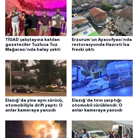
TİGAD çalıştayına katılan
Erzurum'un Ayasofyası'nda
gazeteciler Tuzluca Tuz
restorasyonda Hazreti İsa
Mağarası'nda halay çekti
freski çıktı
Elazığ'da yine aynı sürücü,
Elazığ'da tırın çarptığı
otomobiliyle drift yaptı: O
otomobil sürüklendi: O
anlar kameraya yansıdı
anlar kameraya yansıdı