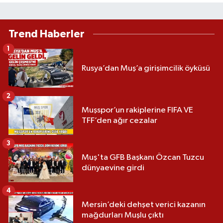
Trend Haberler
1
Rusya’dan Muş’a girişimcilik öyküsü
2
Muşspor’un rakiplerine FIFA VE
TFF’den ağır cezalar
3
Muş'ta GFB Başkanı Özcan Tuzcu
dünyaevine girdi
4
Mersin’deki dehşet verici kazanın
mağdurları Muşlu çıktı