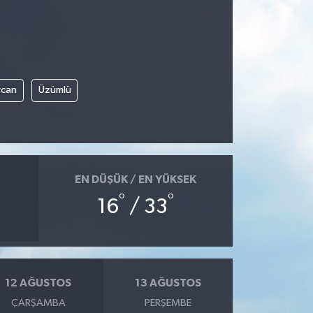
rcan
Üzümlü
EN DÜŞÜK / EN YÜKSEK
°
°
16
/ 33
12 AĞUSTOS
13 AĞUSTOS
ÇARŞAMBA
PERŞEMBE