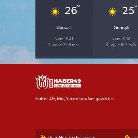
°
°
26
25
Güneşli
Güneşli
Nem: %41
Nem: %38
Rüzgar: 3.69 m/s
Rüzgar: 6.11 m/s
Haber 49, Muş'un en tarafsız gazetesi
Uşak Nöbetçi Eczaneler
U