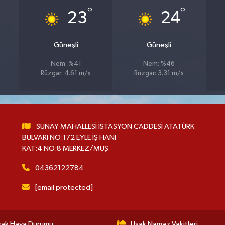
°
°
23
24
Güneşli
Güneşli
Nem: %41
Nem: %46
Rüzgar: 4.61 m/s
Rüzgar: 3.31 m/s
SUNAY MAHALLESİ İSTASYON CADDESİ ATATÜRK
BULVARI NO:172 EYLE İŞ HANI
KAT:4 NO:8 MERKEZ/MUŞ
04362122784
[email protected]
şak Hava Durumu
Uşak Namaz Vakitleri