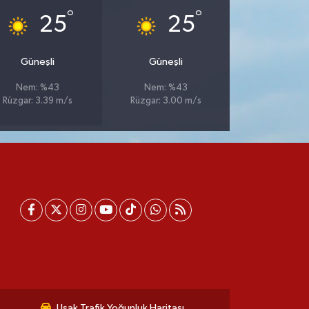
°
°
25
25
Güneşli
Güneşli
Nem: %43
Nem: %43
Rüzgar: 3.39 m/s
Rüzgar: 3.00 m/s
Uşak Trafik Yoğunluk Haritası