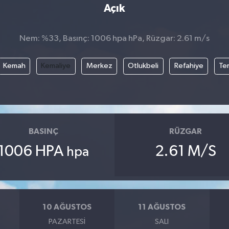
Açık
Nem: %33, Basınç: 1006 hpa hPa, Rüzgar: 2.61 m/s
Kemah
Kemaliye
Merkez
Otlukbeli
Refahiye
Te
BASINÇ
RÜZGAR
1006 HPA
2.61 M/S
hpa
10 AĞUSTOS
11 AĞUSTOS
PAZARTESI
SALI