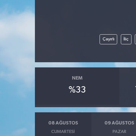
Siyaset
Teknoloji
Çayırlı
İliç
Kültür Sanat
Muş
Hasköy
NEM
Korkut
%33
Bulanık
Malazgirt
08 AĞUSTOS
09 AĞUSTOS
CUMARTESI
PAZAR
Varto