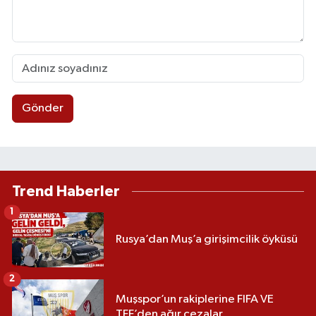
Gönder
Trend Haberler
1
Rusya’dan Muş’a girişimcilik öyküsü
2
Muşspor’un rakiplerine FIFA VE
TFF’den ağır cezalar