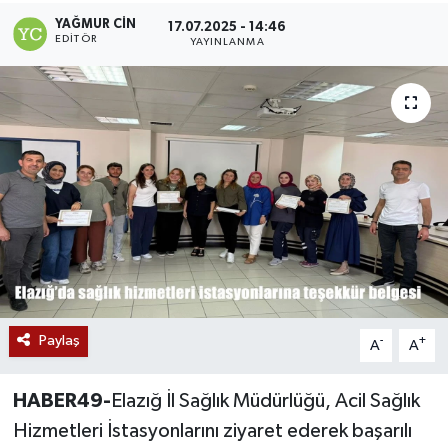
YAĞMUR CIN
17.07.2025 - 14:46
Siyaset
EDITÖR
YAYINLANMA
Teknoloji
Kültür Sanat
Muş
Hasköy
Korkut
Bulanık
Paylaş
-
+
A
A
Malazgirt
HABER49-
Elazığ İl Sağlık Müdürlüğü, Acil Sağlık
Hizmetleri İstasyonlarını ziyaret ederek başarılı
Varto