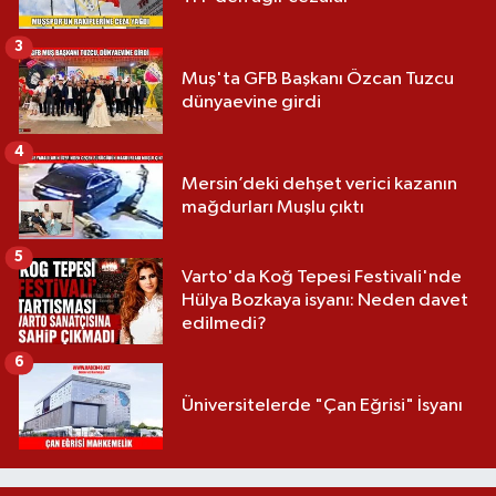
3
Muş'ta GFB Başkanı Özcan Tuzcu
dünyaevine girdi
4
Mersin’deki dehşet verici kazanın
mağdurları Muşlu çıktı
5
Varto'da Koğ Tepesi Festivali'nde
Hülya Bozkaya isyanı: Neden davet
edilmedi?
6
Üniversitelerde "Çan Eğrisi" İsyanı