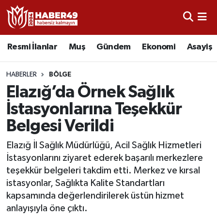
Resmi İlanlar
Uşak Nöbetçi Eczaneler
Resmi İlanlar
Muş
Gündem
Ekonomi
Asayiş
Asayiş
Uşak Hava Durumu
HABERLER
BÖLGE
Bölge
Uşak Namaz Vakitleri
Elazığ’da Örnek Sağlık
İstasyonlarına Teşekkür
Eğitim
Uşak Trafik Yoğunluk Haritası
Belgesi Verildi
Ekonomi
TFF 2.Lig Kırmızı Grup Puan Durumu ve Fikstür
Elazığ İl Sağlık Müdürlüğü, Acil Sağlık Hizmetleri
İstasyonlarını ziyaret ederek başarılı merkezlere
Sağlık
Tüm Manşetler
teşekkür belgeleri takdim etti. Merkez ve kırsal
istasyonlar, Sağlıkta Kalite Standartları
Gündem
Son Dakika Haberleri
kapsamında değerlendirilerek üstün hizmet
anlayışıyla öne çıktı.
Spor
Haber Arşivi