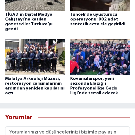
TİGAD’ın Dijital Medya
Tunceli’de uyuşturucu
Çalıştayı’na katılan
operasyonu: 982 adet
gazeteciler Tuzluca’yı
sentetik ecza ele geçirildi
gezdi
Malatya Arkeoloji Müzesi,
Kovancılarspor, yeni
restorasyon çalışmalarının
sezonda Elazığ’ı
ardından yeniden kapılarını
Profesyonelliğe Geçiş
açtı
Ligi’nde temsil edecek
Yorumlar