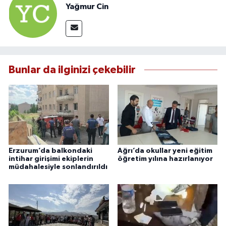
Yağmur Cin
Bunlar da ilginizi çekebilir
Erzurum’da balkondaki
Ağrı’da okullar yeni eğitim
intihar girişimi ekiplerin
öğretim yılına hazırlanıyor
müdahalesiyle sonlandırıldı