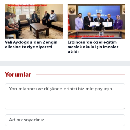
Vali Aydoğdu'dan Zengin
Erzincan'da özel eğitim
ailesine taziye ziyareti
meslek okulu için imzalar
atıldı
Yorumlar