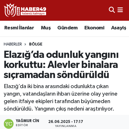
Resmi İlanlar
Uşak Nöbetçi Eczaneler
Resmi İlanlar
Muş
Gündem
Ekonomi
Asayiş
Asayiş
Uşak Hava Durumu
HABERLER
BÖLGE
Bölge
Uşak Namaz Vakitleri
Elazığ’da odunluk yangını
korkuttu: Alevler binalara
Eğitim
Uşak Trafik Yoğunluk Haritası
sıçramadan söndürüldü
Ekonomi
TFF 2.Lig Kırmızı Grup Puan Durumu ve Fikstür
Elazığ’da iki bina arasındaki odunlukta çıkan
yangın, vatandaşların ihbarı üzerine olay yerine
Sağlık
Tüm Manşetler
gelen itfaiye ekipleri tarafından büyümeden
söndürüldü. Yangının çıkış nedeni araştırılıyor.
Gündem
Son Dakika Haberleri
YAĞMUR CIN
26.06.2025 - 17:17
Spor
Haber Arşivi
EDITÖR
YAYINLANMA