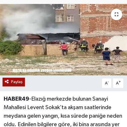
Siyaset
Teknoloji
Kültür Sanat
Muş
Hasköy
Paylaş
Korkut
-
+
A
A
Bulanık
HABER49
-Elazığ merkezde bulunan Sanayi
Mahallesi Levent Sokak’ta akşam saatlerinde
Malazgirt
meydana gelen yangın, kısa sürede paniğe neden
oldu. Edinilen bilgilere göre, iki bina arasında yer
Varto