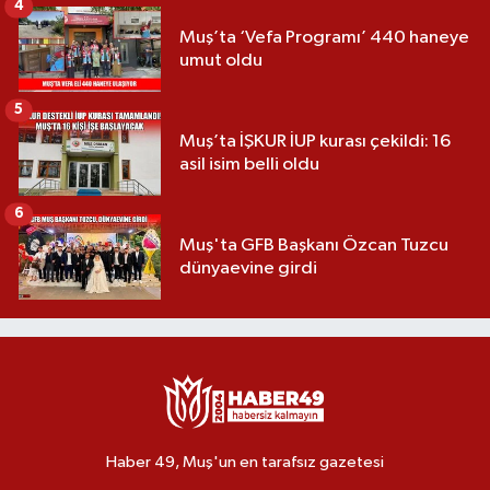
4
Muş’ta ‘Vefa Programı’ 440 haneye
umut oldu
5
Muş’ta İŞKUR İUP kurası çekildi: 16
asil isim belli oldu
6
Muş'ta GFB Başkanı Özcan Tuzcu
dünyaevine girdi
Haber 49, Muş'un en tarafsız gazetesi