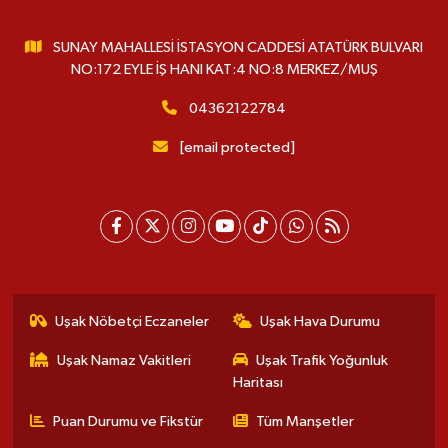
SUNAY MAHALLESİ İSTASYON CADDESİ ATATÜRK BULVARI
NO:172 EYLE İŞ HANI KAT:4 NO:8 MERKEZ/MUŞ
04362122784
[email protected]
Uşak Nöbetçi Eczaneler
Uşak Hava Durumu
Uşak Namaz Vakitleri
Uşak Trafik Yoğunluk
Haritası
Puan Durumu ve Fikstür
Tüm Manşetler