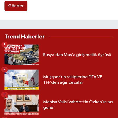
Gönder
Trend Haberler
1
Rusya’dan Muş’a girişimcilik öyküsü
2
Muşspor’un rakiplerine FIFA VE
TFF’den ağır cezalar
3
Manisa Valisi Vahdettin Özkan’ın acı
günü