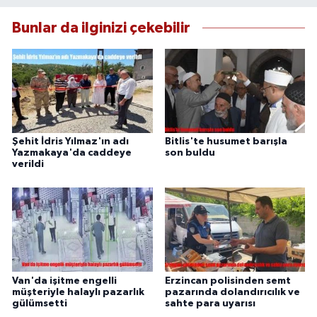
Bunlar da ilginizi çekebilir
Şehit İdris Yılmaz'ın adı
Bitlis'te husumet barışla
Yazmakaya'da caddeye
son buldu
verildi
Van'da işitme engelli
Erzincan polisinden semt
müşteriyle halaylı pazarlık
pazarında dolandırıcılık ve
gülümsetti
sahte para uyarısı