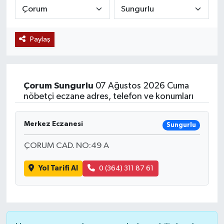
Siyaset
Paylaş
Teknoloji
Kültür Sanat
Çorum
Sungurlu
07 Ağustos 2026 Cuma
Muş
nöbetçi eczane adres, telefon ve konumları
Hasköy
Merkez Eczanesi
Sungurlu
Korkut
ÇORUM CAD. NO:49 A
Yol Tarifi Al
0 (364) 311 87 61
Bulanık
Malazgirt
Varto