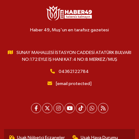
Haber 49, Muş'un en tarafsız gazetesi
SUNAY MAHALLESİ İSTASYON CADDESİ ATATÜRK BULVARI
NO:172 EYLE İŞ HANI KAT:4 NO:8 MERKEZ/MUŞ
04362122784
[email protected]
Uşak Nöbetçi Eczaneler
Uşak Hava Durumu