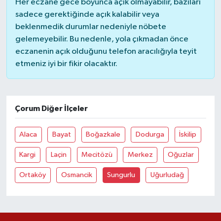
Her eczane gece boyunca açık olmayabilir, bazıları
sadece gerektiğinde açık kalabilir veya
beklenmedik durumlar nedeniyle nöbete
gelemeyebilir. Bu nedenle, yola çıkmadan önce
eczanenin açık olduğunu telefon aracılığıyla teyit
etmeniz iyi bir fikir olacaktır.
Çorum Diğer İlçeler
Alaca
Bayat
Boğazkale
Dodurga
İskilip
Kargi
Laçin
Mecitözü
Merkez
Oğuzlar
Ortaköy
Osmancik
Sungurlu
Uğurludağ