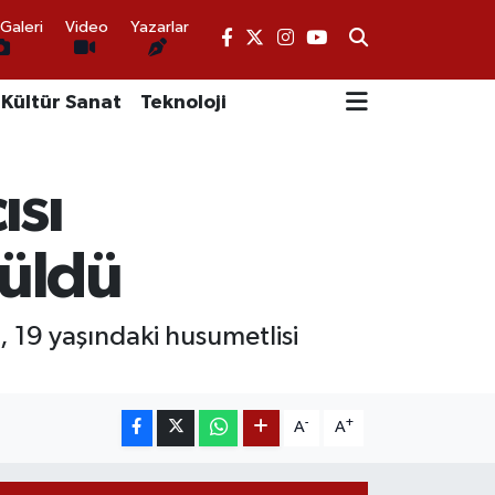
Galeri
Video
Yazarlar
Kültür Sanat
Teknoloji
ısı
rüldü
 19 yaşındaki husumetlisi
-
+
A
A