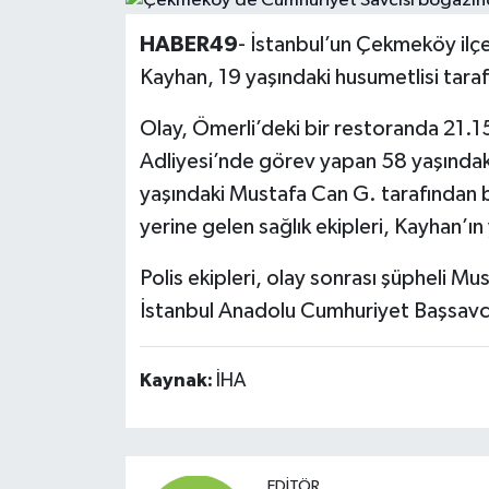
Siyaset
HABER49
- İstanbul’un Çekmeköy ilç
Kayhan, 19 yaşındaki husumetlisi taraf
Teknoloji
Olay, Ömerli’deki bir restoranda 21.1
Kültür Sanat
Adliyesi’nde görev yapan 58 yaşındak
yaşındaki Mustafa Can G. tarafından b
Muş
yerine gelen sağlık ekipleri, Kayhan’ın y
Hasköy
Polis ekipleri, olay sonrası şüpheli Mu
İstanbul Anadolu Cumhuriyet Başsavcıl
Korkut
Bulanık
Kaynak:
İHA
Malazgirt
Varto
EDITÖR