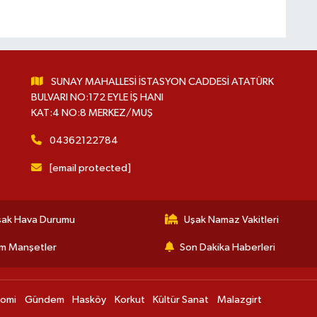
SUNAY MAHALLESİ İSTASYON CADDESİ ATATÜRK
BULVARI NO:172 EYLE İŞ HANI
KAT:4 NO:8 MERKEZ/MUŞ
04362122784
[email protected]
şak Hava Durumu
Uşak Namaz Vakitleri
m Manşetler
Son Dakika Haberleri
nomi
Gündem
Hasköy
Korkut
Kültür Sanat
Malazgirt