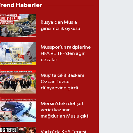
Trend Haberler
Rusya’dan Muş’a
girişimcilik öyküsü
Muşspor’un rakiplerine
FIFA VE TFF’den ağır
cezalar
Muş'ta GFB Başkanı
Özcan Tuzcu
dünyaevine girdi
Mersin’deki dehşet
verici kazanın
mağdurları Muşlu çıktı
Varto'da Koğ Tepesi