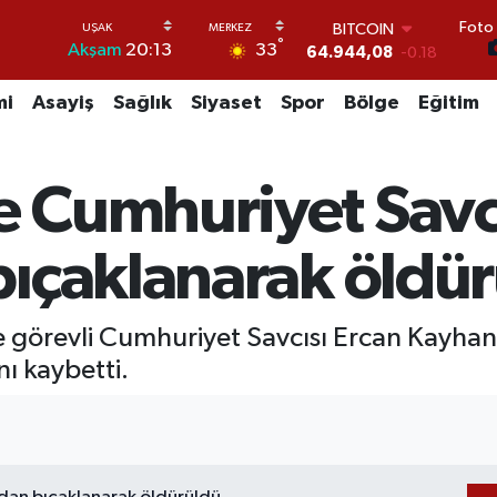
Foto 
BITCOIN
°
33
Akşam
20:13
64.944,08
-0.18
DOLAR
47,7436
0.18
mi
Asayiş
Sağlık
Siyaset
Spor
Bölge
Eğitim
EURO
55,2510
0.32
STERLİN
 Cumhuriyet Savc
64,4811
0.38
GRAM ALTIN
6660.55
0.03
ıçaklanarak öldü
BİST100
13.779
-14
 görevli Cumhuriyet Savcısı Ercan Kayhan,
ı kaybetti.