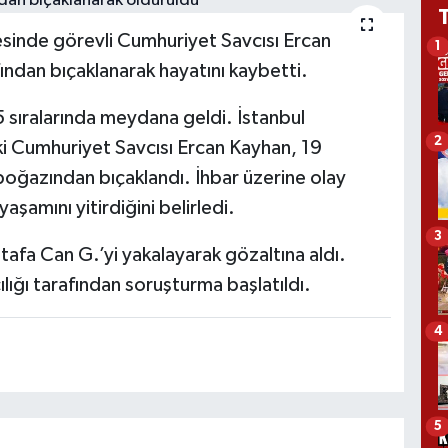
esinde görevli Cumhuriyet Savcısı Ercan
1
ından bıçaklanarak hayatını kaybetti.
5 sıralarında meydana geldi. İstanbul
2
i Cumhuriyet Savcısı Ercan Kayhan, 19
oğazından bıçaklandı. İhbar üzerine olay
aşamını yitirdiğini belirledi.
3
stafa Can G.’yi yakalayarak gözaltına aldı.
ığı tarafından soruşturma başlatıldı.
4
5