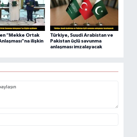
den "Mekke Ortak
Türkiye, Suudi Arabistan ve
nlaşması"na ilişkin
Pakistan üçlü savunma
anlaşması imzalayacak