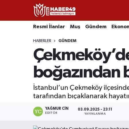
Resmi İlanlar
Uşak Nöbetçi Eczaneler
Resmi İlanlar
Muş
Gündem
Ekono
Asayiş
Uşak Hava Durumu
HABERLER
GÜNDEM
Çekmeköy’de
Bölge
Uşak Namaz Vakitleri
Eğitim
Uşak Trafik Yoğunluk Haritası
boğazından b
Ekonomi
TFF 2.Lig Kırmızı Grup Puan Durumu ve Fikstür
İstanbul’un Çekmeköy ilçesinde
tarafından bıçaklanarak hayatın
Sağlık
Tüm Manşetler
YAĞMUR CIN
Gündem
Son Dakika Haberleri
03.09.2025 - 23:11
EDITÖR
YAYINLANMA
Spor
Haber Arşivi