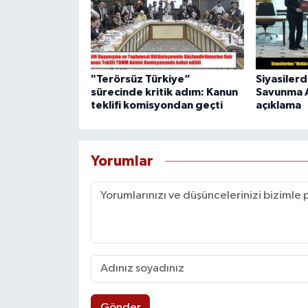
"Terörsüz Türkiye”
Siyasiler
sürecinde kritik adım: Kanun
Savunma A
teklifi komisyondan geçti
açıklama
Yorumlar
Gönder