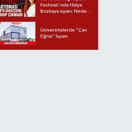
Festivali'nde Hülya
Bozkaya isyanı: Neden
davet edilmedi?
Üniversitelerde "Çan
Eğrisi" İsyanı