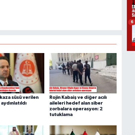
6
 kaza süsü verilen
Rojin Kabaiş ve diğer acılı
 aydınlatıldı
aileleri hedef alan siber
zorbalara operasyon: 2
tutuklama