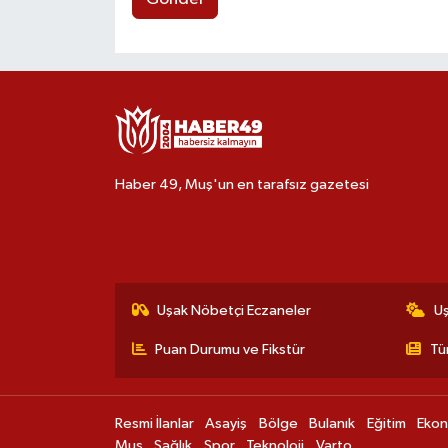
Haber 49, Muş'un en tarafsız gazetesi
Uşak Nöbetçi Eczaneler
U
Puan Durumu ve Fikstür
Tü
Resmi İlanlar
Asayiş
Bölge
Bulanık
Eğitim
Eko
Muş
Sağlık
Spor
Teknoloji
Varto