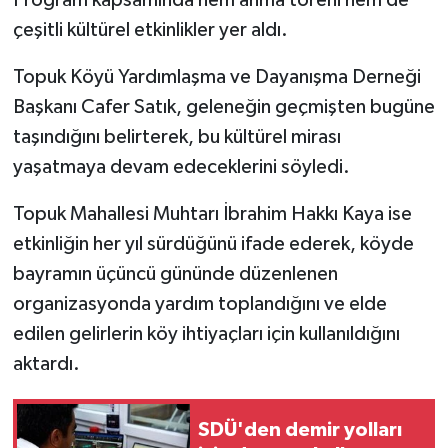
Program kapsamında hem anma töreni hem de
çeşitli kültürel etkinlikler yer aldı.
Topuk Köyü Yardımlaşma ve Dayanışma Derneği
Başkanı Cafer Satık, geleneğin geçmişten bugüne
taşındığını belirterek, bu kültürel mirası
yaşatmaya devam edeceklerini söyledi.
Topuk Mahallesi Muhtarı İbrahim Hakkı Kaya ise
etkinliğin her yıl sürdüğünü ifade ederek, köyde
bayramın üçüncü gününde düzenlenen
organizasyonda yardım toplandığını ve elde
edilen gelirlerin köy ihtiyaçları için kullanıldığını
aktardı.
SDÜ'den demir yolları