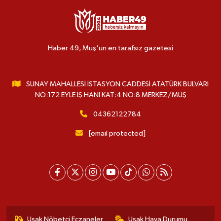
Haber 49, Muş'un en tarafsız gazetesi
SUNAY MAHALLESİ İSTASYON CADDESİ ATATÜRK BULVARI
NO:172 EYLE İŞ HANI KAT:4 NO:8 MERKEZ/MUŞ
04362122784
[email protected]
Uşak Nöbetçi Eczaneler
Uşak Hava Durumu