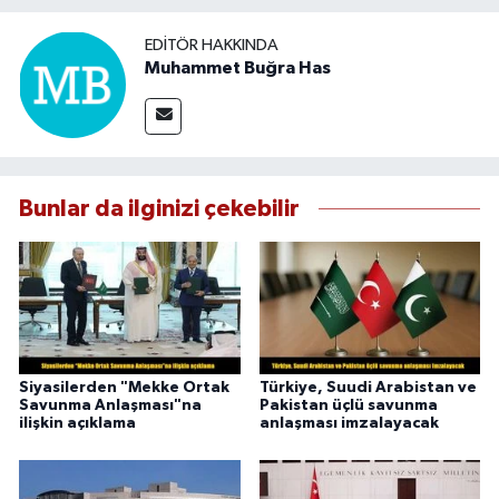
EDITÖR HAKKINDA
Muhammet Buğra Has
Bunlar da ilginizi çekebilir
Siyasilerden "Mekke Ortak
Türkiye, Suudi Arabistan ve
Savunma Anlaşması"na
Pakistan üçlü savunma
ilişkin açıklama
anlaşması imzalayacak