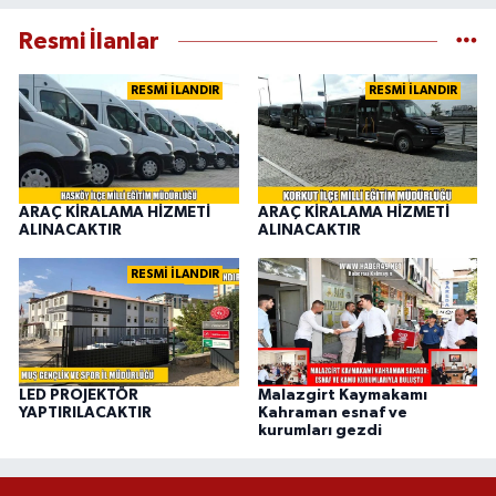
Resmi İlanlar
RESMİ İLANDIR
RESMİ İLANDIR
ARAÇ KİRALAMA HİZMETİ
ARAÇ KİRALAMA HİZMETİ
ALINACAKTIR
ALINACAKTIR
RESMİ İLANDIR
LED PROJEKTÖR
Malazgirt Kaymakamı
YAPTIRILACAKTIR
Kahraman esnaf ve
kurumları gezdi