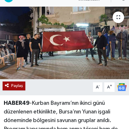
Siyaset
Teknoloji
Kültür Sanat
Muş
Hasköy
Korkut
Paylaş
-
+
A
A
Bulanık
HABER49
-Kurban Bayramı’nın ikinci günü
düzenlenen etkinlikte, Bursa’nın Yunan işgali
Malazgirt
döneminde bölgesini savunan gruplar anıldı.
Varto