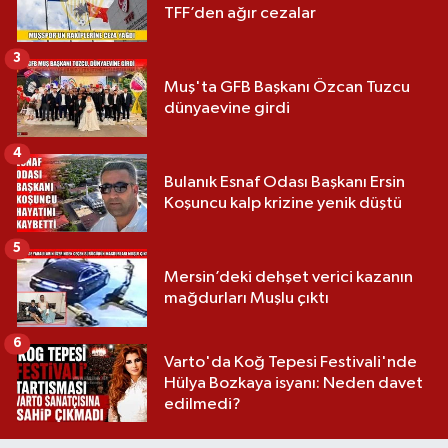
TFF’den ağır cezalar
3
Muş'ta GFB Başkanı Özcan Tuzcu
dünyaevine girdi
4
Bulanık Esnaf Odası Başkanı Ersin
Koşuncu kalp krizine yenik düştü
5
Mersin’deki dehşet verici kazanın
mağdurları Muşlu çıktı
6
Varto'da Koğ Tepesi Festivali'nde
Hülya Bozkaya isyanı: Neden davet
edilmedi?