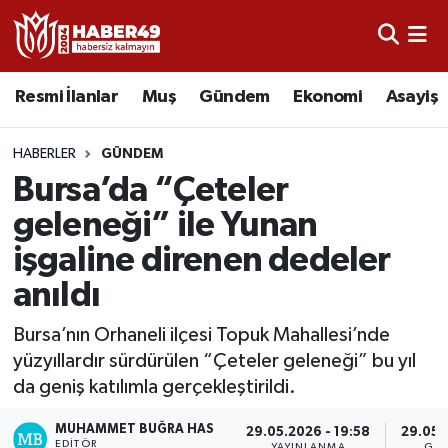
Resmi İlanlar
Uşak Nöbetçi Eczaneler
Resmi İlanlar
Muş
Gündem
Ekonomi
Asayiş
Asayiş
Uşak Hava Durumu
HABERLER
GÜNDEM
Bölge
Uşak Namaz Vakitleri
Bursa’da “Çeteler
geleneği” ile Yunan
Eğitim
Uşak Trafik Yoğunluk Haritası
işgaline direnen dedeler
Ekonomi
TFF 2.Lig Kırmızı Grup Puan Durumu ve Fikstür
anıldı
Sağlık
Tüm Manşetler
Bursa’nın Orhaneli ilçesi Topuk Mahallesi’nde
yüzyıllardır sürdürülen “Çeteler geleneği” bu yıl
Gündem
Son Dakika Haberleri
da geniş katılımla gerçekleştirildi.
MUHAMMET BUĞRA HAS
Spor
Haber Arşivi
29.05.2026 - 19:58
29.05.
EDITÖR
YAYINLANMA
GÜ