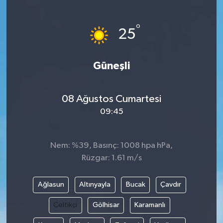
Siyaset
°
25
Teknoloji
Güneşli
Kültür Sanat
Muş
08 Ağustos Cumartesi
09:45
Hasköy
Korkut
Nem: %39, Basınç: 1008 hpa hPa,
Rüzgar: 1.61 m/s
Bulanık
Ağlasun
Altınyayla
Bucak
Çavdır
Malazgirt
Çeltikçi
Gölhisar
Karamanlı
Varto