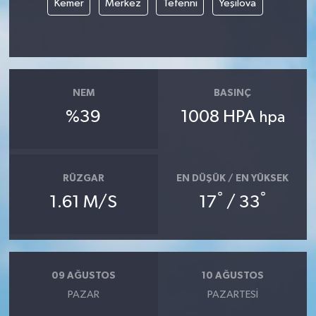
Kemer
Merkez
Tefenni
Yeşilova
NEM
BASINÇ
%39
1008 HPA
hpa
RÜZGAR
EN DÜŞÜK / EN YÜKSEK
°
°
1.61 M/S
17
/ 33
09 AĞUSTOS
10 AĞUSTOS
PAZAR
PAZARTESI