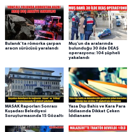
Bulanık’ta römorka çarpan
Muş’un da aralarında
aracın sürücüsü yaralandı
bulunduğu 30 ilde DEAŞ
operasyonu: 104 şüpheli
yakalandı
MASAK Raporları Sonrası
Yasa Dışı Bahis ve Kara Para
Kuşadası Belediyesi
İddiasında Dikkat Çeken
Soruşturmasında 15 Gözaltı
İddianame