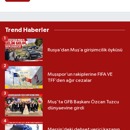
Trend Haberler
1
Rusya’dan Muş’a girişimcilik öyküsü
2
Muşspor’un rakiplerine FIFA VE
TFF’den ağır cezalar
3
Muş'ta GFB Başkanı Özcan Tuzcu
dünyaevine girdi
4
Mersin’deki dehşet verici kazanın