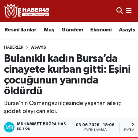
Resmi İlanlar
Uşak Nöbetçi Eczaneler
Resmi İlanlar
Muş
Gündem
Ekonomi
Asayiş
Asayiş
Uşak Hava Durumu
HABERLER
ASAYIŞ
Bölge
Uşak Namaz Vakitleri
Bulanıklı kadın Bursa’da
cinayete kurban gitti: Eşini
Eğitim
Uşak Trafik Yoğunluk Haritası
çocuğunun yanında
Ekonomi
TFF 2.Lig Kırmızı Grup Puan Durumu ve Fikstür
öldürdü
Sağlık
Tüm Manşetler
Bursa’nın Osmangazi ilçesinde yaşanan aile içi
şiddet olayı can aldı.
Gündem
Son Dakika Haberleri
MUHAMMET BUĞRA HAS
03.06.2026 - 18:06
2
EDITÖR
YAYINLANMA
PAYLAŞ
Spor
Haber Arşivi