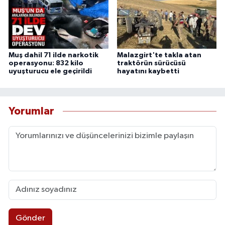
Muş dahil 71 ilde narkotik
Malazgirt'te takla atan
operasyonu: 832 kilo
traktörün sürücüsü
uyuşturucu ele geçirildi
hayatını kaybetti
Yorumlar
Gönder