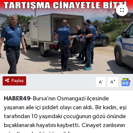
Siyaset
Teknoloji
Kültür Sanat
Muş
Hasköy
Paylaş
-
+
A
A
Korkut
HABER49
-Bursa’nın Osmangazi ilçesinde
Bulanık
yaşanan aile içi şiddet olayı can aldı. Bir kadın, eşi
tarafından 10 yaşındaki çocuğunun gözü önünde
Malazgirt
bıçaklanarak hayatını kaybetti. Cinayet zanlısının
Varto