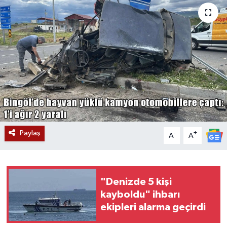
Siyaset
Teknoloji
Kültür Sanat
Muş
Hasköy
Paylaş
-
+
A
A
Korkut
Bulanık
"Denizde 5 kişi
kayboldu" ihbarı
Malazgirt
ekipleri alarma geçirdi
Varto