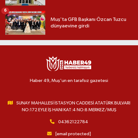
6
Muş'ta GFB Başkanı Özcan Tuzcu
dünyaevine girdi
Haber 49, Muş'un en tarafsız gazetesi
SUNAY MAHALLESİ İSTASYON CADDESİ ATATÜRK BULVARI
NO:172 EYLE İŞ HANI KAT:4 NO:8 MERKEZ/MUŞ
04362122784
[email protected]