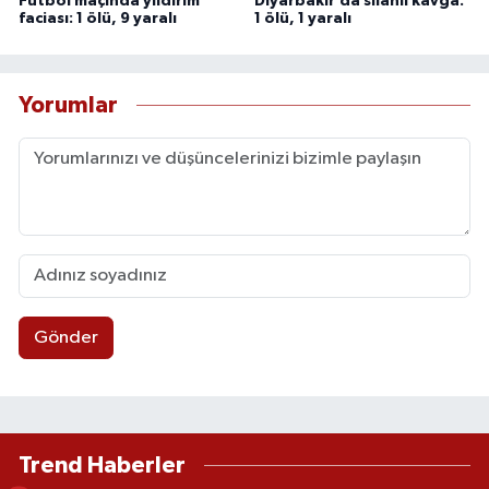
Futbol maçında yıldırım
Diyarbakır’da silahlı kavga:
faciası: 1 ölü, 9 yaralı
1 ölü, 1 yaralı
Yorumlar
Gönder
Trend Haberler