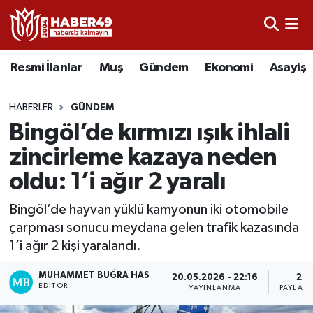
Resmi İlanlar
Uşak Nöbetçi Eczaneler
Resmi İlanlar
Muş
Gündem
Ekonomi
Asayiş
Asayiş
Uşak Hava Durumu
HABERLER
GÜNDEM
Bölge
Uşak Namaz Vakitleri
Bingöl’de kırmızı ışık ihlali
zincirleme kazaya neden
Eğitim
Uşak Trafik Yoğunluk Haritası
oldu: 1’i ağır 2 yaralı
Ekonomi
TFF 2.Lig Kırmızı Grup Puan Durumu ve Fikstür
Bingöl’de hayvan yüklü kamyonun iki otomobile
çarpması sonucu meydana gelen trafik kazasında
Sağlık
Tüm Manşetler
1’i ağır 2 kişi yaralandı.
Gündem
Son Dakika Haberleri
MUHAMMET BUĞRA HAS
20.05.2026 - 22:16
2
EDITÖR
YAYINLANMA
PAYLAŞI
Spor
Haber Arşivi