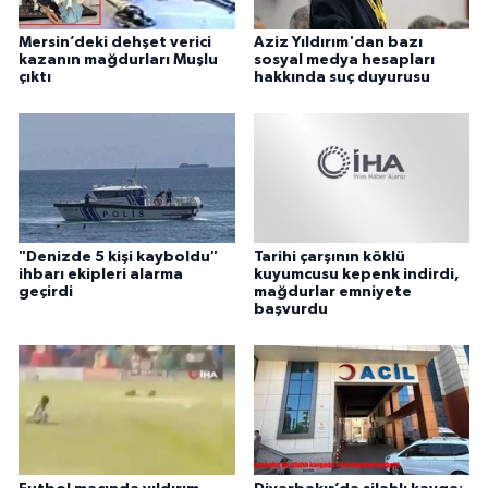
Mersin’deki dehşet verici
Aziz Yıldırım'dan bazı
kazanın mağdurları Muşlu
sosyal medya hesapları
çıktı
hakkında suç duyurusu
"Denizde 5 kişi kayboldu"
Tarihi çarşının köklü
ihbarı ekipleri alarma
kuyumcusu kepenk indirdi,
geçirdi
mağdurlar emniyete
başvurdu