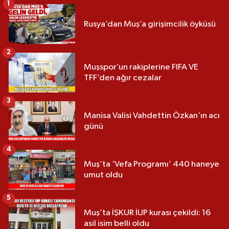
1
Rusya’dan Muş’a girişimcilik öyküsü
2
Muşspor’un rakiplerine FIFA VE
TFF’den ağır cezalar
3
Manisa Valisi Vahdettin Özkan’ın acı
günü
4
Muş’ta ‘Vefa Programı’ 440 haneye
umut oldu
5
Muş’ta İŞKUR İUP kurası çekildi: 16
asil isim belli oldu