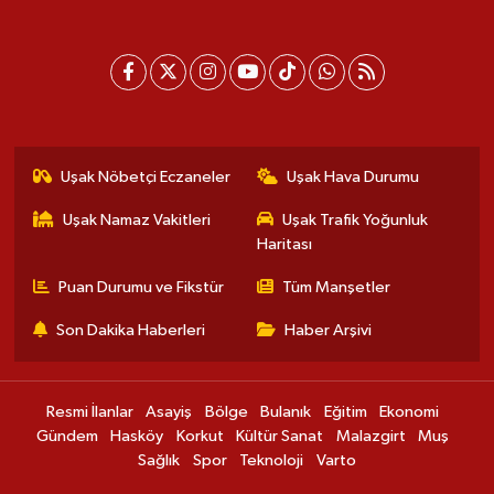
Uşak Nöbetçi Eczaneler
Uşak Hava Durumu
Uşak Namaz Vakitleri
Uşak Trafik Yoğunluk
Haritası
Puan Durumu ve Fikstür
Tüm Manşetler
Son Dakika Haberleri
Haber Arşivi
Resmi İlanlar
Asayiş
Bölge
Bulanık
Eğitim
Ekonomi
Gündem
Hasköy
Korkut
Kültür Sanat
Malazgirt
Muş
Sağlık
Spor
Teknoloji
Varto