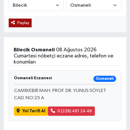
Siyaset
Paylaş
Teknoloji
Kültür Sanat
Bilecik
Osmaneli
08 Ağustos 2026
Muş
Cumartesi nöbetçi eczane adres, telefon ve
konumları
Hasköy
Osmaneli Eczanesi
Osmaneli
Korkut
CAMİKEBİR MAH. PROF. DR. YUNUS SÖYLET
CAD. NO:25 A
Bulanık
Yol Tarifi Al
0 (228) 461 24 48
Malazgirt
Varto