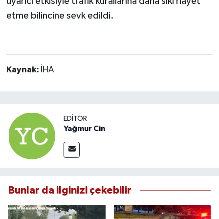
uyarıcı etkisiyle trafik kurallarına daha sıkı riayet
etme bilincine sevk edildi.
Kaynak:
İHA
EDITÖR
Yağmur Cin
Bunlar da ilginizi çekebilir