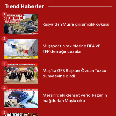
Trend Haberler
1
Rusya’dan Muş’a girişimcilik öyküsü
2
Muşspor’un rakiplerine FIFA VE
TFF’den ağır cezalar
3
Muş'ta GFB Başkanı Özcan Tuzcu
dünyaevine girdi
4
Mersin’deki dehşet verici kazanın
mağdurları Muşlu çıktı
5