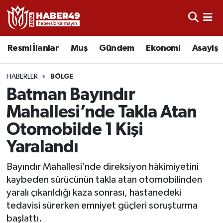
Resmi İlanlar
Uşak Nöbetçi Eczaneler
Resmi İlanlar
Muş
Gündem
Ekonomi
Asayiş
Asayiş
Uşak Hava Durumu
HABERLER
BÖLGE
Bölge
Uşak Namaz Vakitleri
Batman Bayındır
Mahallesi’nde Takla Atan
Eğitim
Uşak Trafik Yoğunluk Haritası
Otomobilde 1 Kişi
Ekonomi
TFF 2.Lig Kırmızı Grup Puan Durumu ve Fikstür
Yaralandı
Sağlık
Tüm Manşetler
Bayındır Mahallesi’nde direksiyon hâkimiyetini
kaybeden sürücünün takla atan otomobilinden
Gündem
Son Dakika Haberleri
yaralı çıkarıldığı kaza sonrası, hastanedeki
tedavisi sürerken emniyet güçleri soruşturma
Spor
Haber Arşivi
başlattı.