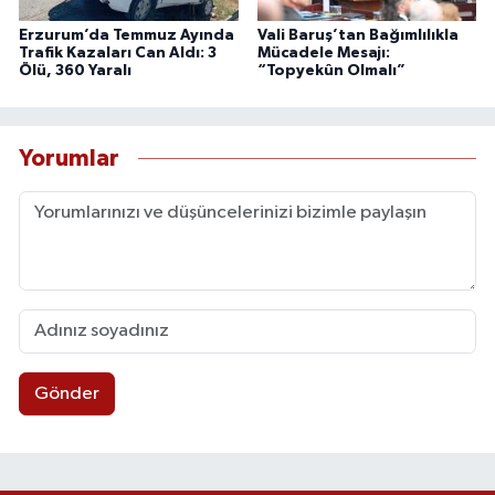
Erzurum’da Temmuz Ayında
Vali Baruş’tan Bağımlılıkla
Trafik Kazaları Can Aldı: 3
Mücadele Mesajı:
Ölü, 360 Yaralı
“Topyekûn Olmalı”
Yorumlar
Gönder