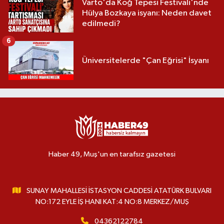
Varto'da Koğ Tepesi Festivali'nde
Hülya Bozkaya isyanı: Neden davet
edilmedi?
6
Üniversitelerde "Çan Eğrisi" İsyanı
Haber 49, Muş'un en tarafsız gazetesi
SUNAY MAHALLESİ İSTASYON CADDESİ ATATÜRK BULVARI
NO:172 EYLE İŞ HANI KAT:4 NO:8 MERKEZ/MUŞ
04362122784