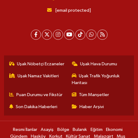
[email protected]
Uşak Nöbetçi Eczaneler
Uşak Hava Durumu
Uşak Namaz Vakitleri
Uşak Trafik Yoğunluk
Haritası
Puan Durumu ve Fikstür
Tüm Manşetler
Son Dakika Haberleri
Haber Arşivi
Resmi İlanlar
Asayiş
Bölge
Bulanık
Eğitim
Ekonomi
Gündem
Hasköy
Korkut
Kültür Sanat
Malazgirt
Muş