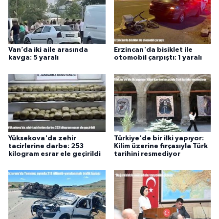
Van’da iki aile arasında
Erzincan'da bisiklet ile
kavga: 5 yaralı
otomobil çarpıştı: 1 yaralı
Yüksekova'da zehir
Türkiye'de bir ilki yapıyor:
tacirlerine darbe: 253
Kilim üzerine fırçasıyla Türk
kilogram esrar ele geçirildi
tarihini resmediyor