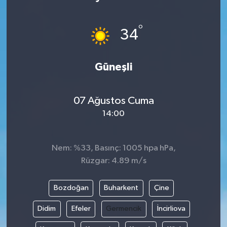
Siyaset
°
34
Teknoloji
Güneşli
Kültür Sanat
Muş
07 Ağustos Cuma
14:00
Hasköy
Korkut
Nem: %33, Basınç: 1005 hpa hPa,
Rüzgar: 4.89 m/s
Bulanık
Bozdoğan
Buharkent
Çine
Malazgirt
Didim
Efeler
Germencik
İncirliova
Varto