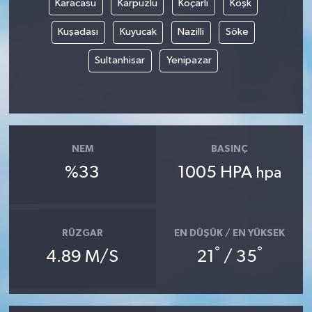
Karacasu
Karpuzlu
Koçarlı
Köşk
Kuşadası
Kuyucak
Nazilli
Söke
Sultanhisar
Yenipazar
NEM
BASINÇ
%33
1005 HPA
hpa
RÜZGAR
EN DÜŞÜK / EN YÜKSEK
°
°
4.89 M/S
21
/ 35