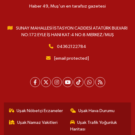
Haber 49, Muş'un en tarafsız gazetesi
SUNAY MAHALLESİ İSTASYON CADDESİ ATATÜRK BULVARI
NO:172 EYLE İŞ HANI KAT:4 NO:8 MERKEZ/MUŞ
04362122784
[email protected]
Uşak Nöbetçi Eczaneler
Uşak Hava Durumu
Uşak Namaz Vakitleri
Uşak Trafik Yoğunluk
Haritası