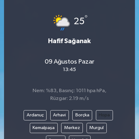
Siyaset
°
25
Teknoloji
Hafif Sağanak
Kültür Sanat
Muş
09 Ağustos Pazar
13:45
Hasköy
Korkut
Nem: %83, Basınç: 1011 hpa hPa,
Rüzgar: 2.19 m/s
Bulanık
Ardanuç
Arhavi
Borçka
Hopa
Malazgirt
Kemalpaşa
Merkez
Murgul
Varto