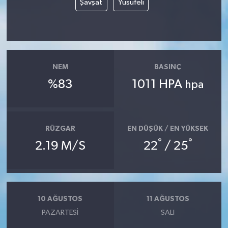
Şavşat
Yusufeli
NEM
BASINÇ
%83
1011 HPA
hpa
RÜZGAR
EN DÜŞÜK / EN YÜKSEK
°
°
2.19 M/S
22
/ 25
10 AĞUSTOS
11 AĞUSTOS
PAZARTESI
SALI