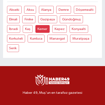
Akseki
Aksu
Alanya
Demre
Döşemealti
Elmali
Finike
Gazipaşa
Gündoğmuş
İbradi
Kaş
Kemer
Kepez
Konyaalti
Korkuteli
Kumluca
Manavgat
Muratpaşa
Serik
Haber 49, Muş'un en tarafsız gazetesi