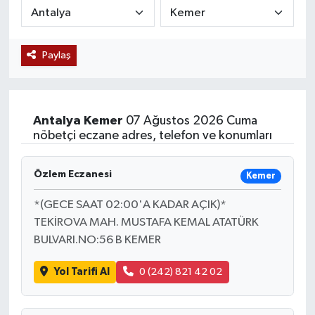
Siyaset
Paylaş
Teknoloji
Kültür Sanat
Antalya
Kemer
07 Ağustos 2026 Cuma
Muş
nöbetçi eczane adres, telefon ve konumları
Hasköy
Özlem Eczanesi
Kemer
Korkut
*(GECE SAAT 02:00'A KADAR AÇIK)*
TEKİROVA MAH. MUSTAFA KEMAL ATATÜRK
BULVARI.NO:56 B KEMER
Bulanık
Yol Tarifi Al
0 (242) 821 42 02
Malazgirt
Varto