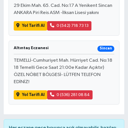
29 Ekim Mah. 65. Cad. No:17 A Yenikent Sincan
ANKARA Piri Reis ASM -İlksan Lisesi yakını
Yol Tarifi Al
0 (542) 718 73 13
Altıntaş Eczanesi
Sincan
TEMELLİ-Cumhuriyet Mah. Hürriyet Cad. No:18
18 Temelli Gece Saat 21:00e Kadar Açıktır)
ÖZEL NÖBET BÖLGESİ- LÜTFEN TELEFON
EDİNİZ!
Yol Tarifi Al
0 (536) 281 08 84
Her eczane gece boyunca açık olmayabilir, bazıları