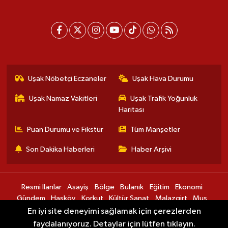
Uşak Nöbetçi Eczaneler
Uşak Hava Durumu
Uşak Namaz Vakitleri
Uşak Trafik Yoğunluk
Haritası
Puan Durumu ve Fikstür
Tüm Manşetler
Son Dakika Haberleri
Haber Arşivi
Resmi İlanlar
Asayiş
Bölge
Bulanık
Eğitim
Ekonomi
Gündem
Hasköy
Korkut
Kültür Sanat
Malazgirt
Muş
Sağlık
Spor
Teknoloji
Varto
En iyi site deneyimi sağlamak için çerezlerden
faydalanıyoruz. Detaylar için lütfen tıklayın.