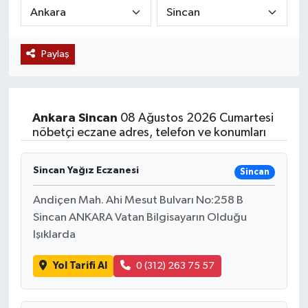
Siyaset
Paylaş
Teknoloji
Kültür Sanat
Ankara
Sincan
08 Ağustos 2026 Cumartesi
Muş
nöbetçi eczane adres, telefon ve konumları
Hasköy
Sincan Yağız Eczanesi
Sincan
Korkut
Andiçen Mah. Ahi Mesut Bulvarı No:258 B
Sincan ANKARA Vatan Bilgisayarın Olduğu
Işıklarda
Bulanık
Yol Tarifi Al
0 (312) 263 75 57
Malazgirt
Varto