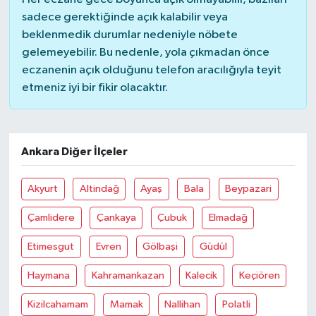
sadece gerektiğinde açık kalabilir veya
beklenmedik durumlar nedeniyle nöbete
gelemeyebilir. Bu nedenle, yola çıkmadan önce
eczanenin açık olduğunu telefon aracılığıyla teyit
etmeniz iyi bir fikir olacaktır.
Ankara Diğer İlçeler
Akyurt
Altindağ
Ayaş
Bala
Beypazari
Çamlidere
Çankaya
Çubuk
Elmadağ
Etimesgut
Evren
Gölbaşi
Güdül
Haymana
Kahramankazan
Kalecik
Keçiören
Kizilcahamam
Mamak
Nallihan
Polatli