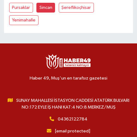
Pursaklar
Sincan
Şereflikoçhisar
Yenimahalle
Haber 49, Muş'un en tarafsız gazetesi
SUNAY MAHALLESİ İSTASYON CADDESİ ATATÜRK BULVARI
NO:172 EYLE İŞ HANI KAT:4 NO:8 MERKEZ/MUŞ
04362122784
[email protected]