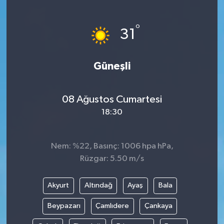
Siyaset
°
31
Teknoloji
Güneşli
Kültür Sanat
Muş
08 Ağustos Cumartesi
18:30
Hasköy
Korkut
Nem: %22, Basınç: 1006 hpa hPa,
Rüzgar: 5.50 m/s
Bulanık
Akyurt
Altındağ
Ayaş
Bala
Malazgirt
Beypazarı
Çamlıdere
Çankaya
Varto