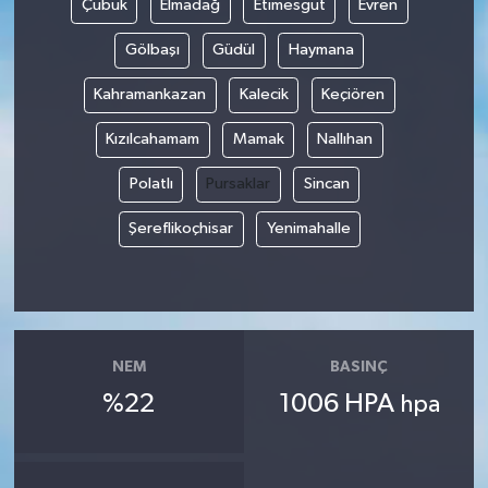
Çubuk
Elmadağ
Etimesgut
Evren
Gölbaşı
Güdül
Haymana
Kahramankazan
Kalecik
Keçiören
Kızılcahamam
Mamak
Nallıhan
Polatlı
Pursaklar
Sincan
Şereflikoçhisar
Yenimahalle
NEM
BASINÇ
%22
1006 HPA
hpa