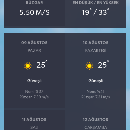
RÜZGAR
EN DÜŞÜK / EN YÜKSEK
°
°
5.50 M/S
19
/ 33
09 AĞUSTOS
10 AĞUSTOS
PAZAR
PAZARTESI
°
°
25
25
Güneşli
Güneşli
Nem: %37
Nem: %41
Rüzgar: 7.39 m/s
Rüzgar: 7.31 m/s
11 AĞUSTOS
12 AĞUSTOS
SALI
ÇARŞAMBA