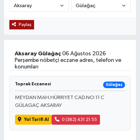
Siyaset
Paylaş
Teknoloji
Kültür Sanat
Aksaray
Gülağaç
06 Ağustos 2026
Muş
Perşembe nöbetçi eczane adres, telefon ve
konumları
Hasköy
Toprak Eczanesi
Gülağaç
Korkut
MEYDAN MAH.HÜRRIYET CAD.NO:11 C
GÜLAGAÇ AKSARAY
Bulanık
Yol Tarifi Al
0 (382) 431 21 55
Malazgirt
Varto