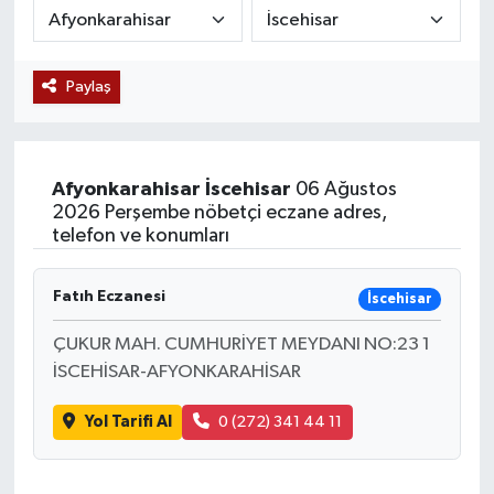
Siyaset
Paylaş
Teknoloji
Kültür Sanat
Afyonkarahisar
İscehisar
06 Ağustos
Muş
2026 Perşembe nöbetçi eczane adres,
telefon ve konumları
Hasköy
Fatıh Eczanesi
İscehisar
Korkut
ÇUKUR MAH. CUMHURİYET MEYDANI NO:23 1
İSCEHİSAR-AFYONKARAHİSAR
Bulanık
Yol Tarifi Al
0 (272) 341 44 11
Malazgirt
Varto