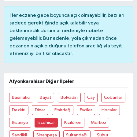
Her eczane gece boyunca açık olmayabilir, bazıları
sadece gerektiğinde açık kalabilir veya
beklenmedik durumlar nedeniyle nöbete
gelemeyebilir. Bu nedenle, yola çıkmadan önce
eczanenin açık olduğunu telefon aracılığıyla teyit
etmeniz iyi bir fikir olacaktır.
Afyonkarahisar Diğer İlçeler
Başmakçi
Bayat
Bolvadin
Çay
Çobanlar
Dazkiri
Dinar
Emirdağ
Evciler
Hocalar
İhsaniye
İscehisar
Kizilören
Merkez
Sandikli
Sinanpaşa
Sultandaği
Şuhut