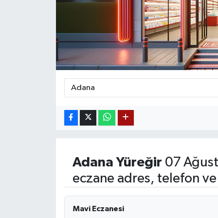
Siyaset
Teknoloji
Kültür Sanat
Muş
Hasköy
Korkut
Adana
Yüreğir
07 Ağust
Bulanık
eczane adres, telefon ve
Malazgirt
Mavi Eczanesi
Varto