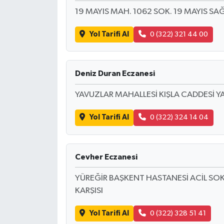
19 MAYIS MAH. 1062 SOK. 19 MAYIS SAĞ
Yol Tarifi Al
0 (322) 321 44 00
Deniz Duran Eczanesi
YAVUZLAR MAHALLESİ KIŞLA CADDESİ Y
Yol Tarifi Al
0 (322) 324 14 04
Cevher Eczanesi
YÜREĞİR BAŞKENT HASTANESİ ACİL SOK
KARŞISI
Yol Tarifi Al
0 (322) 328 51 41