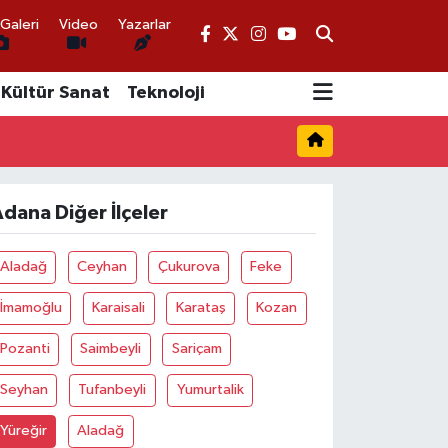
Galeri
Video
Yazarlar
Kültür Sanat
Teknoloji
dana Diğer İlçeler
Aladağ
Ceyhan
Çukurova
Feke
İmamoğlu
Karaisali
Karataş
Kozan
Pozanti
Saimbeyli
Sariçam
Seyhan
Tufanbeyli
Yumurtalik
Yüreğir
Aladağ