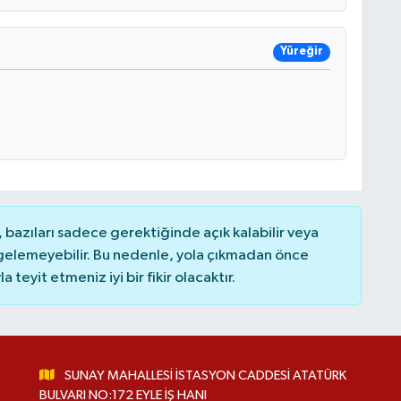
Yüreğir
bazıları sadece gerektiğinde açık kalabilir veya
elemeyebilir. Bu nedenle, yola çıkmadan önce
teyit etmeniz iyi bir fikir olacaktır.
SUNAY MAHALLESİ İSTASYON CADDESİ ATATÜRK
BULVARI NO:172 EYLE İŞ HANI