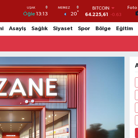
Foto 
BITCOIN
°
20
Öğle
13:13
64.225,61
-0.63
DOLAR
47,7143
0.16
mi
Asayiş
Sağlık
Siyaset
Spor
Bölge
Eğitim
EURO
55,0317
-0.02
STERLİN
64,2463
0.07
GRAM ALTIN
A
6510.40
0.45
BİST100
13.799
70