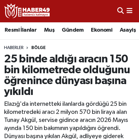
Resmi İlanlar
Uşak Nöbetçi Eczaneler
Resmi İlanlar
Muş
Gündem
Ekonomi
Asayiş
Asayiş
Uşak Hava Durumu
HABERLER
BÖLGE
Bölge
Uşak Namaz Vakitleri
25 binde aldığı aracın 150
bin kilometrede olduğunu
Eğitim
Uşak Trafik Yoğunluk Haritası
öğrenince dünyası başına
Ekonomi
TFF 2.Lig Kırmızı Grup Puan Durumu ve Fikstür
yıkıldı
Sağlık
Tüm Manşetler
Elazığ'da internetteki ilanlarda gördüğü 25 bin
kilometredeki aracı 2 milyon 570 bin liraya alan
Gündem
Son Dakika Haberleri
Tunay Akgül, servise gidince aracın 2026 Mayıs
ayında 150 bin bakımının yapıldığını öğrendi.
Spor
Haber Arşivi
Dünyası başına yıkılan Akgül, adliyeye giderek