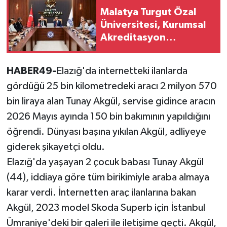
Malatya Turgut Özal
Üniversitesi, Kurumsal
Akreditasyon
Belgesi'ni aldı
HABER49-
Elazığ'da internetteki ilanlarda
gördüğü 25 bin kilometredeki aracı 2 milyon 570
bin liraya alan Tunay Akgül, servise gidince aracın
2026 Mayıs ayında 150 bin bakımının yapıldığını
öğrendi. Dünyası başına yıkılan Akgül, adliyeye
giderek şikayetçi oldu.
Elazığ'da yaşayan 2 çocuk babası Tunay Akgül
(44), iddiaya göre tüm birikimiyle araba almaya
karar verdi. İnternetten araç ilanlarına bakan
Akgül, 2023 model Skoda Superb için İstanbul
Ümraniye'deki bir galeri ile iletişime geçti. Akgül,