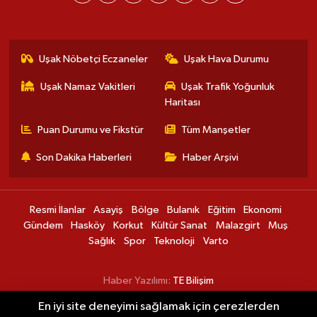
Uşak Nöbetçi Eczaneler
Uşak Hava Durumu
Uşak Namaz Vakitleri
Uşak Trafik Yoğunluk
Haritası
Puan Durumu ve Fikstür
Tüm Manşetler
Son Dakika Haberleri
Haber Arşivi
Resmi İlanlar
Asayiş
Bölge
Bulanık
Eğitim
Ekonomi
Gündem
Hasköy
Korkut
Kültür Sanat
Malazgirt
Muş
Sağlık
Spor
Teknoloji
Varto
Haber Yazılımı:
TE Bilişim
En iyi site deneyimi sağlamak için çerezlerden