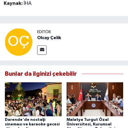
Kaynak:
İHA
EDITÖR
Olcay Çelik
Bunlar da ilginizi çekebilir
Darende'de nostalji
Malatya Turgut Özal
sineması ve karaoke gecesi
Üniversitesi, Kurumsal