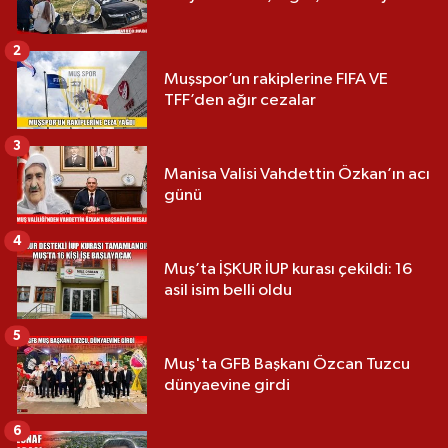
2
Muşspor’un rakiplerine FIFA VE
TFF’den ağır cezalar
3
Manisa Valisi Vahdettin Özkan’ın acı
günü
4
Muş’ta İŞKUR İUP kurası çekildi: 16
asil isim belli oldu
5
Muş'ta GFB Başkanı Özcan Tuzcu
dünyaevine girdi
6