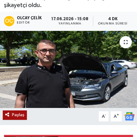
şikayetçi oldu.
Siyaset
OLCAY ÇELIK
17.06.2026 - 15:08
4 DK
EDITÖR
YAYINLANMA
OKUNMA SÜRESI
Teknoloji
Kültür Sanat
Muş
Hasköy
Korkut
Bulanık
Paylaş
-
+
A
A
Malazgirt
Varto