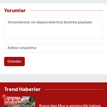
Yorumlar
Gönder
Trend Haberler
1
Rusya’dan Muş’a girişimcilik öyküsü