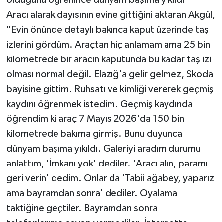
olduğunu öğrenince dünyam başıma yıkıldı"
Aracı alarak dayısının evine gittiğini aktaran Akgül,
"Evin önünde detaylı bakınca kaput üzerinde taş
izlerini gördüm. Araçtan hiç anlamam ama 25 bin
kilometrede bir aracın kaputunda bu kadar taş izi
olması normal değil. Elazığ'a gelir gelmez, Skoda
bayisine gittim. Ruhsatı ve kimliği vererek geçmiş
kaydını öğrenmek istedim. Geçmiş kaydında
öğrendim ki araç 7 Mayıs 2026'da 150 bin
kilometrede bakıma girmiş. Bunu duyunca
dünyam başıma yıkıldı. Galeriyi aradım durumu
anlattım, 'İmkanı yok' dediler. 'Aracı alın, paramı
geri verin' dedim. Onlar da 'Tabii ağabey, yaparız
ama bayramdan sonra' dediler. Oyalama
taktiğine geçtiler. Bayramdan sonra