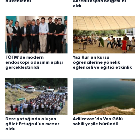
düzenlendi
Akreditasyon Belgesi'ni
aldı
TÖTM'de modern
Yaz Kur'an kursu
endoskopi odasının açılışı
öğrencilerine yönelik
gerçekleştirildi
eğlenceli ve eğitici etkinlik
Dere yatağında oluşan
Adilcevaz'da Van Gölü
gölet Ertuğrul'un mezar
sahili yeşile büründü
oldu