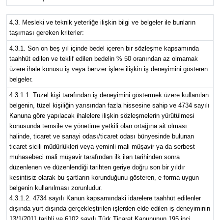
4.3. Mesleki ve teknik yeterliğe ilişkin bilgi ve belgeler ile bunların
taşıması gereken kriterler:
4.3.1. Son on beş yıl içinde bedel içeren bir sözleşme kapsamında
taahhüt edilen ve teklif edilen bedelin % 50 oranından az olmamak
üzere ihale konusu iş veya benzer işlere ilişkin iş deneyimini gösteren
belgeler.
4.3.1.1. Tüzel kişi tarafından iş deneyimini göstermek üzere kullanılan
belgenin, tüzel kişiliğin yarısından fazla hissesine sahip ve 4734 sayılı
Kanuna göre yapılacak ihalelere ilişkin sözleşmelerin yürütülmesi
konusunda temsile ve yönetime yetkili olan ortağına ait olması
halinde, ticaret ve sanayi odası/ticaret odası bünyesinde bulunan
ticaret sicili müdürlükleri veya yeminli mali müşavir ya da serbest
muhasebeci mali müşavir tarafından ilk ilan tarihinden sonra
düzenlenen ve düzenlendiği tarihten geriye doğru son bir yıldır
kesintisiz olarak bu şartların korunduğunu gösteren, e-forma uygun
belgenin kullanılması zorunludur.
4.3.1.2. 4734 sayılı Kanun kapsamındaki idarelere taahhüt edilenler
dışında yurt dışında gerçekleştirilen işlerden elde edilen iş deneyiminin
13/1/2011 tarihli ve 6102 sayılı Türk Ticaret Kanununun 195 inci