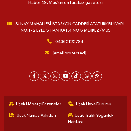
Haber 49, Muş'un en tarafsız gazetesi
SUNAY MAHALLESİ İSTASYON CADDESİ ATATÜRK BULVARI
NO:172 EYLE İŞ HANI KAT:4 NO:8 MERKEZ/MUŞ
04362122784
[email protected]
Uşak Nöbetçi Eczaneler
Uşak Hava Durumu
Uşak Namaz Vakitleri
Uşak Trafik Yoğunluk
Haritası