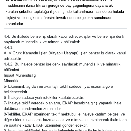
maddesinin ikinci fıkrası gereğince pay çoğunluğuna dayanarak
kurulan şirketler topluluğu ilişkisi içinde kullanılması halinde bu hukuki
ilişkiyi ve bu ilişkinin süresini tevsik eden belgelerin sunulması
zorunludur.
4.4. Bu ihalede benzer iş olarak kabul edilecek işler ve benzer işe denk
sayılacak mühendislik ve mimarlık bölümleri:
4.4.1.
A. V Grup: Karayolu İşleri (Altyapı+Üstyapı) işleri benzer iş olarak kabul
edilecektir.
4.4.2. Bu ihalede benzer işe denk sayılacak mühendislik ve mimarlık
bölümleri:
İnşaat Mühendisliği
Mimarlık
5- Ekonomik açıdan en avantajlı teklif sadece fiyat esasına göre
belirlenecektir.
6- İhaleye sadece yerli istekliler katılabilecektir.
7- İhaleye teklif verecek olanların, EKAP hesabına giriş yaparak ihale
dokümanını indirmeleri zorunludur.
8-Teklifler, EKAP üzerinden teklif mektubu ile ihaleye katılım belgesi ve
diğer ekler kullanılarak hazırlanacak ve e-imza ile imzalanarak ihale tarih
ve saatine kadar EKAP üzerinden gönderilecektir.
9- İstekliler tekliflerini, her bir iş kaleminin miktarı ile bu iş kalemleri için