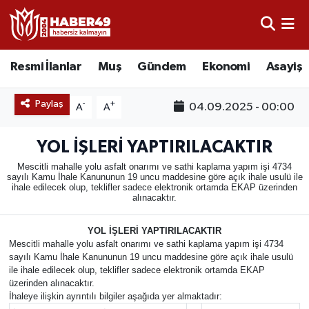
Resmi İlanlar
Uşak Nöbetçi Eczaneler
Resmi İlanlar
Muş
Gündem
Ekonomi
Asayiş
Asayiş
Uşak Hava Durumu
Paylaş
-
+
04.09.2025 - 00:00
A
A
Bölge
Uşak Namaz Vakitleri
YOL İŞLERİ YAPTIRILACAKTIR
Eğitim
Uşak Trafik Yoğunluk Haritası
Mescitli mahalle yolu asfalt onarımı ve sathi kaplama yapım işi 4734
sayılı Kamu İhale Kanununun 19 uncu maddesine göre açık ihale usulü ile
ihale edilecek olup, teklifler sadece elektronik ortamda EKAP üzerinden
Ekonomi
TFF 2.Lig Kırmızı Grup Puan Durumu ve Fikstür
alınacaktır.
Sağlık
Tüm Manşetler
YOL İŞLERİ YAPTIRILACAKTIR
Mescitli mahalle yolu asfalt onarımı ve sathi kaplama yapım işi 4734
sayılı Kamu İhale Kanununun 19 uncu maddesine göre açık ihale usulü
Gündem
Son Dakika Haberleri
ile ihale edilecek olup, teklifler sadece elektronik ortamda EKAP
üzerinden alınacaktır.
İhaleye ilişkin ayrıntılı bilgiler aşağıda yer almaktadır:
Spor
Haber Arşivi