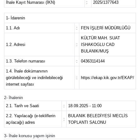
İhale Kayıt Numarası (İKN)
:
2025/1377643
Siyaset
1- İdarenin
Teknoloji
1.1. Adı
:
FEN İŞLERİ MÜDÜRLÜĞÜ
KÜLTÜR MAH. SUAT
Kültür Sanat
1.2. Adresi
:
ISHAKOGLU CAD
BULANIK/MUŞ
Muş
1.3. Telefon numarası
:
04363114144
1.4. İhale dokümanının
Hasköy
görülebileceği ve indirilebileceği
:
https://ekap.kik.gov.tr/EKAP/
internet sayfası
Korkut
2- İhalenin
2.1. Tarih ve Saati
:
18.09.2025 - 11:00
Bulanık
2.2. Yapılacağı (e-tekliflerin
BULANIK BELEDİYESİ MECLİS
:
açılacağı) adres
TOPLANTI SALONU
Malazgirt
3- İhale konusu yapım işinin
Varto