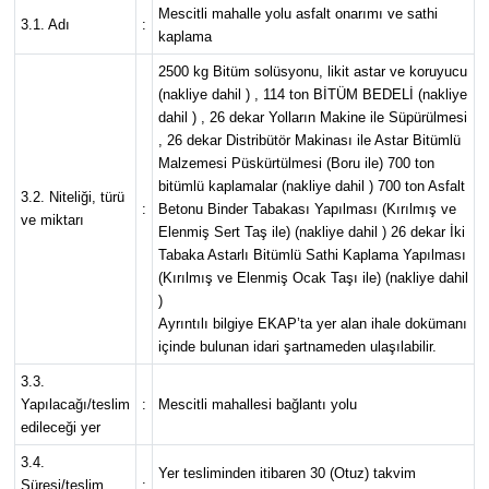
Mescitli mahalle yolu asfalt onarımı ve sathi
3.1. Adı
:
kaplama
2500 kg Bitüm solüsyonu, likit astar ve koruyucu
(nakliye dahil ) , 114 ton BİTÜM BEDELİ (nakliye
dahil ) , 26 dekar Yolların Makine ile Süpürülmesi
, 26 dekar Distribütör Makinası ile Astar Bitümlü
Malzemesi Püskürtülmesi (Boru ile) 700 ton
bitümlü kaplamalar (nakliye dahil ) 700 ton Asfalt
3.2. Niteliği, türü
:
Betonu Binder Tabakası Yapılması (Kırılmış ve
ve miktarı
Elenmiş Sert Taş ile) (nakliye dahil ) 26 dekar İki
Tabaka Astarlı Bitümlü Sathi Kaplama Yapılması
(Kırılmış ve Elenmiş Ocak Taşı ile) (nakliye dahil
)
Ayrıntılı bilgiye EKAP’ta yer alan ihale dokümanı
içinde bulunan idari şartnameden ulaşılabilir.
3.3.
Yapılacağı/teslim
:
Mescitli mahallesi bağlantı yolu
edileceği yer
3.4.
Yer tesliminden itibaren 30 (Otuz) takvim
Süresi/teslim
: