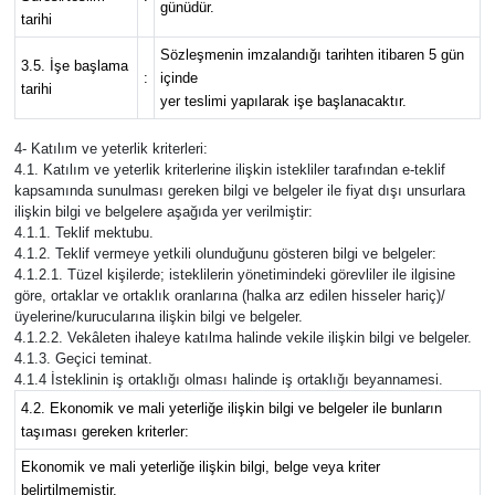
günüdür.
tarihi
Sözleşmenin imzalandığı tarihten itibaren 5 gün
3.5. İşe başlama
:
içinde
tarihi
yer teslimi yapılarak işe başlanacaktır.
4- Katılım ve yeterlik kriterleri:
4.1. Katılım ve yeterlik kriterlerine ilişkin istekliler tarafından e-teklif
kapsamında sunulması gereken bilgi ve belgeler ile fiyat dışı unsurlara
ilişkin bilgi ve belgelere aşağıda yer verilmiştir:
4.1.1. Teklif mektubu.
4.1.2. Teklif vermeye yetkili olunduğunu gösteren bilgi ve belgeler:
4.1.2.1. Tüzel kişilerde; isteklilerin yönetimindeki görevliler ile ilgisine
göre, ortaklar ve ortaklık oranlarına (halka arz edilen hisseler hariç)/
üyelerine/kurucularına ilişkin bilgi ve belgeler.
4.1.2.2. Vekâleten ihaleye katılma halinde vekile ilişkin bilgi ve belgeler.
4.1.3. Geçici teminat.
4.1.4 İsteklinin iş ortaklığı olması halinde iş ortaklığı beyannamesi.
4.2. Ekonomik ve mali yeterliğe ilişkin bilgi ve belgeler ile bunların
taşıması gereken kriterler:
Ekonomik ve mali yeterliğe ilişkin bilgi, belge veya kriter
belirtilmemiştir.