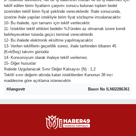
teklif edilen birim fiyatların çarpımı sonucu bulunan toplam bedel
üzerinden teklif birim fiyat şeklinde vereceklerdir. İhale sonucunda,
üzerine ihale yapılan istekliyle birim fiyat sözleşme imzalanacaktır.
10- Bu ihalede, işin tamamı için teklif verilecektir.
11- İstekliler teklif ettikleri bedelin %3’ünden az olmamak üzere kendi
belirleyecekleri tutarda geçici teminat vereceklerdir.
12- Bu ihalede elektronik eksiltme yapılmayacaktır.
13- Verilen tekliflerin geçerlilik süresi, ihale tarihinden itibaren 45
(KırkBeş) takvim günüdür.
14- Konsorsiyum olarak ihaleye teklif verilemez.
15- Diğer hususlar:
İhalede Uygulanacak Sınır Değer Katsayısı (N) : 1,2
Teklifi sınır değerin altında kalan isteklilerden Kanunun 38 inci
maddesine göre açıklama istenecektir.
#ilangovtr
Basın No ILN02286361