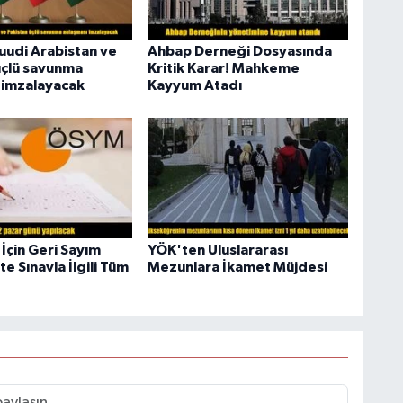
Suudi Arabistan ve
Ahbap Derneği Dosyasında
üçlü savunma
Kritik Karar! Mahkeme
 imzalayacak
Kayyum Atadı
İçin Geri Sayım
YÖK'ten Uluslararası
te Sınavla İlgili Tüm
Mezunlara İkamet Müjdesi