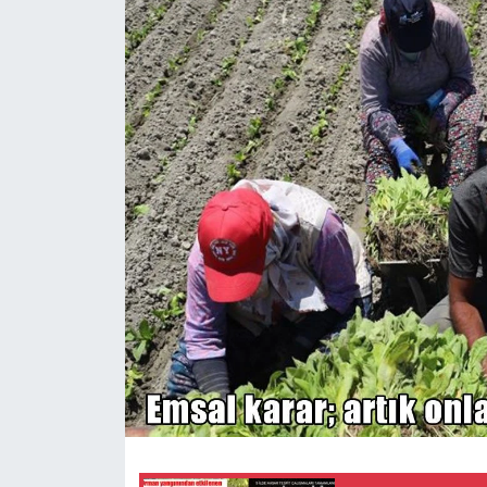
Siyaset
Teknoloji
Kültür Sanat
Muş
Hasköy
Korkut
Bulanık
Malazgirt
Varto