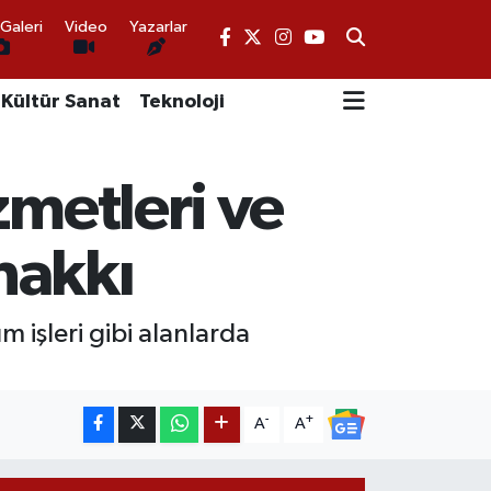
Galeri
Video
Yazarlar
Kültür Sanat
Teknoloji
zmetleri ve
 hakkı
m işleri gibi alanlarda
-
+
A
A