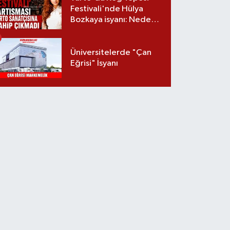
Festivali'nde Hülya
Bozkaya isyanı: Neden
davet edilmedi?
Üniversitelerde "Çan
Eğrisi" İsyanı