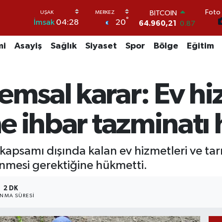
64.960,21
0.87
Foto 
DOLAR
°
20
İmsak
04:28
47,7436
0.18
EURO
mi
Asayiş
Sağlık
Siyaset
Spor
Bölge
Eğitim
55,2510
0.32
STERLİN
64,4811
0.38
GRAM ALTIN
emsal karar: Ev hi
6660.55
0.03
BİST100
13.779
-14
ne ihbar tazminatı
kapsamı dışında kalan ev hizmetleri ve tarı
enmesi gerektiğine hükmetti.
2 DK
NMA SÜRESI