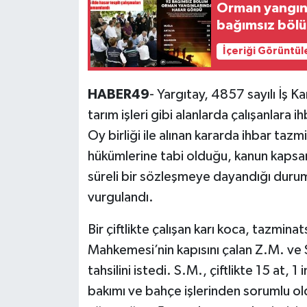
Orman yangınla
bağımsız bölü
İçeriği Görüntül
HABER49
- Yargıtay, 4857 sayılı İş 
tarım işleri gibi alanlarda çalışanlar
Oy birliği ile alınan kararda ihbar tazm
hükümlerine tabi olduğu, kanun kapsamı d
süreli bir sözleşmeye dayandığı duru
vurgulandı.
Bir çiftlikte çalışan karı koca, tazmina
Mahkemesi’nin kapısını çalan Z.M. ve S
tahsilini istedi. S.M., çiftlikte 15 at, 1
bakımı ve bahçe işlerinden sorumlu old