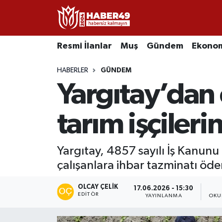
Resmi İlanlar
Uşak Nöbetçi Eczaneler
Resmi İlanlar
Muş
Gündem
Ekono
Asayiş
Uşak Hava Durumu
HABERLER
GÜNDEM
Yargıtay’dan 
Bölge
Uşak Namaz Vakitleri
Eğitim
Uşak Trafik Yoğunluk Haritası
tarım işçileri
Ekonomi
TFF 2.Lig Kırmızı Grup Puan Durumu ve Fikstür
Yargıtay, 4857 sayılı İş Kanunu 
çalışanlara ihbar tazminatı öd
Sağlık
Tüm Manşetler
OLCAY ÇELIK
Gündem
Son Dakika Haberleri
17.06.2026 - 15:30
EDITÖR
YAYINLANMA
OKU
Spor
Haber Arşivi