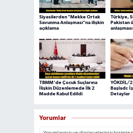
Siyasilerden "Mekke Ortak
Türkiye, 
Savunma Anlaşması"na ilişkin
Pakistan 
açıklama
anlaşması
TBMM'de Çocuk Suçlarına
YÖKDİL/2 
İlişkin Düzenlemede İlk 2
Başladı: İş
Madde Kabul Edildi
Detaylar
Yorumlar