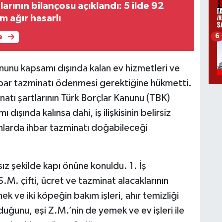
rının bilançosu açıklandı: 5 ilde 92
m ağır hasarlı
6
e
Kanunu kapsamı dışında kalan ev hizmetleri ve
a ihbar tazminatı ödenmesi gerektiğine hükmetti.
inatı şartlarının Türk Borçlar Kanunu (TBK)
ışında kalınsa dahi, iş ilişkisinin belirsiz
mlarda ihbar tazminatı doğabileceği
tsız şekilde kapı önüne konuldu. 1. İş
.M. çifti, ücret ve tazminat alacaklarının
 inek ve iki köpeğin bakım işleri, ahır temizliği
uğunu, eşi Z.M.’nin de yemek ve ev işleri ile