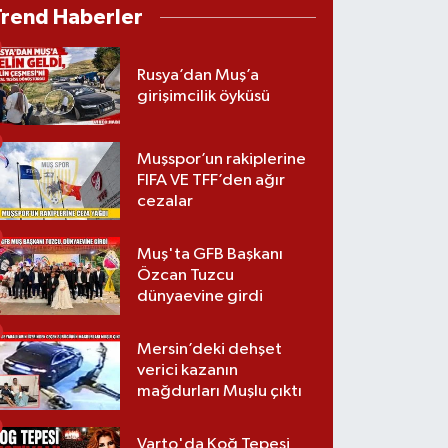
Trend Haberler
Rusya’dan Muş’a
girişimcilik öyküsü
Muşspor’un rakiplerine
FIFA VE TFF’den ağır
cezalar
Muş'ta GFB Başkanı
Özcan Tuzcu
dünyaevine girdi
Mersin’deki dehşet
verici kazanın
mağdurları Muşlu çıktı
Varto'da Koğ Tepesi