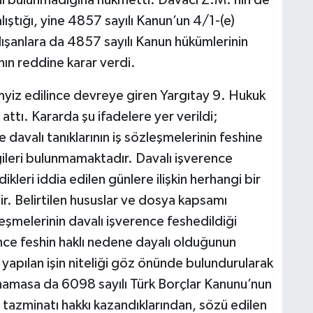
ı bulunmadığına hükmetti. Davacı Z.M.’nin de
lıştığı, yine 4857 sayılı Kanun’un 4/1-(e)
şanlara da 4857 sayılı Kanun hükümlerinin
n reddine karar verdi.
myiz edilince devreye giren Yargıtay 9. Hukuk
 attı. Kararda şu ifadelere yer verildi;
 davalı tanıklarının iş sözleşmelerinin feshine
lgileri bulunmamaktadır. Davalı işverence
leri iddia edilen günlere ilişkin herhangi bir
r. Belirtilen hususlar ve dosya kapsamı
leşmelerinin davalı işverence feshedildiği
nce feshin haklı nedene dayalı olduğunun
 yapılan işin niteliği göz önünde bulundurularak
namasa da 6098 sayılı Türk Borçlar Kanunu’nun
tazminatı hakkı kazandıklarından, sözü edilen