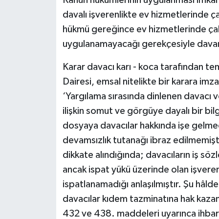
Kanun hükümlerinin uygulanması imkân
davalı işverenlikte ev hizmetlerinde ça
hükmü gereğince ev hizmetlerinde çalı
uygulanamayacağı gerekçesiyle davanı
Karar davacı karı - koca tarafından te
Dairesi, emsal nitelikte bir karara imza
‘Yargılama sırasında dinlenen davacı ve
ilişkin somut ve görgüye dayalı bir bi
dosyaya davacılar hakkında işe gelmedik
devamsızlık tutanağı ibraz edilmemişti
dikkate alındığında; davacıların iş söz
ancak ispat yükü üzerinde olan işvere
ispatlanamadığı anlaşılmıştır. Şu hâlde
davacılar kıdem tazminatına hak kaza
432 ve 438. maddeleri uyarınca ihbar 