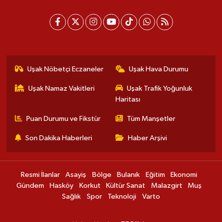
Uşak Nöbetçi Eczaneler
Uşak Hava Durumu
Uşak Namaz Vakitleri
Uşak Trafik Yoğunluk
Haritası
Puan Durumu ve Fikstür
Tüm Manşetler
Son Dakika Haberleri
Haber Arşivi
Resmi İlanlar
Asayiş
Bölge
Bulanık
Eğitim
Ekonomi
Gündem
Hasköy
Korkut
Kültür Sanat
Malazgirt
Muş
Sağlık
Spor
Teknoloji
Varto