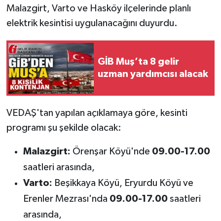
Malazgirt, Varto ve Hasköy ilçelerinde planlı
elektrik kesintisi uygulanacağını duyurdu.
GİB Muş’ta 8 gelir
uzman yardımcısı alacak
VEDAŞ'tan yapılan açıklamaya göre, kesinti
programı şu şekilde olacak:
Malazgirt:
Örenşar Köyü'nde
09.00-17.00
saatleri arasında,
Varto:
Beşikkaya Köyü, Eryurdu Köyü ve
Erenler Mezrası'nda
09.00-17.00
saatleri
arasında,