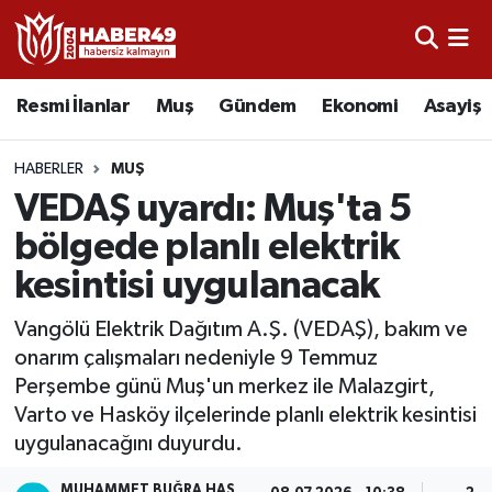
Resmi İlanlar
Uşak Nöbetçi Eczaneler
Resmi İlanlar
Muş
Gündem
Ekonomi
Asayiş
Asayiş
Uşak Hava Durumu
HABERLER
MUŞ
Bölge
Uşak Namaz Vakitleri
VEDAŞ uyardı: Muş'ta 5
bölgede planlı elektrik
Eğitim
Uşak Trafik Yoğunluk Haritası
kesintisi uygulanacak
Ekonomi
TFF 2.Lig Kırmızı Grup Puan Durumu ve Fikstür
Vangölü Elektrik Dağıtım A.Ş. (VEDAŞ), bakım ve
onarım çalışmaları nedeniyle 9 Temmuz
Sağlık
Tüm Manşetler
Perşembe günü Muş'un merkez ile Malazgirt,
Varto ve Hasköy ilçelerinde planlı elektrik kesintisi
Gündem
Son Dakika Haberleri
uygulanacağını duyurdu.
Spor
Haber Arşivi
MUHAMMET BUĞRA HAS