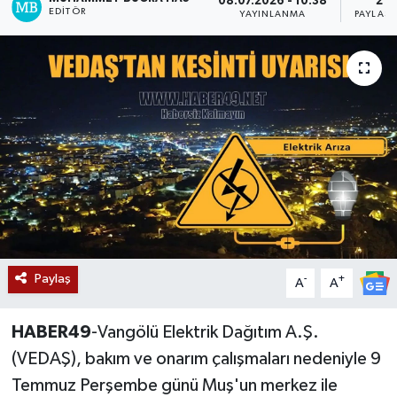
08.07.2026 - 10:38
2
EDITÖR
YAYINLANMA
PAYLAŞI
Siyaset
Teknoloji
Kültür Sanat
Muş
Hasköy
Korkut
Paylaş
-
+
A
A
Bulanık
HABER49
-Vangölü Elektrik Dağıtım A.Ş.
Malazgirt
(VEDAŞ), bakım ve onarım çalışmaları nedeniyle 9
Temmuz Perşembe günü Muş'un merkez ile
Varto