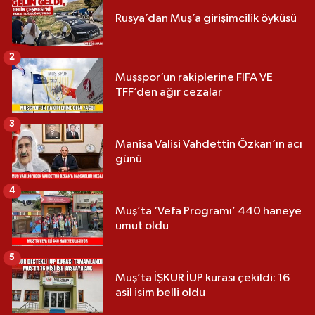
Rusya’dan Muş’a girişimcilik öyküsü
2
Muşspor’un rakiplerine FIFA VE
TFF’den ağır cezalar
3
Manisa Valisi Vahdettin Özkan’ın acı
günü
4
Muş’ta ‘Vefa Programı’ 440 haneye
umut oldu
5
Muş’ta İŞKUR İUP kurası çekildi: 16
asil isim belli oldu