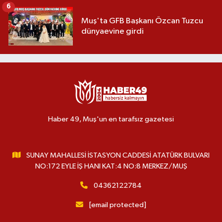
6
Muş'ta GFB Başkanı Özcan Tuzcu
dünyaevine girdi
Haber 49, Muş'un en tarafsız gazetesi
SUNAY MAHALLESİ İSTASYON CADDESİ ATATÜRK BULVARI
NO:172 EYLE İŞ HANI KAT:4 NO:8 MERKEZ/MUŞ
04362122784
[email protected]