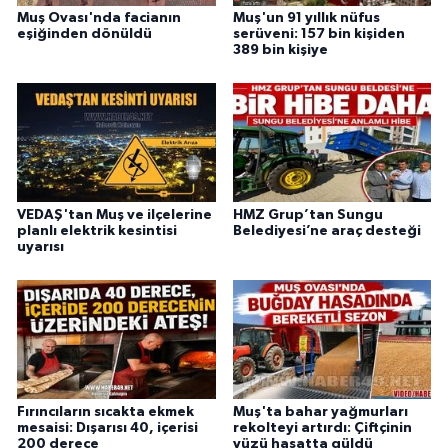
Muş Ovası'nda facianın
Muş'un 91 yıllık nüfus
eşiğinden dönüldü
serüveni: 157 bin kişiden
389 bin kişiye
VEDAŞ'tan Muş ve ilçelerine
HMZ Grup’tan Sungu
planlı elektrik kesintisi
Belediyesi’ne araç desteği
uyarısı
Fırıncıların sıcakta ekmek
Muş'ta bahar yağmurları
mesaisi: Dışarısı 40, içerisi
rekolteyi artırdı: Çiftçinin
200 derece
yüzü hasatta güldü