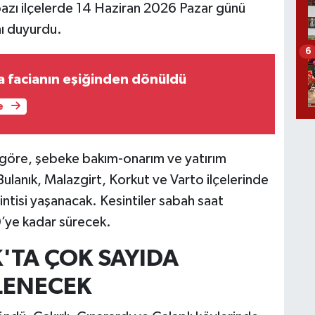
bazı ilçelerde 14 Haziran 2026 Pazar günü
nı duyurdu.
6
 facianın eşiğinden dönüldü
e
 göre, şebeke bakım-onarım ve yatırım
ulanık, Malazgirt, Korkut ve Varto ilçelerinde
sintisi yaşanacak. Kesintiler sabah saat
’ye kadar sürecek.
'TA ÇOK SAYIDA
İLENECEK