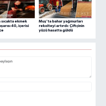
ın sıcakta ekmek
Muş'ta bahar yağmurları
şarısı 40, içerisi
rekolteyi artırdı: Çiftçinin
ce
yüzü hasatta güldü