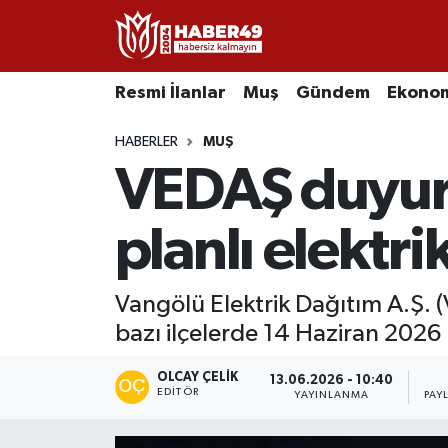
Resmi İlanlar
Uşak Nöbetçi Eczaneler
Resmi İlanlar
Muş
Gündem
Ekono
Asayiş
Uşak Hava Durumu
HABERLER
MUŞ
VEDAŞ duyurd
Bölge
Uşak Namaz Vakitleri
Eğitim
Uşak Trafik Yoğunluk Haritası
planlı elektr
Ekonomi
TFF 2.Lig Kırmızı Grup Puan Durumu ve Fikstür
Vangölü Elektrik Dağıtım A.Ş. 
bazı ilçelerde 14 Haziran 2026 
Sağlık
Tüm Manşetler
OLCAY ÇELIK
Gündem
Son Dakika Haberleri
13.06.2026 - 10:40
EDITÖR
YAYINLANMA
PAY
Spor
Haber Arşivi