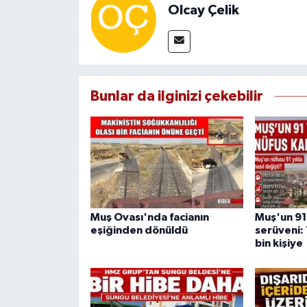
Olcay Çelik
Bunlar da ilginizi çekebilir
Muş Ovası'nda facianın
Muş'un 91 
eşiğinden dönüldü
serüveni: 
bin kişiye