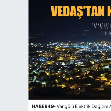
Siyaset
Teknoloji
Kültür Sanat
Muş
Hasköy
Korkut
Bulanık
Malazgirt
HABER49
- Vangölü Elektrik Dağıtım
Varto