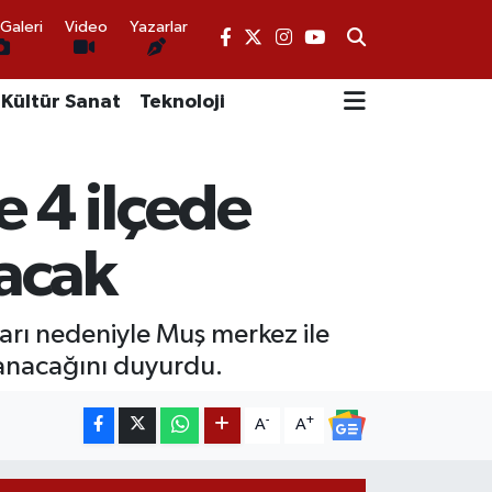
Galeri
Video
Yazarlar
Kültür Sanat
Teknoloji
 4 ilçede
nacak
arı nedeniyle Muş merkez ile
ulanacağını duyurdu.
-
+
A
A