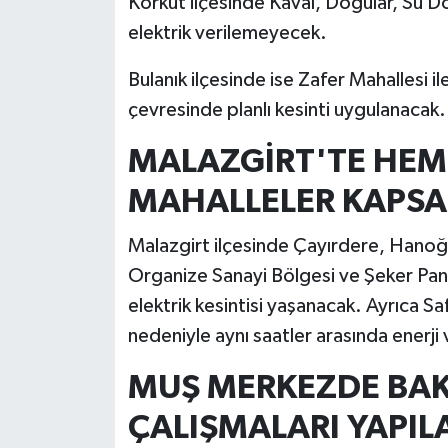
Korkut ilçesinde Kaval, Doğular, Su Dö
elektrik verilemeyecek.
Bulanık ilçesinde ise Zafer Mahallesi i
çevresinde planlı kesinti uygulanacak.
MALAZGİRT'TE HEM
MAHALLELER KAPS
Malazgirt ilçesinde Çayırdere, Hanoğlu
Organize Sanayi Bölgesi ve Şeker Pa
elektrik kesintisi yaşanacak. Ayrıca Sa
nedeniyle aynı saatler arasında enerji
MUŞ MERKEZDE BAK
ÇALIŞMALARI YAPIL