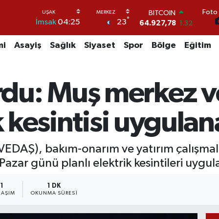
BITCOIN
Foto 
64.927,78
1.32
°
23
İmsak
04:25
DOLAR
47,5894
0.08
EURO
mi
Asayiş
Sağlık
Siyaset
Spor
Bölge
Eğitim
55,0398
-0.02
STERLİN
64,1581
0.16
u: Muş merkez ve
GRAM ALTIN
6508.83
4.44
BİST100
ik kesintisi uygula
13.703
11
(VEDAŞ), bakım-onarım ve yatırım çalışmal
Pazar günü planlı elektrik kesintileri uyg
1
1 DK
LAŞIM
OKUNMA SÜRESI