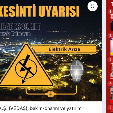
1
2
3
4
5
 A.Ş. (VEDAŞ), bakım-onarım ve yatırım