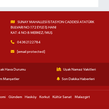
SUNAY MAHALLESİ İSTASYON CADDESİ ATATÜRK
BULVARI NO:172 EYLE İŞ HANI
KAT:4 NO:8 MERKEZ/MUŞ
04362122784
[email protected]
şak Hava Durumu
Uşak Namaz Vakitleri
m Manşetler
Son Dakika Haberleri
nomi
Gündem
Hasköy
Korkut
Kültür Sanat
Malazgirt