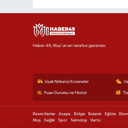
Haber 49, Muş'un en tarafsız gazetesi
Uşak Nöbetçi Eczaneler
U
Puan Durumu ve Fikstür
Tü
Resmi İlanlar
Asayiş
Bölge
Bulanık
Eğitim
Eko
Muş
Sağlık
Spor
Teknoloji
Varto