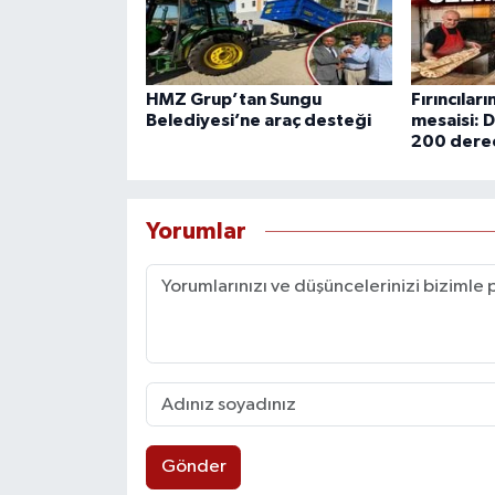
HMZ Grup’tan Sungu
Fırıncılar
Belediyesi’ne araç desteği
mesaisi: Dı
200 dere
Yorumlar
Gönder