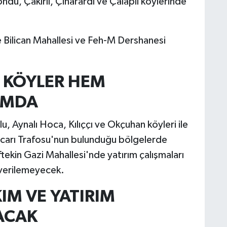
ndü, Çakırlı, Çınarardı ve Çalaplı köylerinde
le Bilican Mahallesi ve Feh-M Dershanesi
 KÖYLER HEM
AMDA
, Aynalı Hoca, Kılıççı ve Okçuhan köyleri ile
ncarı Trafosu'nun bulunduğu bölgelerde
ftekin Gazi Mahallesi'nde yatırım çalışmaları
 verilemeyecek.
IM VE YATIRIM
ACAK