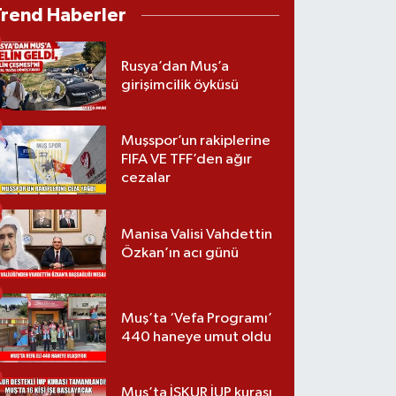
Trend Haberler
Rusya’dan Muş’a
girişimcilik öyküsü
Muşspor’un rakiplerine
FIFA VE TFF’den ağır
cezalar
Manisa Valisi Vahdettin
Özkan’ın acı günü
Muş’ta ‘Vefa Programı’
440 haneye umut oldu
Muş’ta İŞKUR İUP kurası