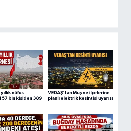
yıllık nüfus
VEDAŞ'tan Muş ve ilçelerine
157 bin kişiden 389
planlı elektrik kesintisi uyarısı