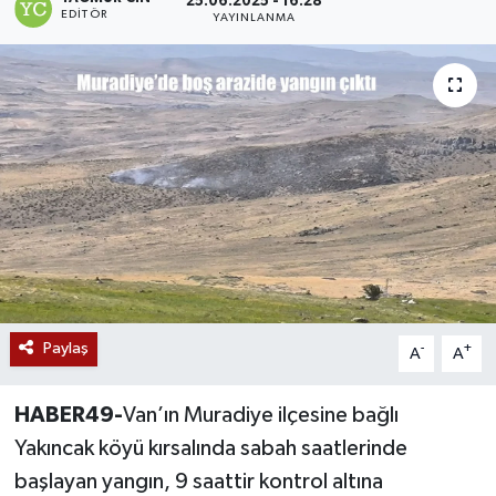
25.06.2025 - 16:28
EDITÖR
YAYINLANMA
Siyaset
Teknoloji
Kültür Sanat
Muş
Hasköy
Korkut
Paylaş
-
+
A
A
Bulanık
HABER49-
Van’ın Muradiye ilçesine bağlı
Malazgirt
Yakıncak köyü kırsalında sabah saatlerinde
başlayan yangın, 9 saattir kontrol altına
Varto