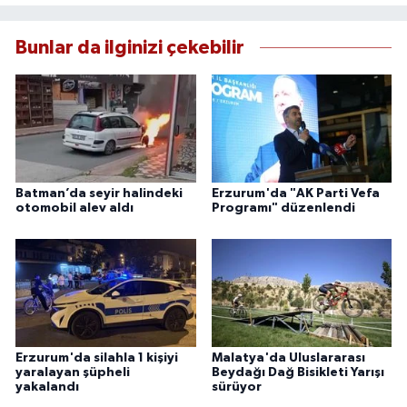
Bunlar da ilginizi çekebilir
Batman’da seyir halindeki
Erzurum'da "AK Parti Vefa
otomobil alev aldı
Programı" düzenlendi
Erzurum'da silahla 1 kişiyi
Malatya'da Uluslararası
yaralayan şüpheli
Beydağı Dağ Bisikleti Yarışı
yakalandı
sürüyor