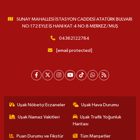
SUNAY MAHALLESİ İSTASYON CADDESİ ATATÜRK BULVARI
NO:172 EYLE İŞ HANI KAT:4 NO:8 MERKEZ/MUŞ
04362122784
[email protected]
Uşak Nöbetçi Eczaneler
Uşak Hava Durumu
Uşak Namaz Vakitleri
Uşak Trafik Yoğunluk
Haritası
Puan Durumu ve Fikstür
Tüm Manşetler