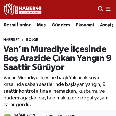
Resmi İlanlar
Uşak Nöbetçi Eczaneler
Resmi İlanlar
Muş
Gündem
Ekonomi
Asayiş
Asayiş
Uşak Hava Durumu
HABERLER
BÖLGE
Bölge
Uşak Namaz Vakitleri
Van’ın Muradiye İlçesinde
Boş Arazide Çıkan Yangın 9
Eğitim
Uşak Trafik Yoğunluk Haritası
Saattir Sürüyor
Ekonomi
TFF 2.Lig Kırmızı Grup Puan Durumu ve Fikstür
Van’ın Muradiye ilçesine bağlı Yakıncak köyü
kırsalında sabah saatlerinde başlayan yangın, 9
Sağlık
Tüm Manşetler
saattir kontrol altına alınamazken, kuşburnu ve
badem ağaçları başta olmak üzere doğal yaşam
Gündem
Son Dakika Haberleri
zarar gördü.
Spor
Haber Arşivi
YAĞMUR CIN