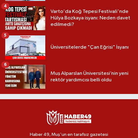
4
Varto'da Koğ Tepesi Festivali'nde
Hülya Bozkaya isyanı: Neden davet
edilmedi?
5
Üniversitelerde "Çan Eğrisi" İsyanı
6
Muş Alparslan Üniversitesi’nin yeni
rektör yardımcısı belli oldu
Haber 49, Muş'un en tarafsız gazetesi