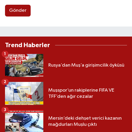
Gönder
Trend Haberler
1
Rusya’dan Muş’a girişimcilik öyküsü
2
Muşspor’un rakiplerine FIFA VE
TFF’den ağır cezalar
3
Mersin’deki dehşet verici kazanın
mağdurları Muşlu çıktı