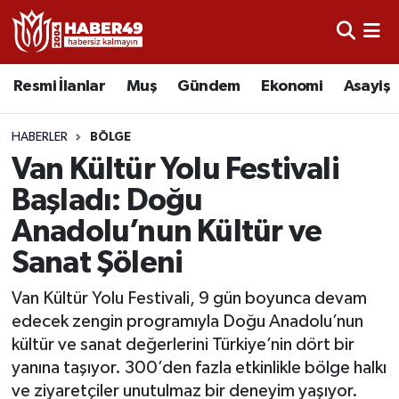
Resmi İlanlar
Uşak Nöbetçi Eczaneler
Resmi İlanlar
Muş
Gündem
Ekonomi
Asayiş
Asayiş
Uşak Hava Durumu
HABERLER
BÖLGE
Bölge
Uşak Namaz Vakitleri
Van Kültür Yolu Festivali
Başladı: Doğu
Eğitim
Uşak Trafik Yoğunluk Haritası
Anadolu’nun Kültür ve
Ekonomi
TFF 2.Lig Kırmızı Grup Puan Durumu ve Fikstür
Sanat Şöleni
Sağlık
Tüm Manşetler
Van Kültür Yolu Festivali, 9 gün boyunca devam
edecek zengin programıyla Doğu Anadolu’nun
Gündem
Son Dakika Haberleri
kültür ve sanat değerlerini Türkiye’nin dört bir
yanına taşıyor. 300’den fazla etkinlikle bölge halkı
Spor
Haber Arşivi
ve ziyaretçiler unutulmaz bir deneyim yaşıyor.