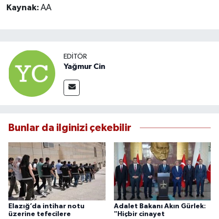
Kaynak:
AA
EDITÖR
Yağmur Cin
Bunlar da ilginizi çekebilir
Elazığ’da intihar notu
Adalet Bakanı Akın Gürlek:
üzerine tefecilere
"Hiçbir cinayet