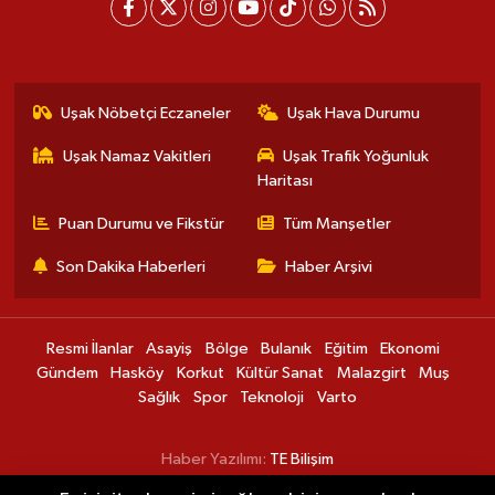
Uşak Nöbetçi Eczaneler
Uşak Hava Durumu
Uşak Namaz Vakitleri
Uşak Trafik Yoğunluk
Haritası
Puan Durumu ve Fikstür
Tüm Manşetler
Son Dakika Haberleri
Haber Arşivi
Resmi İlanlar
Asayiş
Bölge
Bulanık
Eğitim
Ekonomi
Gündem
Hasköy
Korkut
Kültür Sanat
Malazgirt
Muş
Sağlık
Spor
Teknoloji
Varto
Haber Yazılımı:
TE Bilişim