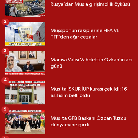
Rusya’dan Muş’a girişimcilik öyküsü
2
Muşspor’un rakiplerine FIFA VE
TFF’den ağır cezalar
3
Manisa Valisi Vahdettin Özkan’ın acı
günü
4
Muş’ta İŞKUR İUP kurası çekildi: 16
asil isim belli oldu
5
Muş'ta GFB Başkanı Özcan Tuzcu
dünyaevine girdi