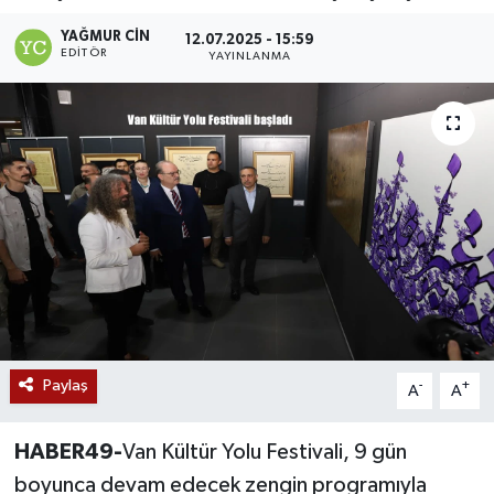
Siyaset
YAĞMUR CIN
12.07.2025 - 15:59
EDITÖR
YAYINLANMA
Teknoloji
Kültür Sanat
Muş
Hasköy
Korkut
Bulanık
Paylaş
-
+
A
A
Malazgirt
HABER49-
Van Kültür Yolu Festivali, 9 gün
boyunca devam edecek zengin programıyla
Varto