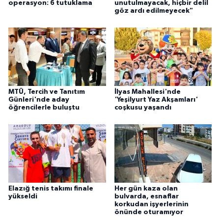
operasyon: 6 tutuklama
unutulmayacak, hiçbir delil
göz ardı edilmeyecek"
MTÜ, Tercih ve Tanıtım
İlyas Mahallesi'nde
Günleri'nde aday
'Yeşilyurt Yaz Akşamları'
öğrencilerle buluştu
coşkusu yaşandı
Elazığ tenis takımı finale
Her gün kaza olan
yükseldi
bulvarda, esnaflar
korkudan işyerlerinin
önünde oturamıyor