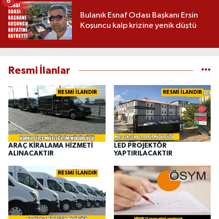
6
Bulanık Esnaf Odası Başkanı Ersin
Koşuncu kalp krizine yenik düştü
Resmi İlanlar
RESMİ İLANDIR
RESMİ İLANDIR
ARAÇ KİRALAMA HİZMETİ
LED PROJEKTÖR
ALINACAKTIR
YAPTIRILACAKTIR
RESMİ İLANDIR