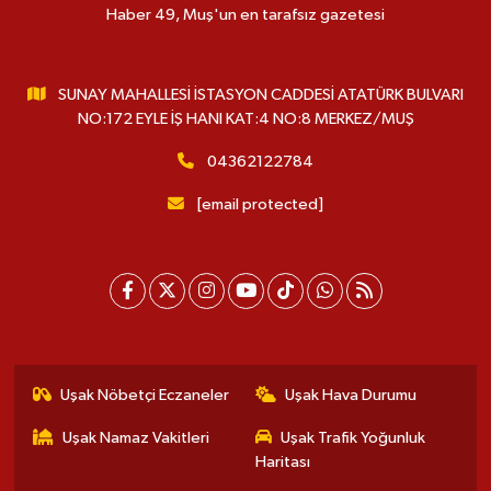
Haber 49, Muş'un en tarafsız gazetesi
SUNAY MAHALLESİ İSTASYON CADDESİ ATATÜRK BULVARI
NO:172 EYLE İŞ HANI KAT:4 NO:8 MERKEZ/MUŞ
04362122784
[email protected]
Uşak Nöbetçi Eczaneler
Uşak Hava Durumu
Uşak Namaz Vakitleri
Uşak Trafik Yoğunluk
Haritası