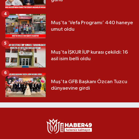
4
Muş’ta ‘Vefa Programı’ 440 haneye
umut oldu
5
Muş’ta İŞKUR İUP kurası çekildi: 16
asil isim belli oldu
6
Muş'ta GFB Başkanı Özcan Tuzcu
dünyaevine girdi