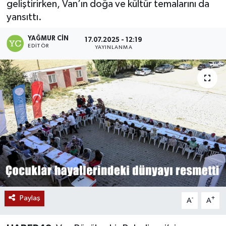
geliştirirken, Van’ın doğa ve kültür temalarını da
yansıttı.
Siyaset
YAĞMUR CIN
17.07.2025 - 12:19
Teknoloji
EDITÖR
YAYINLANMA
Kültür Sanat
Muş
Hasköy
Korkut
Bulanık
Malazgirt
Paylaş
-
+
A
A
Varto