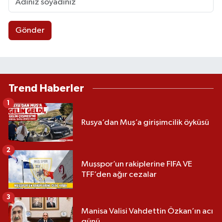
Gönder
Trend Haberler
1
Rusya’dan Muş’a girişimcilik öyküsü
2
Muşspor’un rakiplerine FIFA VE
TFF’den ağır cezalar
3
Manisa Valisi Vahdettin Özkan’ın acı
günü