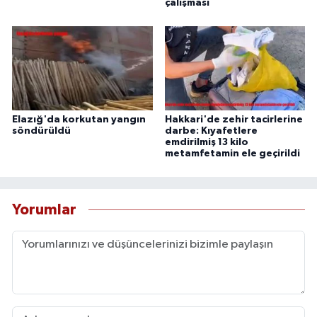
çalışması
Elazığ'da korkutan yangın
Hakkari'de zehir tacirlerine
söndürüldü
darbe: Kıyafetlere
emdirilmiş 13 kilo
metamfetamin ele geçirildi
Yorumlar