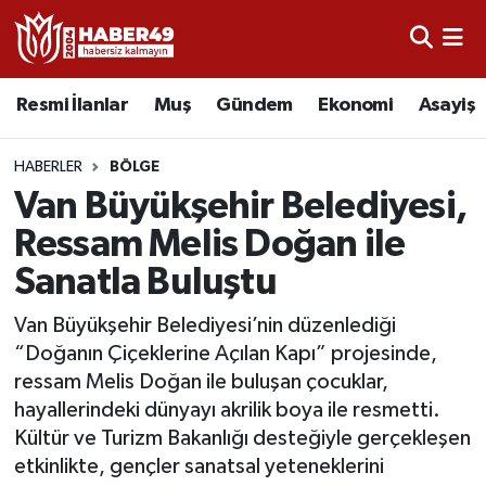
Resmi İlanlar
Uşak Nöbetçi Eczaneler
Resmi İlanlar
Muş
Gündem
Ekonomi
Asayiş
Asayiş
Uşak Hava Durumu
HABERLER
BÖLGE
Bölge
Uşak Namaz Vakitleri
Van Büyükşehir Belediyesi,
Ressam Melis Doğan ile
Eğitim
Uşak Trafik Yoğunluk Haritası
Sanatla Buluştu
Ekonomi
TFF 2.Lig Kırmızı Grup Puan Durumu ve Fikstür
Van Büyükşehir Belediyesi’nin düzenlediği
“Doğanın Çiçeklerine Açılan Kapı” projesinde,
Sağlık
Tüm Manşetler
ressam Melis Doğan ile buluşan çocuklar,
hayallerindeki dünyayı akrilik boya ile resmetti.
Gündem
Son Dakika Haberleri
Kültür ve Turizm Bakanlığı desteğiyle gerçekleşen
etkinlikte, gençler sanatsal yeteneklerini
Spor
Haber Arşivi