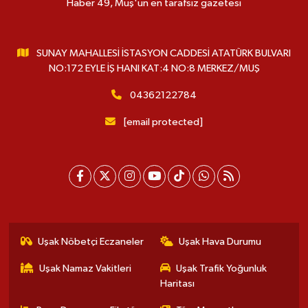
Haber 49, Muş'un en tarafsız gazetesi
SUNAY MAHALLESİ İSTASYON CADDESİ ATATÜRK BULVARI
NO:172 EYLE İŞ HANI KAT:4 NO:8 MERKEZ/MUŞ
04362122784
[email protected]
Uşak Nöbetçi Eczaneler
Uşak Hava Durumu
Uşak Namaz Vakitleri
Uşak Trafik Yoğunluk
Haritası