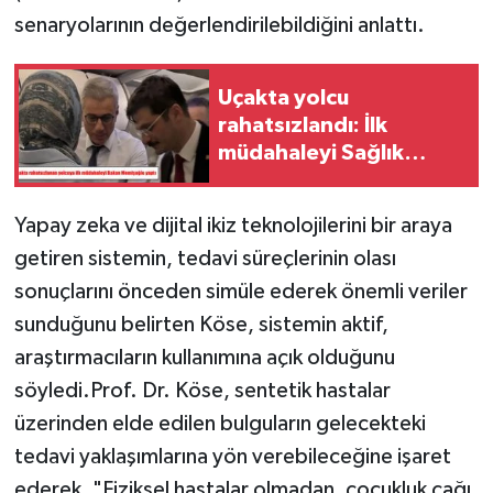
senaryolarının değerlendirilebildiğini anlattı.
Uçakta yolcu
rahatsızlandı: İlk
müdahaleyi Sağlık
Bakanı Memişoğlu yaptı
Yapay zeka ve dijital ikiz teknolojilerini bir araya
getiren sistemin, tedavi süreçlerinin olası
sonuçlarını önceden simüle ederek önemli veriler
sunduğunu belirten Köse, sistemin aktif,
araştırmacıların kullanımına açık olduğunu
söyledi.Prof. Dr. Köse, sentetik hastalar
üzerinden elde edilen bulguların gelecekteki
tedavi yaklaşımlarına yön verebileceğine işaret
ederek, "Fiziksel hastalar olmadan, çocukluk çağı