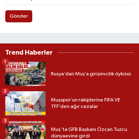
Gönder
Trend Haberler
1
Rusya’dan Muş’a girişimcilik öyküsü
2
Muşspor’un rakiplerine FIFA VE
TFF’den ağır cezalar
3
Muş'ta GFB Başkanı Özcan Tuzcu
dünyaevine girdi