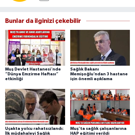
Bunlar da ilginizi çekebilir
Muş Devlet Hastanesi'nde
Sağlık Bakanı
“Dünya Emzirme Haftası”
Memişoğlu’ndan 3 hastane
etkinliği
için önemli açıklama
Uçakta yolcu rahatsızlandı:
Muş’ta sağlık çalışanlarına
İlk müdahaleyi Sağlık
HAP eğitimi verildi