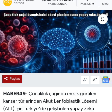
14.06.2026 - 14:43
2
EDITÖR
YAYINLANMA
PAYLAŞIM
OKUNM
Siyaset
Teknoloji
Kültür Sanat
Muş
Hasköy
Korkut
Paylaş
-
+
A
A
Bulanık
HABER49
- Çocukluk çağında en sık görülen
Malazgirt
kanser türlerinden Akut Lenfoblastik Lösemi
(ALL) için Türkiye'de geliştirilen yapay zeka
Varto