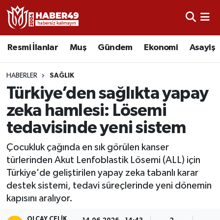
Resmi İlanlar
Uşak Nöbetçi Eczaneler
Resmi İlanlar
Muş
Gündem
Ekonomi
Asayiş
Asayiş
Uşak Hava Durumu
HABERLER
SAĞLIK
Bölge
Uşak Namaz Vakitleri
Türkiye’den sağlıkta yapay
zeka hamlesi: Lösemi
Eğitim
Uşak Trafik Yoğunluk Haritası
tedavisinde yeni sistem
Ekonomi
TFF 2.Lig Kırmızı Grup Puan Durumu ve Fikstür
Çocukluk çağında en sık görülen kanser
türlerinden Akut Lenfoblastik Lösemi (ALL) için
Sağlık
Tüm Manşetler
Türkiye'de geliştirilen yapay zeka tabanlı karar
destek sistemi, tedavi süreçlerinde yeni dönemin
Gündem
Son Dakika Haberleri
kapısını aralıyor.
Spor
Haber Arşivi
OLCAY ÇELIK