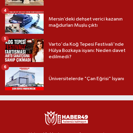
4
Mersin’deki dehşet verici kazanın
mağdurları Muşlu çıktı
5
Varto'da Koğ Tepesi Festivali'nde
Hülya Bozkaya isyanı: Neden davet
edilmedi?
6
Üniversitelerde "Çan Eğrisi" İsyanı