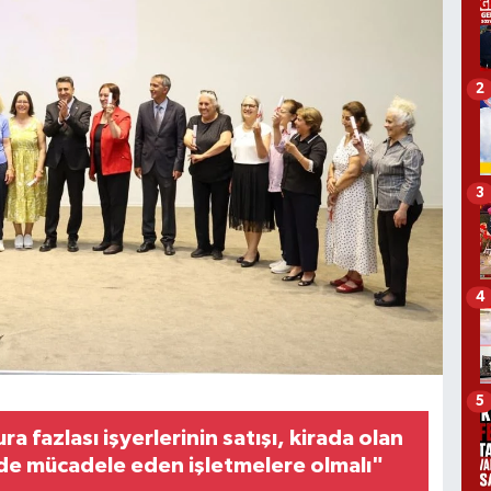
2
3
4
5
a fazlası işyerlerinin satışı, kirada olan
e mücadele eden işletmelere olmalı"