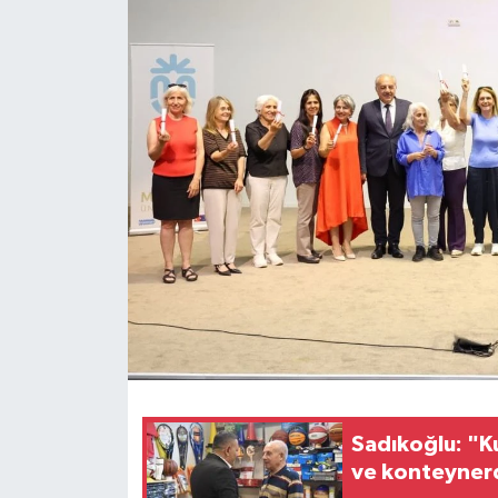
Siyaset
Teknoloji
Kültür Sanat
Muş
Hasköy
Korkut
Bulanık
Malazgirt
Sadıkoğlu: "Kur
ve konteynerd
Varto