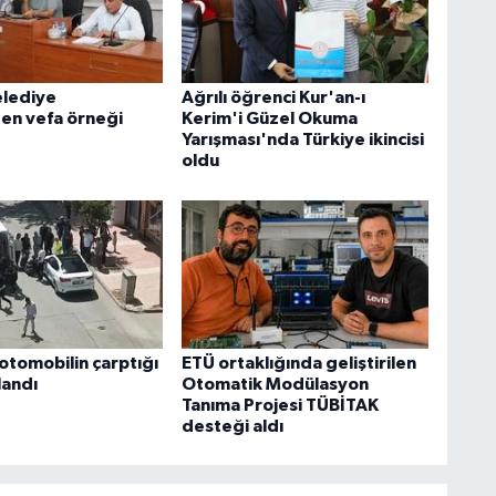
elediye
Ağrılı öğrenci Kur'an-ı
den vefa örneği
Kerim'i Güzel Okuma
Yarışması'nda Türkiye ikincisi
oldu
otomobilin çarptığı
ETÜ ortaklığında geliştirilen
landı
Otomatik Modülasyon
Tanıma Projesi TÜBİTAK
desteği aldı