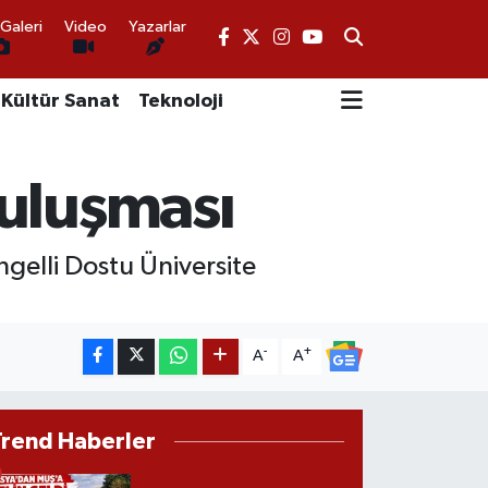
Galeri
Video
Yazarlar
Kültür Sanat
Teknoloji
buluşması
gelli Dostu Üniversite
-
+
A
A
Trend Haberler