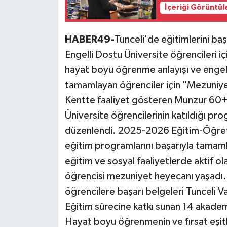
İçeriği Görüntül
HABER49-
Tunceli'de eğitimlerini b
Engelli Dostu Üniversite öğrencileri 
hayat boyu öğrenme anlayışı ve engel
tamamlayan öğrenciler için "Mezuniye
Kentte faaliyet gösteren Munzur 60+ 
Üniversite öğrencilerinin katıldığı p
düzenlendi. 2025-2026 Eğitim-Öğreti
eğitim programlarını başarıyla tamaml
eğitim ve sosyal faaliyetlerde aktif ol
öğrencisi mezuniyet heyecanı yaşadı
öğrencilere başarı belgeleri Tunceli Va
Eğitim sürecine katkı sunan 14 akadem
Hayat boyu öğrenmenin ve fırsat eşit