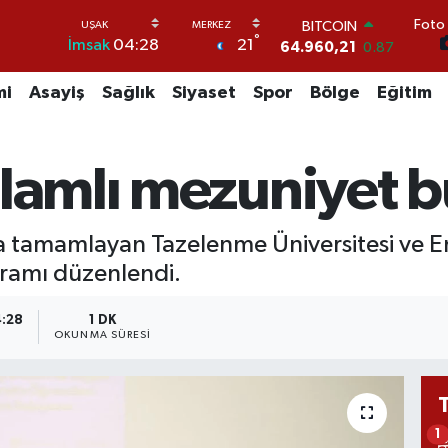
Foto 
BITCOIN
°
21
İmsak
04:28
64.960,21
0.87
DOLAR
47,7436
0.18
mi
Asayiş
Sağlık
Siyaset
Spor
Bölge
Eğitim
EURO
55,2510
0.32
STERLİN
nlamlı mezuniyet 
64,4811
0.38
GRAM ALTIN
6648.99
2.59
BİST100
la tamamlayan Tazelenme Üniversitesi ve En
13.779
-14
gramı düzenlendi.
4:28
1 DK
OKUNMA SÜRESI
1