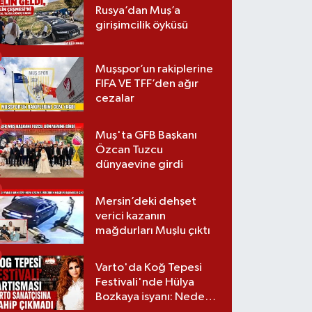
Rusya’dan Muş’a
girişimcilik öyküsü
Muşspor’un rakiplerine
FIFA VE TFF’den ağır
cezalar
Muş'ta GFB Başkanı
Özcan Tuzcu
dünyaevine girdi
Mersin’deki dehşet
verici kazanın
mağdurları Muşlu çıktı
Varto'da Koğ Tepesi
Festivali'nde Hülya
Bozkaya isyanı: Neden
davet edilmedi?