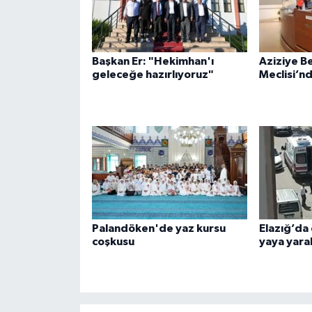
Başkan Er: "Hekimhan'ı
Aziziye B
geleceğe hazırlıyoruz"
Meclisi’n
Palandöken'de yaz kursu
Elazığ’da 
coşkusu
yaya yara