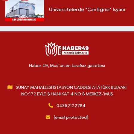
Üniversitelerde "Çan Eğrisi" İsyanı
Haber 49, Muş'un en tarafsız gazetesi
SUNAY MAHALLESİ İSTASYON CADDESİ ATATÜRK BULVARI
NO:172 EYLE İŞ HANI KAT:4 NO:8 MERKEZ/MUŞ
04362122784
[email protected]