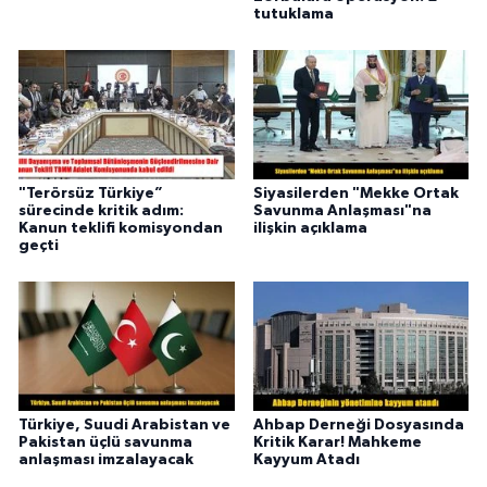
tutuklama
"Terörsüz Türkiye”
Siyasilerden "Mekke Ortak
sürecinde kritik adım:
Savunma Anlaşması"na
Kanun teklifi komisyondan
ilişkin açıklama
geçti
Türkiye, Suudi Arabistan ve
Ahbap Derneği Dosyasında
Pakistan üçlü savunma
Kritik Karar! Mahkeme
anlaşması imzalayacak
Kayyum Atadı