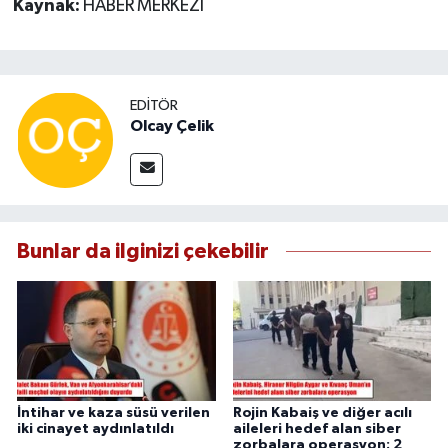
Kaynak:
HABER MERKEZİ
EDITÖR
Olcay Çelik
Bunlar da ilginizi çekebilir
İntihar ve kaza süsü verilen
Rojin Kabaiş ve diğer acılı
iki cinayet aydınlatıldı
aileleri hedef alan siber
zorbalara operasyon: 2