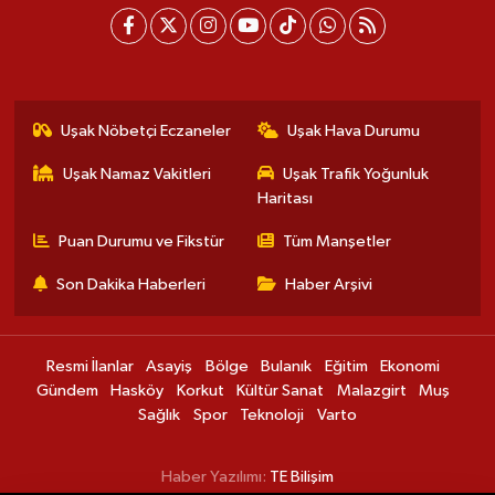
Uşak Nöbetçi Eczaneler
Uşak Hava Durumu
Uşak Namaz Vakitleri
Uşak Trafik Yoğunluk
Haritası
Puan Durumu ve Fikstür
Tüm Manşetler
Son Dakika Haberleri
Haber Arşivi
Resmi İlanlar
Asayiş
Bölge
Bulanık
Eğitim
Ekonomi
Gündem
Hasköy
Korkut
Kültür Sanat
Malazgirt
Muş
Sağlık
Spor
Teknoloji
Varto
Haber Yazılımı:
TE Bilişim