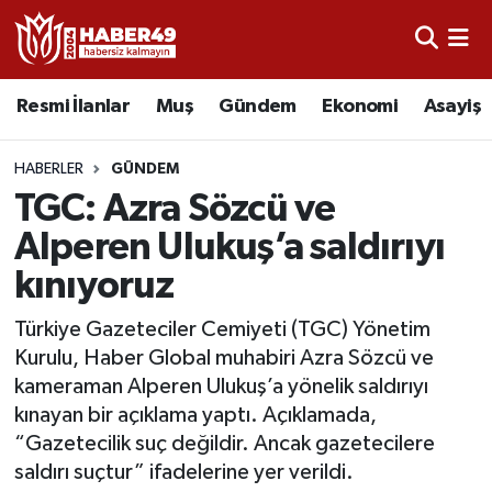
Resmi İlanlar
Uşak Nöbetçi Eczaneler
Resmi İlanlar
Muş
Gündem
Ekonomi
Asayiş
Asayiş
Uşak Hava Durumu
HABERLER
GÜNDEM
Bölge
Uşak Namaz Vakitleri
TGC: Azra Sözcü ve
Alperen Ulukuş’a saldırıyı
Eğitim
Uşak Trafik Yoğunluk Haritası
kınıyoruz
Ekonomi
TFF 2.Lig Kırmızı Grup Puan Durumu ve Fikstür
Türkiye Gazeteciler Cemiyeti (TGC) Yönetim
Kurulu, Haber Global muhabiri Azra Sözcü ve
Sağlık
Tüm Manşetler
kameraman Alperen Ulukuş’a yönelik saldırıyı
kınayan bir açıklama yaptı. Açıklamada,
Gündem
Son Dakika Haberleri
“Gazetecilik suç değildir. Ancak gazetecilere
saldırı suçtur” ifadelerine yer verildi.
Spor
Haber Arşivi