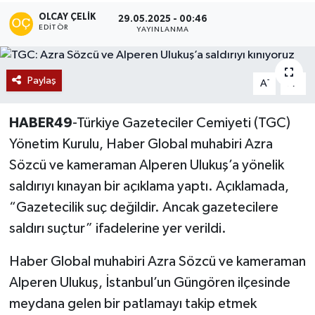
OLCAY ÇELIK
29.05.2025 - 00:46
Siyaset
EDITÖR
YAYINLANMA
Teknoloji
Paylaş
-
+
A
A
Kültür Sanat
HABER49
-Türkiye Gazeteciler Cemiyeti (TGC)
Muş
Yönetim Kurulu, Haber Global muhabiri Azra
Sözcü ve kameraman Alperen Ulukuş’a yönelik
Hasköy
saldırıyı kınayan bir açıklama yaptı. Açıklamada,
Korkut
“Gazetecilik suç değildir. Ancak gazetecilere
saldırı suçtur” ifadelerine yer verildi.
Bulanık
Haber Global muhabiri Azra Sözcü ve kameraman
Malazgirt
Alperen Ulukuş, İstanbul’un Güngören ilçesinde
meydana gelen bir patlamayı takip etmek
Varto