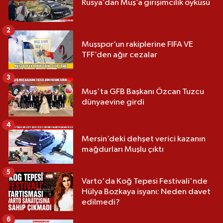
Rusya’dan Muş’a girişimcilik öyküsü
2
Muşspor’un rakiplerine FIFA VE
TFF’den ağır cezalar
3
Muş'ta GFB Başkanı Özcan Tuzcu
dünyaevine girdi
4
Mersin’deki dehşet verici kazanın
mağdurları Muşlu çıktı
5
Varto'da Koğ Tepesi Festivali'nde
Hülya Bozkaya isyanı: Neden davet
edilmedi?
6