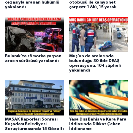
cezasıyla aranan hükümlü
otobüsü ile kamyonet
yakalandı
çarpıştı: 1 ölü, 15 yaralı
Bulanık’ta römorka çarpan
Muş’un da aralarında
aracın sürücüsü yaralandı
bulunduğu 30 ilde DEAŞ
operasyonu: 104 şüpheli
yakalandı
MASAK Raporları Sonrası
Yasa Dışı Bahis ve Kara Para
Kuşadası Belediyesi
İddiasında Dikkat Çeken
Soruşturmasında 15 Gözaltı
İddianame