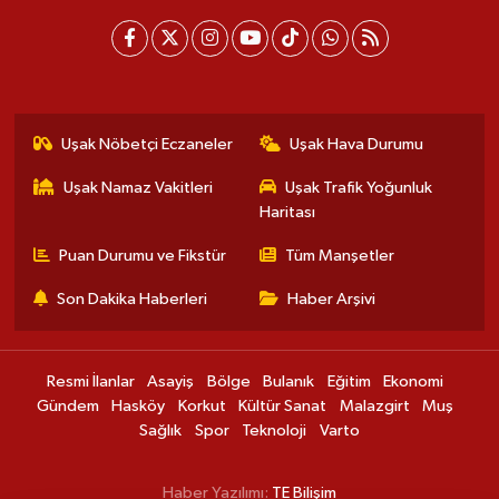
Uşak Nöbetçi Eczaneler
Uşak Hava Durumu
Uşak Namaz Vakitleri
Uşak Trafik Yoğunluk
Haritası
Puan Durumu ve Fikstür
Tüm Manşetler
Son Dakika Haberleri
Haber Arşivi
Resmi İlanlar
Asayiş
Bölge
Bulanık
Eğitim
Ekonomi
Gündem
Hasköy
Korkut
Kültür Sanat
Malazgirt
Muş
Sağlık
Spor
Teknoloji
Varto
Haber Yazılımı:
TE Bilişim