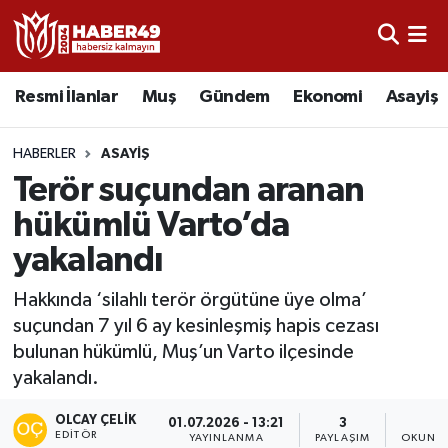
Resmi İlanlar
Uşak Nöbetçi Eczaneler
Resmi İlanlar
Muş
Gündem
Ekonomi
Asayiş
Asayiş
Uşak Hava Durumu
HABERLER
ASAYIŞ
Bölge
Uşak Namaz Vakitleri
Terör suçundan aranan
hükümlü Varto’da
Eğitim
Uşak Trafik Yoğunluk Haritası
yakalandı
Ekonomi
TFF 2.Lig Kırmızı Grup Puan Durumu ve Fikstür
Hakkında ‘silahlı terör örgütüne üye olma’
suçundan 7 yıl 6 ay kesinleşmiş hapis cezası
Sağlık
Tüm Manşetler
bulunan hükümlü, Muş’un Varto ilçesinde
yakalandı.
Gündem
Son Dakika Haberleri
OLCAY ÇELIK
01.07.2026 - 13:21
3
1
Spor
Haber Arşivi
EDITÖR
YAYINLANMA
PAYLAŞIM
OKUNMA