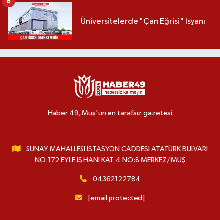
6
Üniversitelerde "Çan Eğrisi" İsyanı
Haber 49, Muş'un en tarafsız gazetesi
SUNAY MAHALLESİ İSTASYON CADDESİ ATATÜRK BULVARI
NO:172 EYLE İŞ HANI KAT:4 NO:8 MERKEZ/MUŞ
04362122784
[email protected]