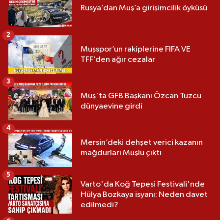
Rusya’dan Muş’a girişimcilik öyküsü
2
Muşspor’un rakiplerine FIFA VE
TFF’den ağır cezalar
3
Muş'ta GFB Başkanı Özcan Tuzcu
dünyaevine girdi
4
Mersin’deki dehşet verici kazanın
mağdurları Muşlu çıktı
5
Varto'da Koğ Tepesi Festivali'nde
Hülya Bozkaya isyanı: Neden davet
edilmedi?