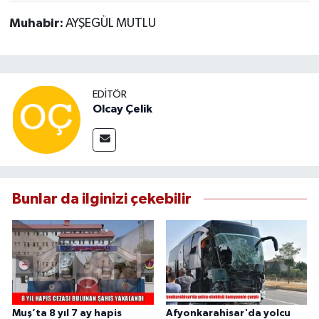
Muhabir:
AYŞEGÜL MUTLU
EDITÖR
Olcay Çelik
Bunlar da ilginizi çekebilir
Muş’ta 8 yıl 7 ay hapis
Afyonkarahisar'da yolcu