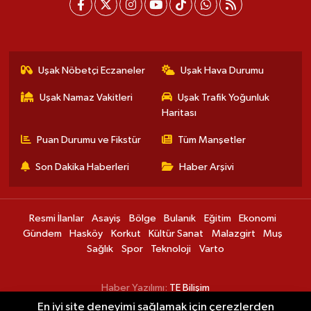
Uşak Nöbetçi Eczaneler
Uşak Hava Durumu
Uşak Namaz Vakitleri
Uşak Trafik Yoğunluk
Haritası
Puan Durumu ve Fikstür
Tüm Manşetler
Son Dakika Haberleri
Haber Arşivi
Resmi İlanlar
Asayiş
Bölge
Bulanık
Eğitim
Ekonomi
Gündem
Hasköy
Korkut
Kültür Sanat
Malazgirt
Muş
Sağlık
Spor
Teknoloji
Varto
Haber Yazılımı:
TE Bilişim
En iyi site deneyimi sağlamak için çerezlerden