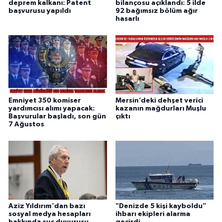
deprem kalkanı: Patent
bilançosu açıklandı: 5 ilde
başvurusu yapıldı
92 bağımsız bölüm ağır
hasarlı
Emniyet 350 komiser
Mersin’deki dehşet verici
yardımcısı alımı yapacak:
kazanın mağdurları Muşlu
Başvurular başladı, son gün
çıktı
7 Ağustos
Aziz Yıldırım'dan bazı
"Denizde 5 kişi kayboldu"
sosyal medya hesapları
ihbarı ekipleri alarma
hakkında suç duyurusu
geçirdi