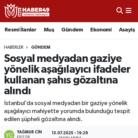
Resmi İlanlar
Uşak Nöbetçi Eczaneler
Resmi İlanlar
Muş
Gündem
Ekonomi
Asayiş
Asayiş
Uşak Hava Durumu
HABERLER
GÜNDEM
Bölge
Uşak Namaz Vakitleri
Sosyal medyadan gaziye
yönelik aşağılayıcı ifadeler
Eğitim
Uşak Trafik Yoğunluk Haritası
kullanan şahıs gözaltına
Ekonomi
TFF 2.Lig Kırmızı Grup Puan Durumu ve Fikstür
alındı
Sağlık
Tüm Manşetler
İstanbul’da sosyal medyadan bir gaziye yönelik
aşağılayıcı mahiyette yorumda bulunduğu tespit
Gündem
Son Dakika Haberleri
edilen şüpheli gözaltına alındı.
YAĞMUR CIN
Spor
Haber Arşivi
15.07.2025 - 19:29
EDITÖR
YAYINLANMA