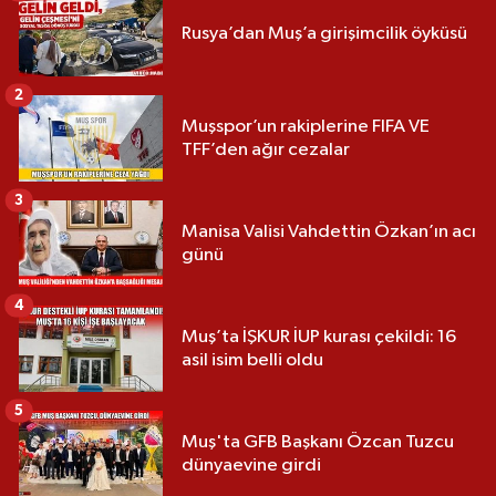
Rusya’dan Muş’a girişimcilik öyküsü
2
Muşspor’un rakiplerine FIFA VE
TFF’den ağır cezalar
3
Manisa Valisi Vahdettin Özkan’ın acı
günü
4
Muş’ta İŞKUR İUP kurası çekildi: 16
asil isim belli oldu
5
Muş'ta GFB Başkanı Özcan Tuzcu
dünyaevine girdi