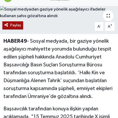
Siyaset
Teknoloji
Paylaş
-
+
A
A
Kültür Sanat
HABER49
- Sosyal medyada, bir gaziye yönelik
aşağılayıcı mahiyette yorumda bulunduğu tespit
Muş
edilen şüpheli hakkında Anadolu Cumhuriyet
Hasköy
Başsavcılığı Basın Suçları Soruşturma Bürosu
tarafından soruşturma başlatıldı. ’Halkı Kin ve
Korkut
Düşmanlığa Alenen Tahrik’ suçundan başlatılan
soruşturma kapsamında şüpheli, emniyet ekipleri
Bulanık
tarafından Ümraniye’de gözaltına alındı.
Malazgirt
Başsavcılık tarafından konuya ilişkin yapılan
açıklamada, "15 Temmuz 2025 tarihinde X isimli
Varto