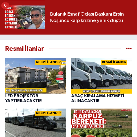
6
Bulanık Esnaf Odası Başkanı Ersin
Koşuncu kalp krizine yenik düştü
Resmi İlanlar
RESMİ İLANDIR
RESMİ İLANDIR
LED PROJEKTÖR
ARAÇ KİRALAMA HİZMETİ
YAPTIRILACAKTIR
ALINACAKTIR
RESMİ İLANDIR