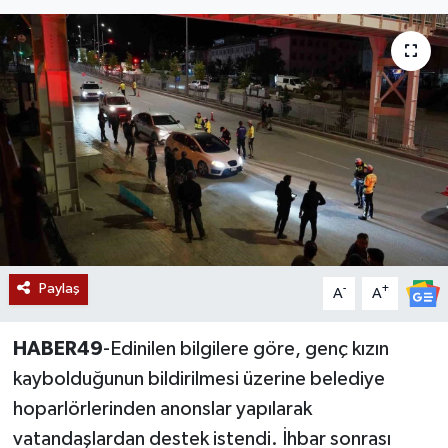
Siyaset
Teknoloji
Kültür Sanat
Muş
Hasköy
Paylaş
Korkut
-
+
A
A
Bulanık
HABER49
-Edinilen bilgilere göre, genç kızın
kaybolduğunun bildirilmesi üzerine belediye
Malazgirt
hoparlörlerinden anonslar yapılarak
vatandaşlardan destek istendi. İhbar sonrası
Varto