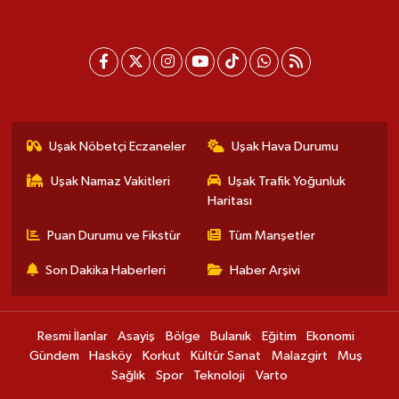
Uşak Nöbetçi Eczaneler
Uşak Hava Durumu
Uşak Namaz Vakitleri
Uşak Trafik Yoğunluk
Haritası
Puan Durumu ve Fikstür
Tüm Manşetler
Son Dakika Haberleri
Haber Arşivi
Resmi İlanlar
Asayiş
Bölge
Bulanık
Eğitim
Ekonomi
Gündem
Hasköy
Korkut
Kültür Sanat
Malazgirt
Muş
Sağlık
Spor
Teknoloji
Varto