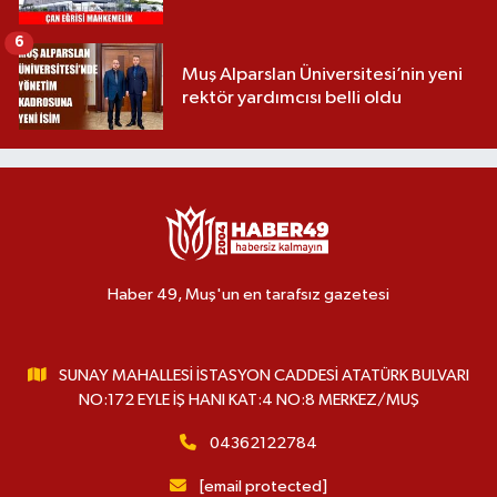
6
Muş Alparslan Üniversitesi’nin yeni
rektör yardımcısı belli oldu
Haber 49, Muş'un en tarafsız gazetesi
SUNAY MAHALLESİ İSTASYON CADDESİ ATATÜRK BULVARI
NO:172 EYLE İŞ HANI KAT:4 NO:8 MERKEZ/MUŞ
04362122784
[email protected]