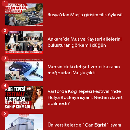
1
Rusya’dan Muş’a girişimcilik öyküsü
2
Ankara’da Muş ve Kayseri ailelerini
buluşturan görkemli düğün
3
Mersin’deki dehşet verici kazanın
mağdurları Muşlu çıktı
4
Varto'da Koğ Tepesi Festivali'nde
Hülya Bozkaya isyanı: Neden davet
edilmedi?
5
Üniversitelerde "Çan Eğrisi" İsyanı