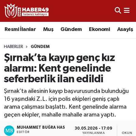
Resmi İlanlar
Uşak Nöbetçi Eczaneler
Resmi İlanlar
Muş
Gündem
Ekonomi
Asayiş
Asayiş
Uşak Hava Durumu
HABERLER
GÜNDEM
Bölge
Uşak Namaz Vakitleri
Şırnak’ta kayıp genç kız
alarmı: Kent genelinde
Eğitim
Uşak Trafik Yoğunluk Haritası
seferberlik ilan edildi
Ekonomi
TFF 2.Lig Kırmızı Grup Puan Durumu ve Fikstür
Şırnak’ta ailesinin kayıp başvurusunda bulunduğu
16 yaşındaki Z.L. için polis ekipleri geniş çaplı
Sağlık
Tüm Manşetler
arama çalışması başlattı. Kent genelinde alarma
geçen ekipler, mahalle mahalle arama yaptı.
Gündem
Son Dakika Haberleri
MUHAMMET BUĞRA HAS
30.05.2026 - 17:09
1
Spor
Haber Arşivi
EDITÖR
YAYINLANMA
OKUNMA