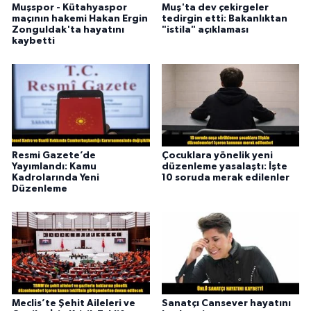
Muşspor - Kütahyaspor
Muş'ta dev çekirgeler
maçının hakemi Hakan Ergin
tedirgin etti: Bakanlıktan
Zonguldak'ta hayatını
"istila" açıklaması
kaybetti
Resmi Gazete’de
Çocuklara yönelik yeni
Yayımlandı: Kamu
düzenleme yasalaştı: İşte
Kadrolarında Yeni
10 soruda merak edilenler
Düzenleme
Meclis’te Şehit Aileleri ve
Sanatçı Cansever hayatını