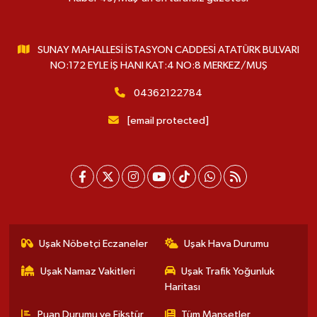
SUNAY MAHALLESİ İSTASYON CADDESİ ATATÜRK BULVARI
NO:172 EYLE İŞ HANI KAT:4 NO:8 MERKEZ/MUŞ
04362122784
[email protected]
Uşak Nöbetçi Eczaneler
Uşak Hava Durumu
Uşak Namaz Vakitleri
Uşak Trafik Yoğunluk
Haritası
Puan Durumu ve Fikstür
Tüm Manşetler