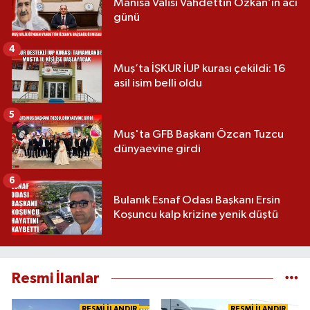
Manisa Valisi Vahdettin Özkan’ın acı
günü
4
Muş’ta İŞKUR İUP kurası çekildi: 16
asil isim belli oldu
5
Muş'ta GFB Başkanı Özcan Tuzcu
dünyaevine girdi
6
Bulanık Esnaf Odası Başkanı Ersin
Koşuncu kalp krizine yenik düştü
Resmi İlanlar
RESMİ İLANDIR
RESMİ İLANDIR