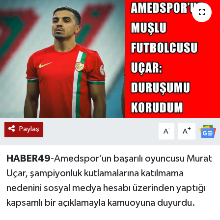
Siyaset
Teknoloji
Kültür Sanat
Muş
Hasköy
Paylaş
-
+
A
A
Korkut
HABER49
-Amedspor’un başarılı oyuncusu Murat
Bulanık
Uçar, şampiyonluk kutlamalarına katılmama
nedenini sosyal medya hesabı üzerinden yaptığı
Malazgirt
kapsamlı bir açıklamayla kamuoyuna duyurdu.
Varto