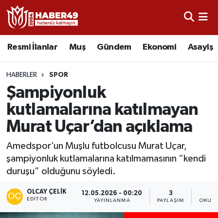
Resmi İlanlar
Uşak Nöbetçi Eczaneler
Resmi İlanlar
Muş
Gündem
Ekonomi
Asayiş
Asayiş
Uşak Hava Durumu
HABERLER
SPOR
Bölge
Uşak Namaz Vakitleri
Şampiyonluk
kutlamalarına katılmayan
Eğitim
Uşak Trafik Yoğunluk Haritası
Murat Uçar’dan açıklama
Ekonomi
TFF 2.Lig Kırmızı Grup Puan Durumu ve Fikstür
Amedspor’un Muşlu futbolcusu Murat Uçar,
şampiyonluk kutlamalarına katılmamasının “kendi
Sağlık
Tüm Manşetler
duruşu” olduğunu söyledi.
Gündem
Son Dakika Haberleri
OLCAY ÇELIK
12.05.2026 - 00:20
3
EDITÖR
YAYINLANMA
PAYLAŞIM
OKUNM
Spor
Haber Arşivi