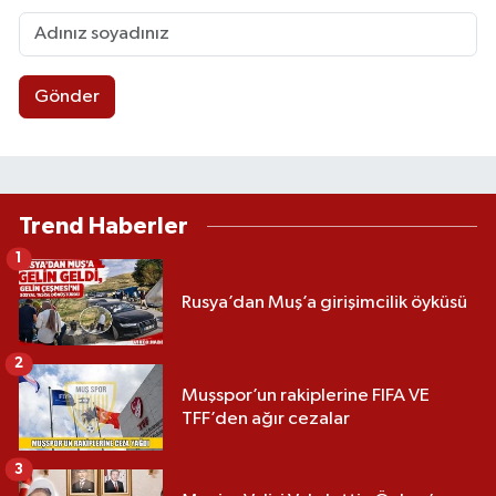
Gönder
Trend Haberler
1
Rusya’dan Muş’a girişimcilik öyküsü
2
Muşspor’un rakiplerine FIFA VE
TFF’den ağır cezalar
3