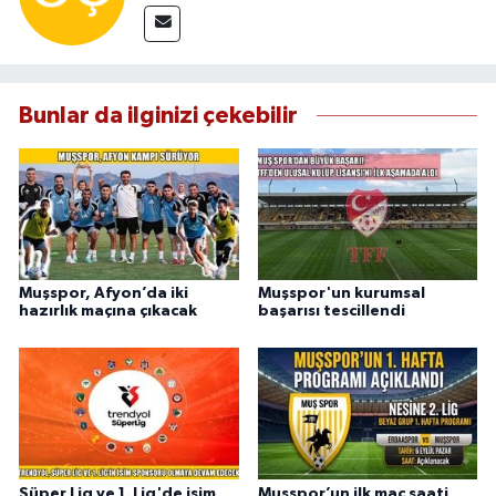
Bunlar da ilginizi çekebilir
Muşspor, Afyon’da iki
Muşspor'un kurumsal
hazırlık maçına çıkacak
başarısı tescillendi
Süper Lig ve 1. Lig'de isim
Muşspor’un ilk maç saati