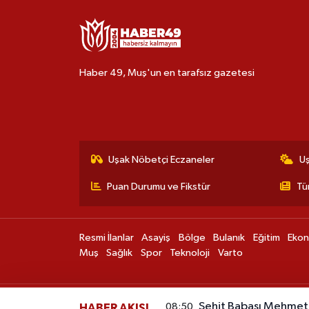
Haber 49, Muş'un en tarafsız gazetesi
Uşak Nöbetçi Eczaneler
U
Puan Durumu ve Fikstür
Tü
Resmi İlanlar
Asayiş
Bölge
Bulanık
Eğitim
Eko
Muş
Sağlık
Spor
Teknoloji
Varto
Şehit Babası Mehmet
08:50
HABER AKIŞI