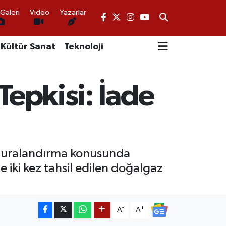
Galeri
Video
Yazarlar
Kültür Sanat
Teknoloji
Tepkisi: İade
aturalandırma konusunda
 iki kez tahsil edilen doğalgaz
-
+
A
A