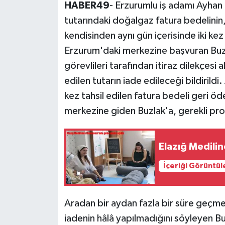
HABER49
- Erzurumlu iş adamı Ayhan
tutarındaki doğalgaz fatura bedelinin,
kendisinden aynı gün içerisinde iki kez 
Erzurum'daki merkezine başvuran Buzlak
görevlileri tarafından itiraz dilekçesi a
edilen tutarın iade edileceği bildirild
kez tahsil edilen fatura bedeli geri 
merkezine giden Buzlak'a, gerekli pros
Elazığ Medili
İçeriği Görüntül
Aradan bir aydan fazla bir süre geçm
iadenin hâlâ yapılmadığını söyleyen Bu