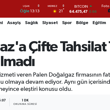
Foto 
DOLAR
°
21
Öğle
13:13
47,5971
0.05
EURO
55,1336
0.18
mi
Asayiş
Sağlık
Siyaset
Spor
Bölge
Eğitim
STERLİN
64,2534
0.22
GRAM ALTIN
z'a Çifte Tahsilat 
6527.85
0.54
BİST100
13.703
0
ılmadı
BITCOIN
64.475,47
0.66
zmeti veren Palen Doğalgaz firmasının f
usu olmaya devam ediyor. Aynı gün içerisinde
meyince eleştiri konusu oldu.
5:07
1 DK
OKUNMA SÜRESI