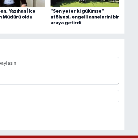
an, Yazıhan İlçe
"Sen yeter ki gülümse"
im Müdürü oldu
atölyesi, engelli annelerini bir
araya getirdi