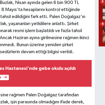
5
 Buzlak, Nisan ayında gelen 6 bin 900 TL
 8 Mayıs'ta hesaplarını kontrol ettiğinde
tahsil edildiğini fark etti. Palen Doğalgaz'ın
, yaşananları yetkililere anlattı. Şirket
6
lınarak resmi işlem başlatıldı ve fazla tahsil
i. Ancak Haziran ayına girilmesine rağmen ikinci
ödenmedi. Bunun üzerine yeniden şirket
edürlerin devam ettiği bilgisi verildi.
nes Hastanesi'nde gebe okulu açıldı
e
esine rağmen Palen Doğalgaz tarafından
zlak, işin parasında olmadığını ifade derek,