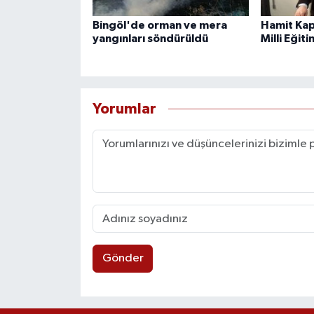
Bingöl'de orman ve mera
Hamit Kap
yangınları söndürüldü
Milli Eğit
Yorumlar
Gönder