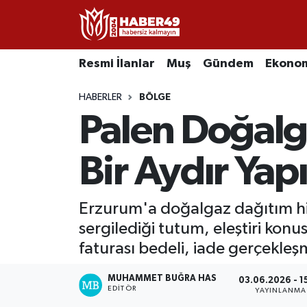
Resmi İlanlar
Uşak Nöbetçi Eczaneler
Resmi İlanlar
Muş
Gündem
Ekono
Asayiş
Uşak Hava Durumu
HABERLER
BÖLGE
Palen Doğalga
Bölge
Uşak Namaz Vakitleri
Eğitim
Uşak Trafik Yoğunluk Haritası
Bir Aydır Yap
Ekonomi
TFF 2.Lig Kırmızı Grup Puan Durumu ve Fikstür
Erzurum'a doğalgaz dağıtım hi
sergilediği tutum, eleştiri kon
Sağlık
Tüm Manşetler
faturası bedeli, iade gerçekleş
Gündem
Son Dakika Haberleri
MUHAMMET BUĞRA HAS
03.06.2026 - 1
EDITÖR
YAYINLANMA
Spor
Haber Arşivi