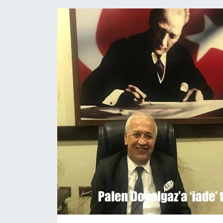
Siyaset
Teknoloji
Kültür Sanat
Muş
Hasköy
Korkut
Bulanık
Malazgirt
Varto