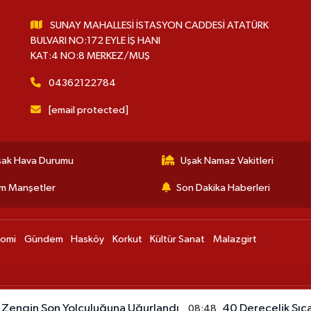
SUNAY MAHALLESİ İSTASYON CADDESİ ATATÜRK
BULVARI NO:172 EYLE İŞ HANI
KAT:4 NO:8 MERKEZ/MUŞ
04362122784
[email protected]
şak Hava Durumu
Uşak Namaz Vakitleri
m Manşetler
Son Dakika Haberleri
nomi
Gündem
Hasköy
Korkut
Kültür Sanat
Malazgirt
 Zengin Son Yolculuğuna Uğurlandı
40 Derecelik Sıc
08:48