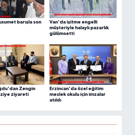
husumet barışla son
Van'da işitme engelli
müşteriyle halaylı pazarlık
gülümsetti
ğdu'dan Zengin
Erzincan'da özel eğitim
aziye ziyareti
meslek okulu için imzalar
atıldı