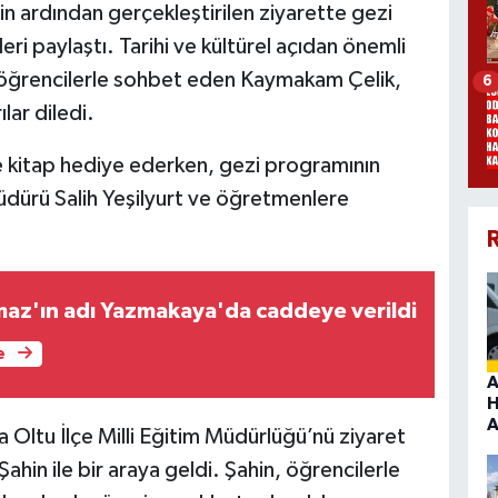
n ardından gerçekleştirilen ziyarette gezi
eri paylaştı. Tarihi ve kültürel açıdan önemli
a öğrencilerle sohbet eden Kaymakam Çelik,
6
lar diledi.
 kitap hediye ederken, gezi programının
dürü Salih Yeşilyurt ve öğretmenlere
R
lmaz'ın adı Yazmakaya'da caddeye verildi
e
A
H
A
Oltu İlçe Milli Eğitim Müdürlüğü’nü ziyaret
ahin ile bir araya geldi. Şahin, öğrencilerle