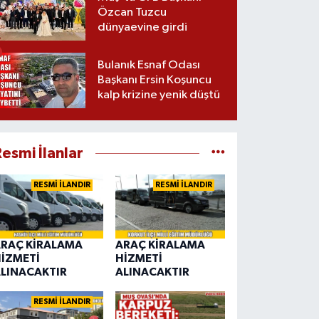
Özcan Tuzcu
dünyaevine girdi
Bulanık Esnaf Odası
Başkanı Ersin Koşuncu
kalp krizine yenik düştü
esmi İlanlar
RESMİ İLANDIR
RESMİ İLANDIR
RAÇ KİRALAMA
ARAÇ KİRALAMA
İZMETİ
HİZMETİ
LINACAKTIR
ALINACAKTIR
RESMİ İLANDIR