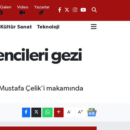
Galeri
Video
Yazarlar
Kültür Sanat
Teknoloji
ncileri gezi
 Mustafa Çelik’i makamında
-
+
A
A