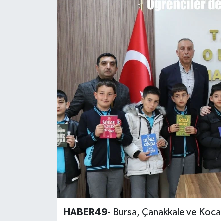
Siyaset
Teknoloji
Kültür Sanat
Muş
Hasköy
Korkut
Bulanık
Malazgirt
HABER49
- Bursa, Çanakkale ve Kocae
Varto