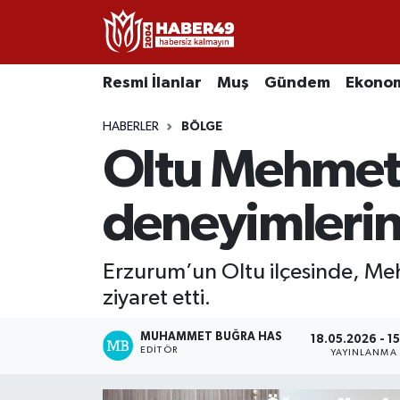
Resmi İlanlar
Uşak Nöbetçi Eczaneler
Resmi İlanlar
Muş
Gündem
Ekono
Asayiş
Uşak Hava Durumu
HABERLER
BÖLGE
Oltu Mehmet A
Bölge
Uşak Namaz Vakitleri
Eğitim
Uşak Trafik Yoğunluk Haritası
deneyimlerini
Ekonomi
TFF 2.Lig Kırmızı Grup Puan Durumu ve Fikstür
Erzurum’un Oltu ilçesinde, Me
ziyaret etti.
Sağlık
Tüm Manşetler
MUHAMMET BUĞRA HAS
Gündem
Son Dakika Haberleri
18.05.2026 - 15
EDITÖR
YAYINLANMA
Spor
Haber Arşivi