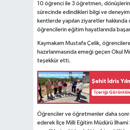
10 öğrenci ile 3 öğretmen, dönüşlerini
sürecinde edindikleri bilgi ve deneyiml
kentlerde yapılan ziyaretler hakkınd
öğrencilerin eğitim hayatlarında başarı
Kaymakam Mustafa Çelik, öğrencilere
hazırlanmasında emeği geçen Okul Mü
teşekkür etti.
Şehit İdris Yı
İçeriği Görüntül
Öğrenciler ve öğretmenler daha sonra 
ederek İlçe Milli Eğitim Müdürü İlhami Ş