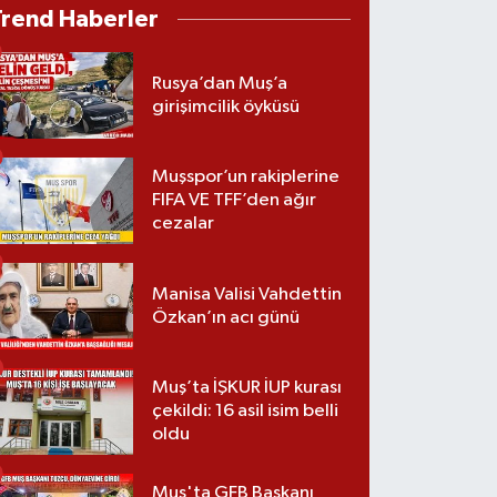
Trend Haberler
Rusya’dan Muş’a
girişimcilik öyküsü
Muşspor’un rakiplerine
FIFA VE TFF’den ağır
cezalar
Manisa Valisi Vahdettin
Özkan’ın acı günü
Muş’ta İŞKUR İUP kurası
çekildi: 16 asil isim belli
oldu
Muş'ta GFB Başkanı