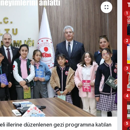
1
2
3
4
5
li illerine düzenlenen gezi programına katılan