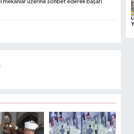
ürel mekanlar üzerine sohbet ederek başarı
L
Y
s