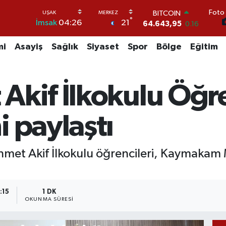
Foto 
BITCOIN
°
21
İmsak
04:26
64.643,95
0.16
DOLAR
47,6704
0
mi
Asayiş
Sağlık
Siyaset
Spor
Bölge
Eğitim
EURO
55,0406
-0.08
STERLİN
kif İlkokulu Öğre
64,2143
0
GRAM ALTIN
6500.87
0.12
 paylaştı
BİST100
13.799
70
hmet Akif İlkokulu öğrencileri, Kaymakam
:15
1 DK
OKUNMA SÜRESI