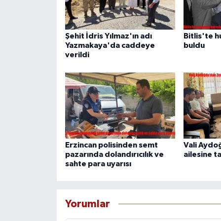
Şehit İdris Yılmaz'ın adı
Bitlis'te 
Yazmakaya'da caddeye
buldu
verildi
Erzincan polisinden semt
Vali Aydo
pazarında dolandırıcılık ve
ailesine t
sahte para uyarısı
Yorumlar